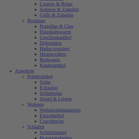
Lounge & Relax
Schirme & Zubehör
Grills & Zubehör
Boutique
Porzellan & Glas
Haushaltswaren
Geschenkartikel
Dekoration
Badaccessoires
Heimtextilien
Bettwaren
Kinderartikel
Angebote
Polstermöbel
Sofas
Ecksofas
Schlafsofas
Sessel & Liegen
Wohnen
Wohnkombinationen
Einzelmöbel
Couchtische
Schlafen
Schlafzimmer
Boxspringbetten