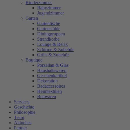
Kinderzimmer
Babyzimmer
Jugendzimmer
Garten
Gartentische
Gartenstühle
Dininggruppen
Strandkörbe
Lounge & Relax
Schirme & Zubehör
Grills & Zubehör
Boutique
Porzellan & Glas
Haushaltswaren
Geschenkartikel
Dekoration
Badaccessoires
Heimtextilien
Bettwaren
Services
Geschichte
Philosophie
Team
Aktuelles
Partner