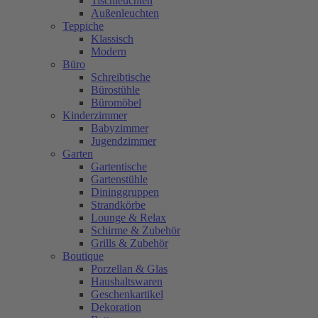
Tischleuchten
Außenleuchten
Teppiche
Klassisch
Modern
Büro
Schreibtische
Bürostühle
Büromöbel
Kinderzimmer
Babyzimmer
Jugendzimmer
Garten
Gartentische
Gartenstühle
Dininggruppen
Strandkörbe
Lounge & Relax
Schirme & Zubehör
Grills & Zubehör
Boutique
Porzellan & Glas
Haushaltswaren
Geschenkartikel
Dekoration