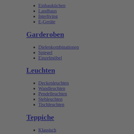
Einbauküchen
Landhaus
Interliving
E-Geräte
Garderoben
Dielenkombinationen
Spiegel
Einzelmöbel
Leuchten
Deckenleuchten
Wandleuchten
Pendelleuchten
Stehleuchten
Tischleuchten
Teppiche
Klassisch