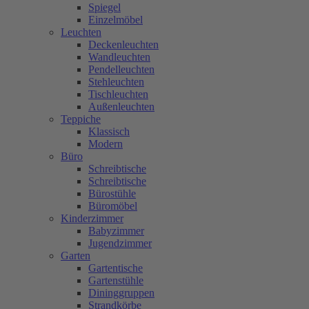
Spiegel
Einzelmöbel
Leuchten
Deckenleuchten
Wandleuchten
Pendelleuchten
Stehleuchten
Tischleuchten
Außenleuchten
Teppiche
Klassisch
Modern
Büro
Schreibtische
Schreibtische
Bürostühle
Büromöbel
Kinderzimmer
Babyzimmer
Jugendzimmer
Garten
Gartentische
Gartenstühle
Dininggruppen
Strandkörbe