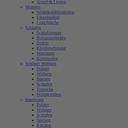
Sessel & Liegen
Wohnen
Wohnkombinationen
Einzelmöbel
Couchtische
Schlafen
Schlafzimmer
Boxspringbetten
Betten
Kleiderschränke
Matratzen
Kommoden
Schöner Wohnen
Polster
Wohnen
Speisen
Schlafen
Teppiche
Heimtextilien
Interliving
Polster
Wohnen
Schlafen
Speisen
Küchen