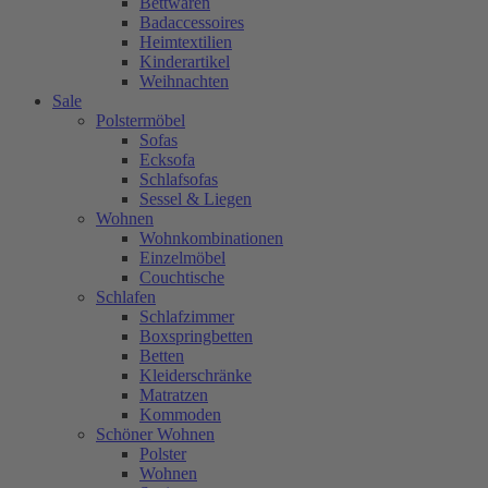
Bettwaren
Badaccessoires
Heimtextilien
Kinderartikel
Weihnachten
Sale
Polstermöbel
Sofas
Ecksofa
Schlafsofas
Sessel & Liegen
Wohnen
Wohnkombinationen
Einzelmöbel
Couchtische
Schlafen
Schlafzimmer
Boxspringbetten
Betten
Kleiderschränke
Matratzen
Kommoden
Schöner Wohnen
Polster
Wohnen