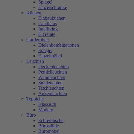
Spiegel
Einzelschränke
Küchen
Einbauküchen
Landhaus
Interliving
E-Geräte
Garderoben
Dielenkombinationen
Spiegel
Einzelmöbel
Leuchten
Deckenleuchten
Pendelleuchten
Wandleuchten
Stehleuchten
Tischleuchten
Außenleuchten
Teppiche
Klassisch
Modern
Büro
Schreibtische
Bürostühle
Büromöbel