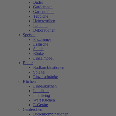
Bäder
Garderoben
Gartenmöbel
Teppiche
Heimtextilien
Leuchten
Dekorationen
Speisen
Esszimmer
Esstische
Stühle
Bänke
Einzelmöbel
Bäder
Badkombinationen
Spiegel
Einzelschränke
Küchen
Einbauküchen
Landhaus
Interliving
Wert Küchen
E-Geräte
Garderoben
Dielenkombinationen