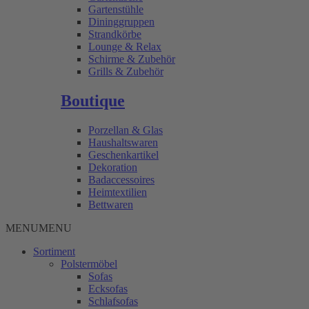
Gartenstühle
Dininggruppen
Strandkörbe
Lounge & Relax
Schirme & Zubehör
Grills & Zubehör
Boutique
Porzellan & Glas
Haushaltswaren
Geschenkartikel
Dekoration
Badaccessoires
Heimtextilien
Bettwaren
MENU
MENU
Sortiment
Polstermöbel
Sofas
Ecksofas
Schlafsofas