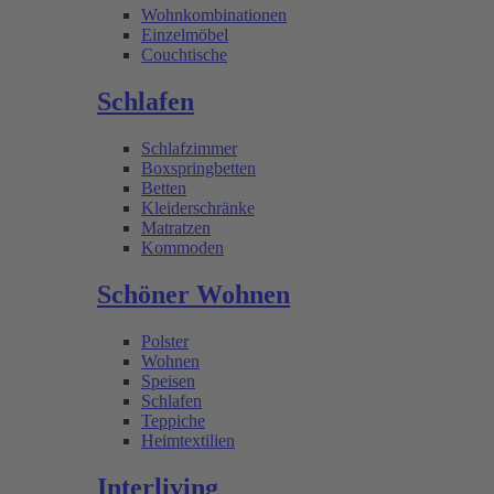
Wohnkombinationen
Einzelmöbel
Couchtische
Schlafen
Schlafzimmer
Boxspringbetten
Betten
Kleiderschränke
Matratzen
Kommoden
Schöner Wohnen
Polster
Wohnen
Speisen
Schlafen
Teppiche
Heimtextilien
Interliving