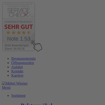
Note 1.53
3636 Bewertungen
Stand: 08.08.26
Zum
Beratungstermin
Inhalt
Öffnungszeiten
wechseln
Anfahrt
Kontakt
Karriere
Menü
Sortiment