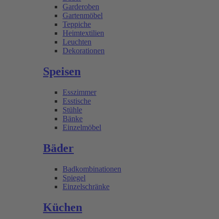
Garderoben
Gartenmöbel
Teppiche
Heimtextilien
Leuchten
Dekorationen
Speisen
Esszimmer
Esstische
Stühle
Bänke
Einzelmöbel
Bäder
Badkombinationen
Spiegel
Einzelschränke
Küchen