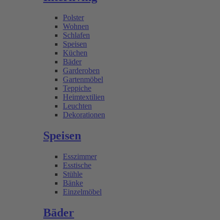
Polster
Wohnen
Schlafen
Speisen
Küchen
Bäder
Garderoben
Gartenmöbel
Teppiche
Heimtextilien
Leuchten
Dekorationen
Speisen
Esszimmer
Esstische
Stühle
Bänke
Einzelmöbel
Bäder