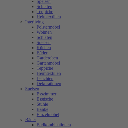
Speisen
Schlafen
Teppiche
Heimtextilien
Interliving
Polstermöbel
Wohnen
Schlafen
Speisen
Küchen
Bäder
Garderoben
Gartenmöbel
Teppiche
Heimtextilien
Leuchten
Dekorationen
Speisen
Esszimmer
Esstische
Stühle
Bänke
Einzelmöbel
Bäder
Badkombinationen