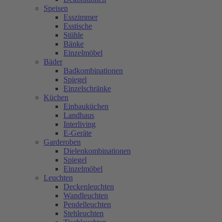
Speisen
Esszimmer
Esstische
Stühle
Bänke
Einzelmöbel
Bäder
Badkombinationen
Spiegel
Einzelschränke
Küchen
Einbauküchen
Landhaus
Interliving
E-Geräte
Garderoben
Dielenkombinationen
Spiegel
Einzelmöbel
Leuchten
Deckenleuchten
Wandleuchten
Pendelleuchten
Stehleuchten