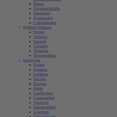
Betten
Kleiderschränke
Matratzen
Kommoden
Lattenrahmen
Schöner Wohnen
Polster
Wohnen
Speisen
Schlafen
Teppiche
Heimtextilien
Interliving
Polster
Wohnen
Schlafen
Speisen
Küchen
Bäder
Garderoben
Gartenmöbel
Teppiche
Heimtextilien
Leuchten
Dekorationen