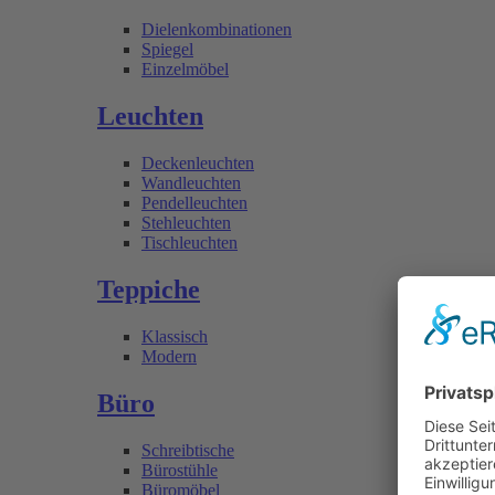
Dielenkombinationen
Spiegel
Einzelmöbel
Leuchten
Deckenleuchten
Wandleuchten
Pendelleuchten
Stehleuchten
Tischleuchten
Teppiche
Klassisch
Modern
Büro
Schreibtische
Bürostühle
Büromöbel