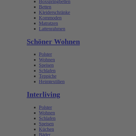
Boxspringbetten
Betten
Kleiderschränke
Kommoden
Matratzen
Lattenrahmen
Schöner Wohnen
Polster
Wohnen
Speisen
Schlafen
Teppiche
Heimtextilien
Interliving
Polster
Wohnen
Schlafen
Speisen
Küchen
Bäder