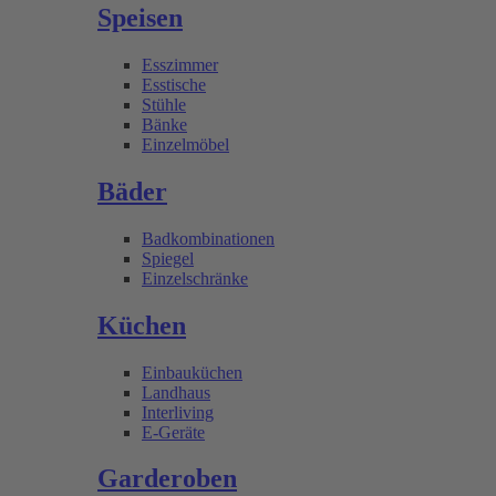
Speisen
Esszimmer
Esstische
Stühle
Bänke
Einzelmöbel
Bäder
Badkombinationen
Spiegel
Einzelschränke
Küchen
Einbauküchen
Landhaus
Interliving
E-Geräte
Garderoben