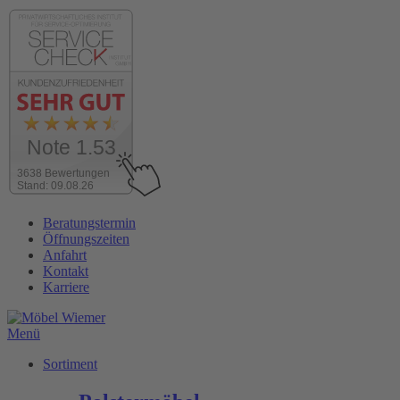
Note 1.53
3638 Bewertungen
Stand: 09.08.26
Zum
Beratungstermin
Inhalt
Öffnungszeiten
wechseln
Anfahrt
Kontakt
Karriere
Menü
Sortiment