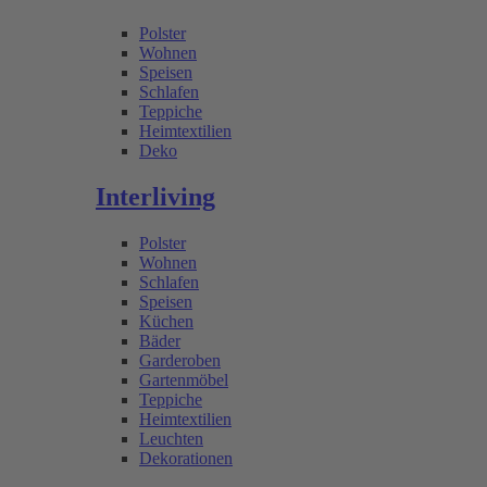
Polster
Wohnen
Speisen
Schlafen
Teppiche
Heimtextilien
Deko
Interliving
Polster
Wohnen
Schlafen
Speisen
Küchen
Bäder
Garderoben
Gartenmöbel
Teppiche
Heimtextilien
Leuchten
Dekorationen