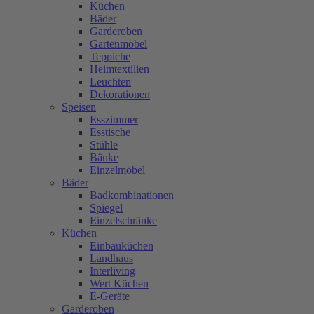
Küchen
Bäder
Garderoben
Gartenmöbel
Teppiche
Heimtextilien
Leuchten
Dekorationen
Speisen
Esszimmer
Esstische
Stühle
Bänke
Einzelmöbel
Bäder
Badkombinationen
Spiegel
Einzelschränke
Küchen
Einbauküchen
Landhaus
Interliving
Wert Küchen
E-Geräte
Garderoben