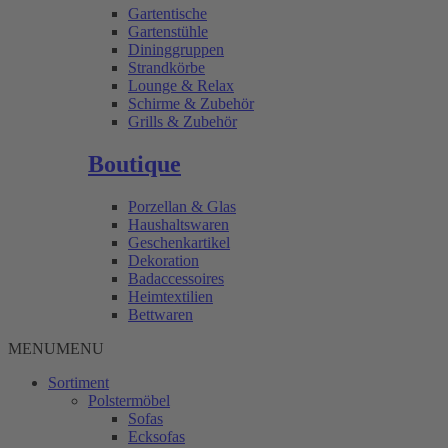
Gartentische
Gartenstühle
Dininggruppen
Strandkörbe
Lounge & Relax
Schirme & Zubehör
Grills & Zubehör
Boutique
Porzellan & Glas
Haushaltswaren
Geschenkartikel
Dekoration
Badaccessoires
Heimtextilien
Bettwaren
MENU
MENU
Sortiment
Polstermöbel
Sofas
Ecksofas