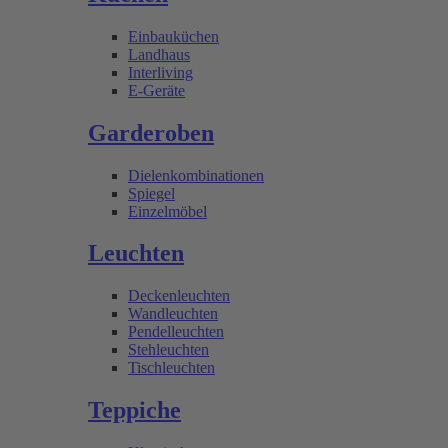
Einbauküchen
Landhaus
Interliving
E-Geräte
Garderoben
Dielenkombinationen
Spiegel
Einzelmöbel
Leuchten
Deckenleuchten
Wandleuchten
Pendelleuchten
Stehleuchten
Tischleuchten
Teppiche