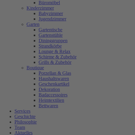
Büromöbel
Kinderzimmer
Babyzimmer
Jugendzimmer
Garten
Gartentische
Gartenstühle
Dininggruppen
Strandkörbe
Lounge & Relax
Schirme & Zubehör
Grills & Zubehör
Boutique
Porzellan & Glas
Haushaltswaren
Geschenkartikel
Dekoration
Badaccessoires
Heimtextilien
Bettwaren
Services
Geschichte
Philosophie
Team
Aktuelles