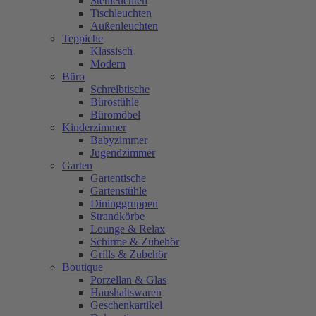
Stehleuchten
Tischleuchten
Außenleuchten
Teppiche
Klassisch
Modern
Büro
Schreibtische
Bürostühle
Büromöbel
Kinderzimmer
Babyzimmer
Jugendzimmer
Garten
Gartentische
Gartenstühle
Dininggruppen
Strandkörbe
Lounge & Relax
Schirme & Zubehör
Grills & Zubehör
Boutique
Porzellan & Glas
Haushaltswaren
Geschenkartikel