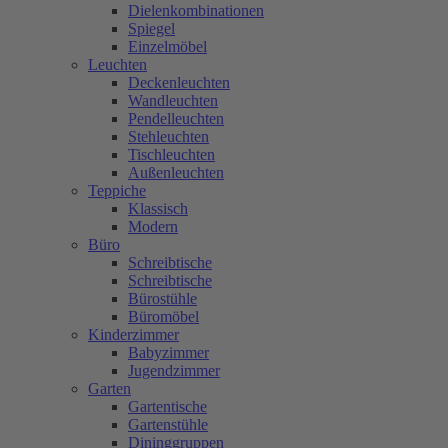
Dielenkombinationen
Spiegel
Einzelmöbel
Leuchten
Deckenleuchten
Wandleuchten
Pendelleuchten
Stehleuchten
Tischleuchten
Außenleuchten
Teppiche
Klassisch
Modern
Büro
Schreibtische
Schreibtische
Bürostühle
Büromöbel
Kinderzimmer
Babyzimmer
Jugendzimmer
Garten
Gartentische
Gartenstühle
Dininggruppen