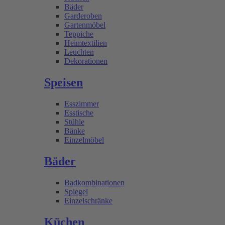
Bäder
Garderoben
Gartenmöbel
Teppiche
Heimtextilien
Leuchten
Dekorationen
Speisen
Esszimmer
Esstische
Stühle
Bänke
Einzelmöbel
Bäder
Badkombinationen
Spiegel
Einzelschränke
Küchen