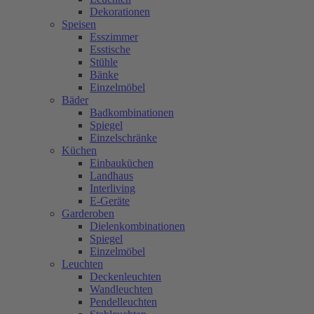
Dekorationen
Speisen
Esszimmer
Esstische
Stühle
Bänke
Einzelmöbel
Bäder
Badkombinationen
Spiegel
Einzelschränke
Küchen
Einbauküchen
Landhaus
Interliving
E-Geräte
Garderoben
Dielenkombinationen
Spiegel
Einzelmöbel
Leuchten
Deckenleuchten
Wandleuchten
Pendelleuchten