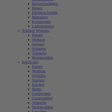
Boxspringbetten
Betten
Kleiderschränke
Matratzen
Kommoden
Lattenrahmen
Schöner Wohnen
Polster
Wohnen
Speisen
Schlafen
Teppiche
Heimtextilien
Interliving
Polster
Wohnen
Schlafen
Speisen
Küchen
Bäder
Garderoben
Gartenmöbel
Teppiche
Heimtextilien
Leuchten