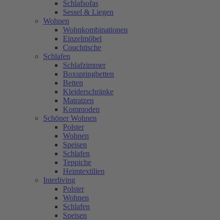
Schlafsofas
Sessel & Liegen
Wohnen
Wohnkombinationen
Einzelmöbel
Couchtische
Schlafen
Schlafzimmer
Boxspringbetten
Betten
Kleiderschränke
Matratzen
Kommoden
Schöner Wohnen
Polster
Wohnen
Speisen
Schlafen
Teppiche
Heimtextilien
Interliving
Polster
Wohnen
Schlafen
Speisen