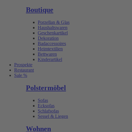
Boutique
Porzellan & Glas
Haushaltswaren
Geschenkartikel
Dekoration
Badaccessoires
Heimtextilien
Bettwaren
Kinderartikel
Prospekte
Restaurant
Sale %
Polstermöbel
Sofas
Ecksofas
Schlafsofas
Sessel & Liegen
Wohnen