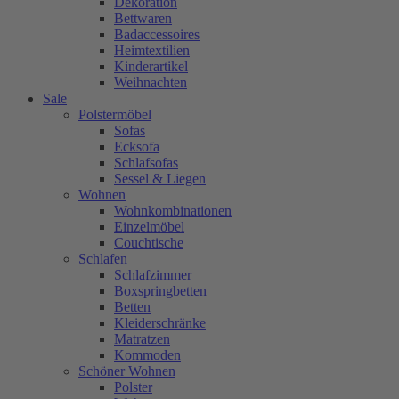
Dekoration
Bettwaren
Badaccessoires
Heimtextilien
Kinderartikel
Weihnachten
Sale
Polstermöbel
Sofas
Ecksofa
Schlafsofas
Sessel & Liegen
Wohnen
Wohnkombinationen
Einzelmöbel
Couchtische
Schlafen
Schlafzimmer
Boxspringbetten
Betten
Kleiderschränke
Matratzen
Kommoden
Schöner Wohnen
Polster