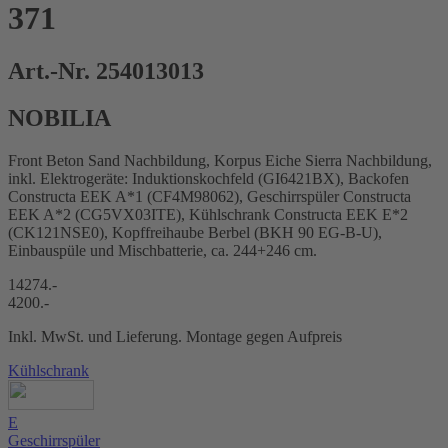
371
Art.-Nr. 254013013
NOBILIA
Front Beton Sand Nachbildung, Korpus Eiche Sierra Nachbildung,
inkl. Elektrogeräte: Induktionskochfeld (GI6421BX), Backofen
Constructa EEK A*1 (CF4M98062), Geschirrspüler Constructa
EEK A*2 (CG5VX03ITE), Kühlschrank Constructa EEK E*2
(CK121NSE0), Kopffreihaube Berbel (BKH 90 EG-B-U),
Einbauspüle und Mischbatterie, ca. 244+246 cm.
14274.-
4200.-
Inkl. MwSt. und Lieferung. Montage gegen Aufpreis
Kühlschrank
E
Geschirrspüler