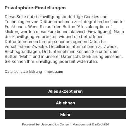
Vorname
E-Mail
Betreff
Nachricht
Datenschutzzustimmung
Abschicken
Kontakt
Möbel Wiemer GmbH & Co. KG
Martin-Opitz-Straße 2
59494 Soest
Telefon:
02921 9670-0