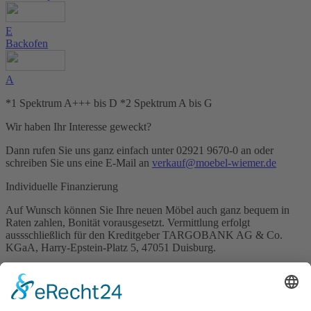
E
Backofen
A
*1 Spektrum A+++ bis D *2 Spektrum A bis G
Wir haben Ihr Interesse geweckt?
Dann rufen Sie uns ganz einfach unter 02921 9670-0 an oder
schreiben Sie uns eine E-Mail an
verkauf@moebel-wiemer.de
Individuelle Finanzierung
Auf Wunsch können Sie Ihre neuen Möbel auch ganz bequem in
Raten zahlen, Bonität vorausgesetzt. Vermittlung erfolgt
aussschließlich für den Kreditgeber TARGOBANK AG & Co.
KGaA, Harry-Epstein-Platz 5, 47051 Duisburg.
Kontaktieren Sie uns
Name