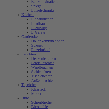
Badkombinationen
Spiegel
Einzelschränke
Küchen
Einbauküchen
Landhaus
Interliving
E-Geräte
Garderoben
Dielenkombinationen
Spiegel
Einzelmöbel
Leuchten
Deckenleuchten
Pendelleuchten
Wandleuchten
Stehleuchten
Tischleuchten
Außenleuchten
Teppiche
Klassisch
Modern
Büro
Schreibtische
Bürostühle