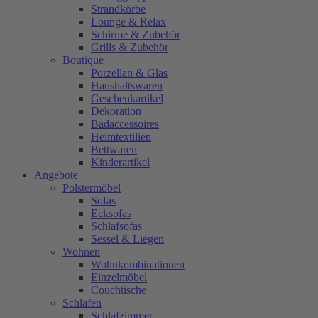
Strandkörbe
Lounge & Relax
Schirme & Zubehör
Grills & Zubehör
Boutique
Porzellan & Glas
Haushaltswaren
Geschenkartikel
Dekoration
Badaccessoires
Heimtextilien
Bettwaren
Kinderartikel
Angebote
Polstermöbel
Sofas
Ecksofas
Schlafsofas
Sessel & Liegen
Wohnen
Wohnkombinationen
Einzelmöbel
Couchtische
Schlafen
Schlafzimmer