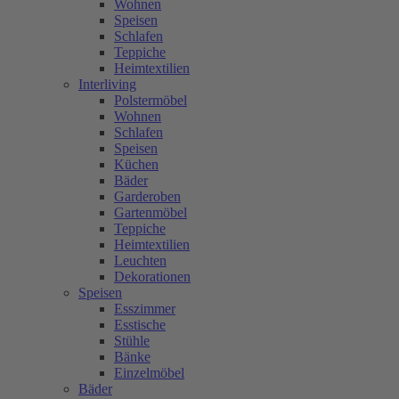
Wohnen
Speisen
Schlafen
Teppiche
Heimtextilien
Interliving
Polstermöbel
Wohnen
Schlafen
Speisen
Küchen
Bäder
Garderoben
Gartenmöbel
Teppiche
Heimtextilien
Leuchten
Dekorationen
Speisen
Esszimmer
Esstische
Stühle
Bänke
Einzelmöbel
Bäder