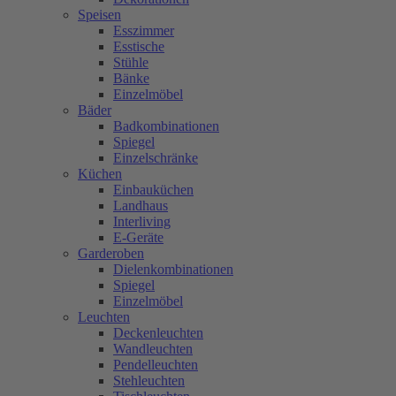
Speisen
Esszimmer
Esstische
Stühle
Bänke
Einzelmöbel
Bäder
Badkombinationen
Spiegel
Einzelschränke
Küchen
Einbauküchen
Landhaus
Interliving
E-Geräte
Garderoben
Dielenkombinationen
Spiegel
Einzelmöbel
Leuchten
Deckenleuchten
Wandleuchten
Pendelleuchten
Stehleuchten