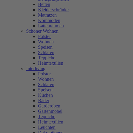
Betten
Kleiderschränke
Matratzen
Kommoden
Lattenrahmen
Schöner Wohnen
Polster
Wohnen
Speisen
Schlafen
Teppiche
Heimtextilien
Interliving
Polster
Wohnen
Schlafen
Speisen
Küchen
Bäder
Garderoben
Gartenmöbel
Teppiche
Heimtextilien
Leuchten
Dekorationen