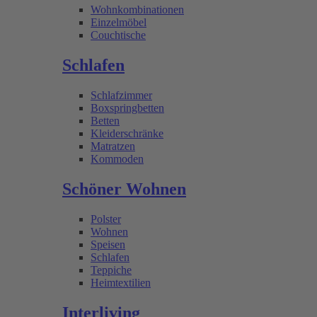
Wohnkombinationen
Einzelmöbel
Couchtische
Schlafen
Schlafzimmer
Boxspringbetten
Betten
Kleiderschränke
Matratzen
Kommoden
Schöner Wohnen
Polster
Wohnen
Speisen
Schlafen
Teppiche
Heimtextilien
Interliving