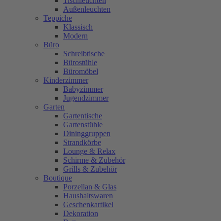
Tischleuchten
Außenleuchten
Teppiche
Klassisch
Modern
Büro
Schreibtische
Bürostühle
Büromöbel
Kinderzimmer
Babyzimmer
Jugendzimmer
Garten
Gartentische
Gartenstühle
Dininggruppen
Strandkörbe
Lounge & Relax
Schirme & Zubehör
Grills & Zubehör
Boutique
Porzellan & Glas
Haushaltswaren
Geschenkartikel
Dekoration