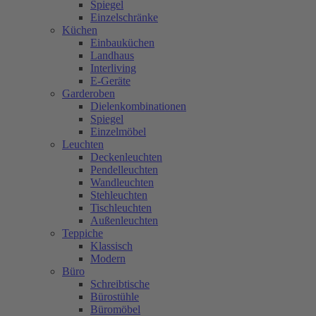
Spiegel
Einzelschränke
Küchen
Einbauküchen
Landhaus
Interliving
E-Geräte
Garderoben
Dielenkombinationen
Spiegel
Einzelmöbel
Leuchten
Deckenleuchten
Pendelleuchten
Wandleuchten
Stehleuchten
Tischleuchten
Außenleuchten
Teppiche
Klassisch
Modern
Büro
Schreibtische
Bürostühle
Büromöbel