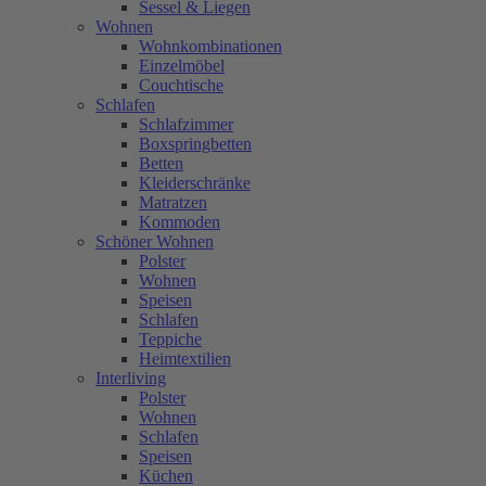
Sessel & Liegen
Wohnen
Wohnkombinationen
Einzelmöbel
Couchtische
Schlafen
Schlafzimmer
Boxspringbetten
Betten
Kleiderschränke
Matratzen
Kommoden
Schöner Wohnen
Polster
Wohnen
Speisen
Schlafen
Teppiche
Heimtextilien
Interliving
Polster
Wohnen
Schlafen
Speisen
Küchen