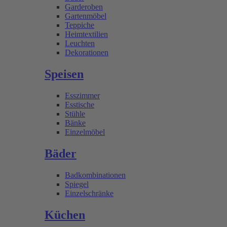
Garderoben
Gartenmöbel
Teppiche
Heimtextilien
Leuchten
Dekorationen
Speisen
Esszimmer
Esstische
Stühle
Bänke
Einzelmöbel
Bäder
Badkombinationen
Spiegel
Einzelschränke
Küchen