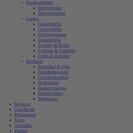
Kinderzimmer
Babyzimmer
Jugendzimmer
Garten
Gartentische
Gartenstühle
Dininggruppen
Strandkörbe
Lounge & Relax
Schirme & Zubehör
Grills & Zubehör
Boutique
Porzellan & Glas
Haushaltswaren
Geschenkartikel
Dekoration
Badaccessoires
Heimtextilien
Bettwaren
Services
Geschichte
Philosophie
Team
Aktuelles
Partner