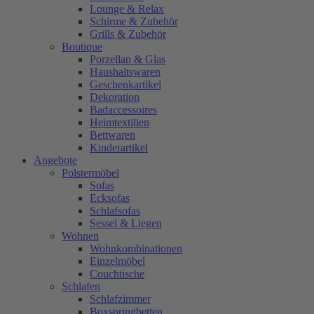
Lounge & Relax
Schirme & Zubehör
Grills & Zubehör
Boutique
Porzellan & Glas
Haushaltswaren
Geschenkartikel
Dekoration
Badaccessoires
Heimtextilien
Bettwaren
Kinderartikel
Angebote
Polstermöbel
Sofas
Ecksofas
Schlafsofas
Sessel & Liegen
Wohnen
Wohnkombinationen
Einzelmöbel
Couchtische
Schlafen
Schlafzimmer
Boxspringbetten