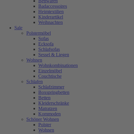
Bettwaren
Badaccessoires
Heimtextilien
Kinderartikel
Weihnachten
Sale
Polstermöbel
Sofas
Ecksofa
Schlafsofas
Sessel & Liegen
Wohnen
Wohnkombinationen
Einzelmöbel
Couchtische
Schlafen
Schlafzimmer
Boxspringbetten
Betten
Kleiderschränke
Matratzen
Kommoden
Schöner Wohnen
Polster
Wohnen