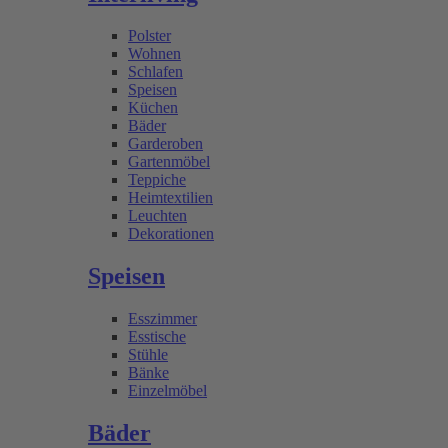
Polster
Wohnen
Schlafen
Speisen
Küchen
Bäder
Garderoben
Gartenmöbel
Teppiche
Heimtextilien
Leuchten
Dekorationen
Speisen
Esszimmer
Esstische
Stühle
Bänke
Einzelmöbel
Bäder