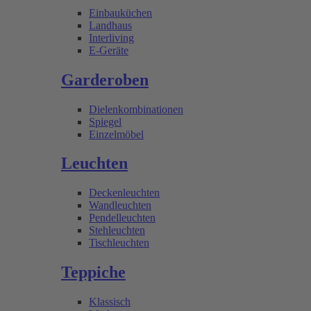
Einbauküchen
Landhaus
Interliving
E-Geräte
Garderoben
Dielenkombinationen
Spiegel
Einzelmöbel
Leuchten
Deckenleuchten
Wandleuchten
Pendelleuchten
Stehleuchten
Tischleuchten
Teppiche
Klassisch