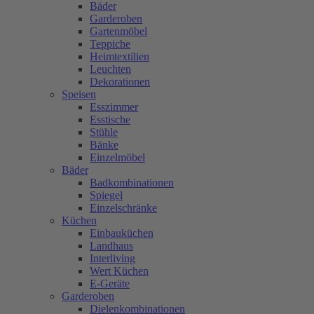
Bäder
Garderoben
Gartenmöbel
Teppiche
Heimtextilien
Leuchten
Dekorationen
Speisen
Esszimmer
Esstische
Stühle
Bänke
Einzelmöbel
Bäder
Badkombinationen
Spiegel
Einzelschränke
Küchen
Einbauküchen
Landhaus
Interliving
Wert Küchen
E-Geräte
Garderoben
Dielenkombinationen