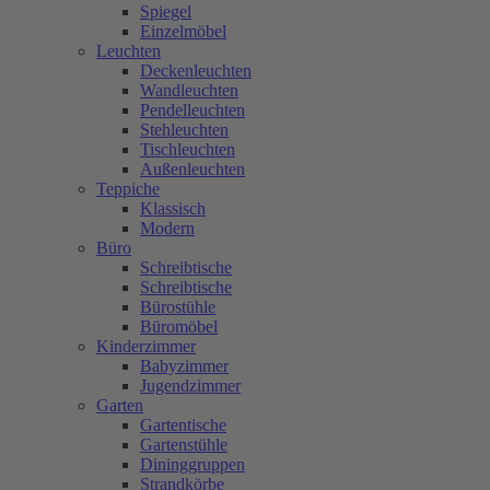
Spiegel
Einzelmöbel
Leuchten
Deckenleuchten
Wandleuchten
Pendelleuchten
Stehleuchten
Tischleuchten
Außenleuchten
Teppiche
Klassisch
Modern
Büro
Schreibtische
Schreibtische
Bürostühle
Büromöbel
Kinderzimmer
Babyzimmer
Jugendzimmer
Garten
Gartentische
Gartenstühle
Dininggruppen
Strandkörbe