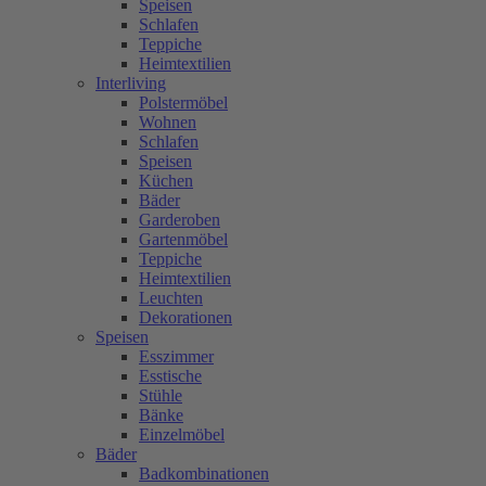
Speisen
Schlafen
Teppiche
Heimtextilien
Interliving
Polstermöbel
Wohnen
Schlafen
Speisen
Küchen
Bäder
Garderoben
Gartenmöbel
Teppiche
Heimtextilien
Leuchten
Dekorationen
Speisen
Esszimmer
Esstische
Stühle
Bänke
Einzelmöbel
Bäder
Badkombinationen