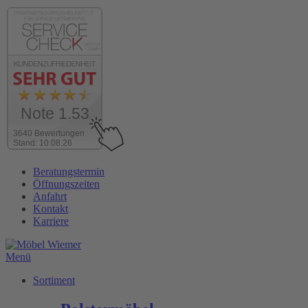
Note 1.53
3640 Bewertungen
Stand: 10.08.26
Zum
Beratungstermin
Inhalt
Öffnungszeiten
wechseln
Anfahrt
Kontakt
Karriere
Menü
Sortiment