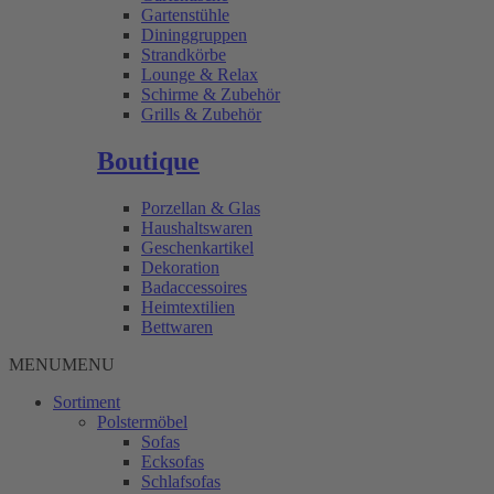
Gartenstühle
Dininggruppen
Strandkörbe
Lounge & Relax
Schirme & Zubehör
Grills & Zubehör
Boutique
Porzellan & Glas
Haushaltswaren
Geschenkartikel
Dekoration
Badaccessoires
Heimtextilien
Bettwaren
MENU
MENU
Sortiment
Polstermöbel
Sofas
Ecksofas
Schlafsofas