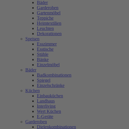
Bäder
Garderoben
Gartenmöbel
Teppiche
Heimtextilien
Leuchten
Dekorationen
Speisen
Esszimmer
Esstische
Stühle
Bänke
Einzelmöbel
Bäder
Badkombinationen
Spiegel
Einzelschränke
Küchen
Einbauküchen
Landhaus
Interliving
Wert Küchen
E-Geräte
Garderoben
Dielenkombinationen