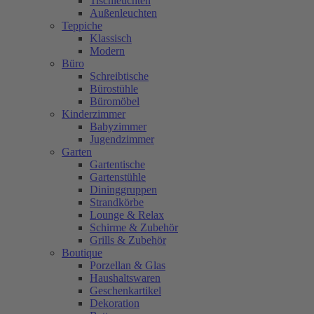
Tischleuchten
Außenleuchten
Teppiche
Klassisch
Modern
Büro
Schreibtische
Bürostühle
Büromöbel
Kinderzimmer
Babyzimmer
Jugendzimmer
Garten
Gartentische
Gartenstühle
Dininggruppen
Strandkörbe
Lounge & Relax
Schirme & Zubehör
Grills & Zubehör
Boutique
Porzellan & Glas
Haushaltswaren
Geschenkartikel
Dekoration