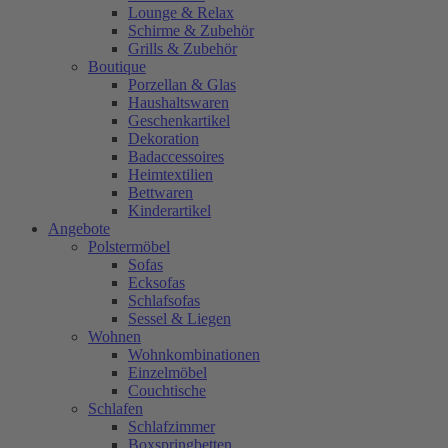
Lounge & Relax
Schirme & Zubehör
Grills & Zubehör
Boutique
Porzellan & Glas
Haushaltswaren
Geschenkartikel
Dekoration
Badaccessoires
Heimtextilien
Bettwaren
Kinderartikel
Angebote
Polstermöbel
Sofas
Ecksofas
Schlafsofas
Sessel & Liegen
Wohnen
Wohnkombinationen
Einzelmöbel
Couchtische
Schlafen
Schlafzimmer
Boxspringbetten