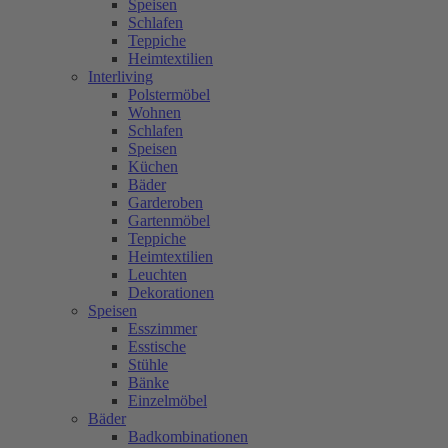
Speisen
Schlafen
Teppiche
Heimtextilien
Interliving
Polstermöbel
Wohnen
Schlafen
Speisen
Küchen
Bäder
Garderoben
Gartenmöbel
Teppiche
Heimtextilien
Leuchten
Dekorationen
Speisen
Esszimmer
Esstische
Stühle
Bänke
Einzelmöbel
Bäder
Badkombinationen