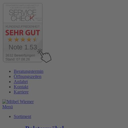
Note 1.53
3632 Bewertungen
Stand: 07.08.26
Zum
Beratungstermin
Inhalt
Öffnungszeiten
wechseln
Anfahrt
Kontakt
Karriere
Menü
Sortiment