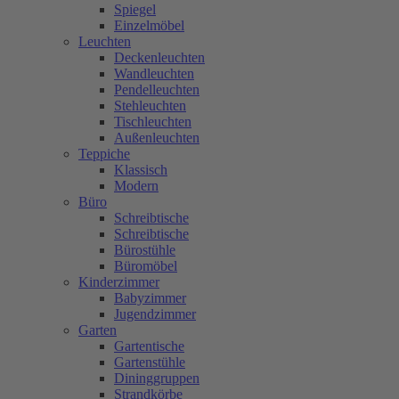
Spiegel
Einzelmöbel
Leuchten
Deckenleuchten
Wandleuchten
Pendelleuchten
Stehleuchten
Tischleuchten
Außenleuchten
Teppiche
Klassisch
Modern
Büro
Schreibtische
Schreibtische
Bürostühle
Büromöbel
Kinderzimmer
Babyzimmer
Jugendzimmer
Garten
Gartentische
Gartenstühle
Dininggruppen
Strandkörbe