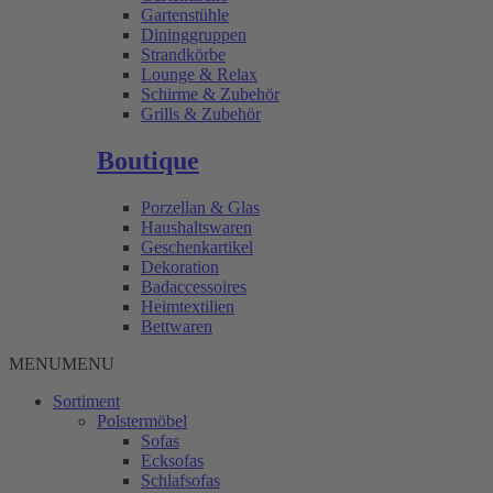
Gartenstühle
Dininggruppen
Strandkörbe
Lounge & Relax
Schirme & Zubehör
Grills & Zubehör
Boutique
Porzellan & Glas
Haushaltswaren
Geschenkartikel
Dekoration
Badaccessoires
Heimtextilien
Bettwaren
MENU
MENU
Sortiment
Polstermöbel
Sofas
Ecksofas
Schlafsofas