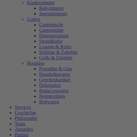
Kinderzimmer
Babyzimmer
Jugendzimmer
Garten
Gartentische
Gartenstühle
Dininggruppen
Strandkörbe
Lounge & Relax
Schirme & Zubehör
Grills & Zubehör
Boutique
Porzellan & Glas
Haushaltswaren
Geschenkartikel
Dekoration
Badaccessoires
Heimtextilien
Bettwaren
Services
Geschichte
Philosophie
Team
Aktuelles
Partner