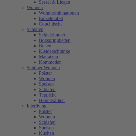
Sessel & Liegen
Wohnen
Wohnkombinationen
Einzelmöbel
Couchtische
Schlafen
Schlafzimmer
Boxspringbetten
Betten
Kleiderschränke
Matratzen
Kommoden
Schöner Wohnen
Polster
Wohnen
Speisen
Schlafen
Teppiche
Heimtextilien
Interliving
Polster
Wohnen
Schlafen
Speisen
Küchen