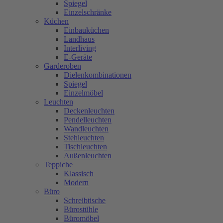
Spiegel
Einzelschränke
Küchen
Einbauküchen
Landhaus
Interliving
E-Geräte
Garderoben
Dielenkombinationen
Spiegel
Einzelmöbel
Leuchten
Deckenleuchten
Pendelleuchten
Wandleuchten
Stehleuchten
Tischleuchten
Außenleuchten
Teppiche
Klassisch
Modern
Büro
Schreibtische
Bürostühle
Büromöbel