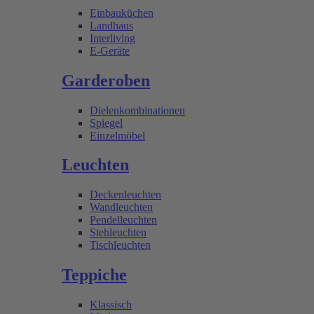
Einbauküchen
Landhaus
Interliving
E-Geräte
Garderoben
Dielenkombinationen
Spiegel
Einzelmöbel
Leuchten
Deckenleuchten
Wandleuchten
Pendelleuchten
Stehleuchten
Tischleuchten
Teppiche
Klassisch