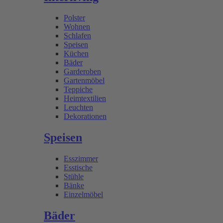
Polster
Wohnen
Schlafen
Speisen
Küchen
Bäder
Garderoben
Gartenmöbel
Teppiche
Heimtextilien
Leuchten
Dekorationen
Speisen
Esszimmer
Esstische
Stühle
Bänke
Einzelmöbel
Bäder