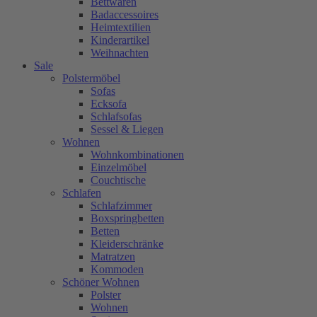
Bettwaren
Badaccessoires
Heimtextilien
Kinderartikel
Weihnachten
Sale
Polstermöbel
Sofas
Ecksofa
Schlafsofas
Sessel & Liegen
Wohnen
Wohnkombinationen
Einzelmöbel
Couchtische
Schlafen
Schlafzimmer
Boxspringbetten
Betten
Kleiderschränke
Matratzen
Kommoden
Schöner Wohnen
Polster
Wohnen