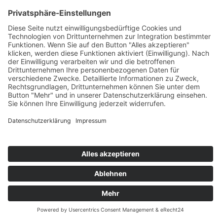
Kontaktieren Sie uns
Name
Vorname
E-Mail
Betreff
Nachricht
Datenschutzzustimmung
Abschicken
Kontakt
Möbel Wiemer GmbH & Co. KG
Martin-Opitz-Straße 2
59494 Soest