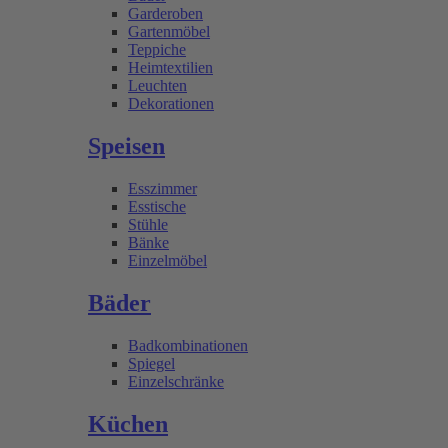
Garderoben
Gartenmöbel
Teppiche
Heimtextilien
Leuchten
Dekorationen
Speisen
Esszimmer
Esstische
Stühle
Bänke
Einzelmöbel
Bäder
Badkombinationen
Spiegel
Einzelschränke
Küchen