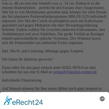
von ca. 48 cm und eine Sitztiefe von ca. 54 cm. Praktisch ist die
enorme Bodenfreiheit – perfekt für den Einsatz eines Saugroboters.
Wie Sie es von Modulmaster gewohnt sind, können Sie viele Details
des frei planbaren Polstermöbelprogramms MM-ZE1129 individuell
anpassen. Der Sitz der Couch ist preisgleich auch mit Kaltschaum
gepolstert und gegen Mehrpreis mit einer Boxspringpolsterung
lieferbar. Zudem wählen Sie zwischen mehreren Fußvarianten, drei
Armlehntypen und zwei Sitzhöhen. Die große Vielfalt an Bezügen
erlaubt unterschiedliche optische Versionen. Des Weiteren lassen
sich die Polstermöbel um zahlreiche Extras ergänzen.
Inkl. MwSt. und Lieferung. Montage gegen Aufpreis
Wir haben Ihr Interesse geweckt?
Dann rufen Sie uns ganz einfach unter 02921 9670-0 an oder
schreiben Sie uns eine E-Mail an
verkauf@moebel-wiemer.de
Individuelle Finanzierung
Auf Wunsch können Sie Ihre neuen Möbel auch ganz bequem in
Raten zahlen, Bonität vorausgesetzt. Vermittlung erfolgt
aussschließlich für den Kreditgeber TARGOBANK AG & Co.
KGaA, Harry-Epstein-Platz 5, 47051 Duisburg.