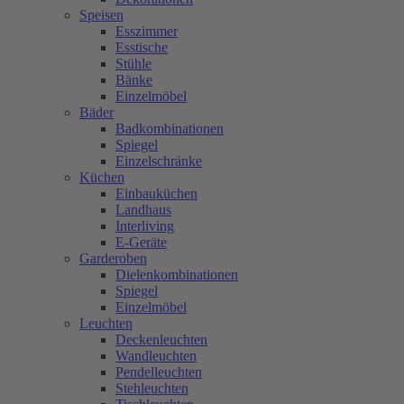
Speisen
Esszimmer
Esstische
Stühle
Bänke
Einzelmöbel
Bäder
Badkombinationen
Spiegel
Einzelschränke
Küchen
Einbauküchen
Landhaus
Interliving
E-Geräte
Garderoben
Dielenkombinationen
Spiegel
Einzelmöbel
Leuchten
Deckenleuchten
Wandleuchten
Pendelleuchten
Stehleuchten