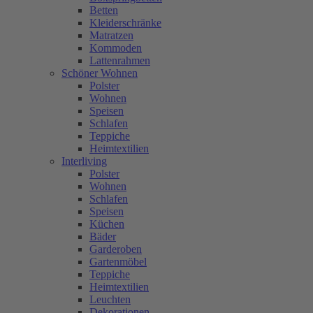
Betten
Kleiderschränke
Matratzen
Kommoden
Lattenrahmen
Schöner Wohnen
Polster
Wohnen
Speisen
Schlafen
Teppiche
Heimtextilien
Interliving
Polster
Wohnen
Schlafen
Speisen
Küchen
Bäder
Garderoben
Gartenmöbel
Teppiche
Heimtextilien
Leuchten
Dekorationen