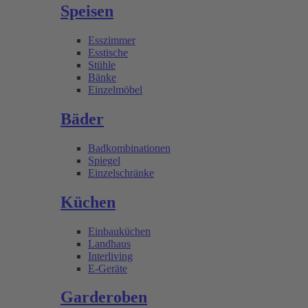
Speisen
Esszimmer
Esstische
Stühle
Bänke
Einzelmöbel
Bäder
Badkombinationen
Spiegel
Einzelschränke
Küchen
Einbauküchen
Landhaus
Interliving
E-Geräte
Garderoben