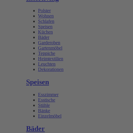
Polster
Wohnen
Schlafen
Speisen
Küchen
Bäder
Garderoben
Gartenmöbel
Teppiche
Heimtextilien
Leuchten
Dekorationen
Speisen
Esszimmer
Esstische
Stühle
Bänke
Einzelmöbel
Bäder