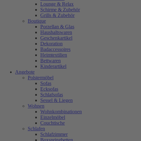
Lounge & Relax
Schirme & Zubehör
Grills & Zubehör
Boutique
Porzellan & Glas
Haushaltswaren
Geschenkartikel
Dekoration
Badaccessoires
Heimtextilien
Bettwaren
Kinderartikel
Angebote
Polstermöbel
Sofas
Ecksofas
Schlafsofas
Sessel & Liegen
Wohnen
Wohnkombinationen
Einzelmöbel
Couchtische
Schlafen
Schlafzimmer
Boxspringbetten