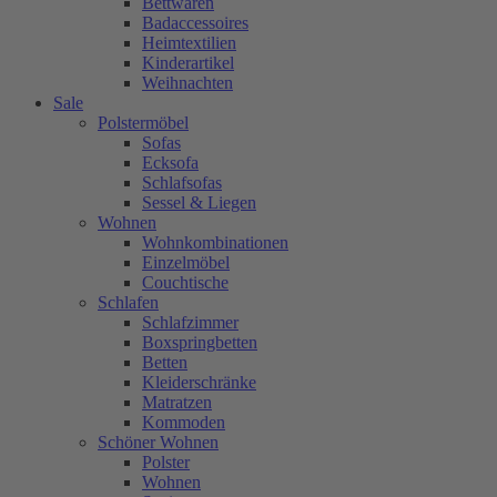
Bettwaren
Badaccessoires
Heimtextilien
Kinderartikel
Weihnachten
Sale
Polstermöbel
Sofas
Ecksofa
Schlafsofas
Sessel & Liegen
Wohnen
Wohnkombinationen
Einzelmöbel
Couchtische
Schlafen
Schlafzimmer
Boxspringbetten
Betten
Kleiderschränke
Matratzen
Kommoden
Schöner Wohnen
Polster
Wohnen