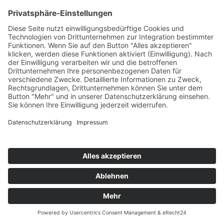
Kontakt
Möbel Wiemer GmbH & Co. KG
Martin-Opitz-Straße 2
59494 Soest
Telefon:
02921 9670-0
Telefax:
02921 77011
E-Mail:
info@moebel-wiemer.de