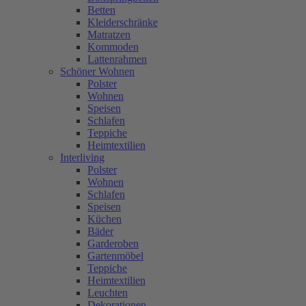
Betten
Kleiderschränke
Matratzen
Kommoden
Lattenrahmen
Schöner Wohnen
Polster
Wohnen
Speisen
Schlafen
Teppiche
Heimtextilien
Interliving
Polster
Wohnen
Schlafen
Speisen
Küchen
Bäder
Garderoben
Gartenmöbel
Teppiche
Heimtextilien
Leuchten
Dekorationen