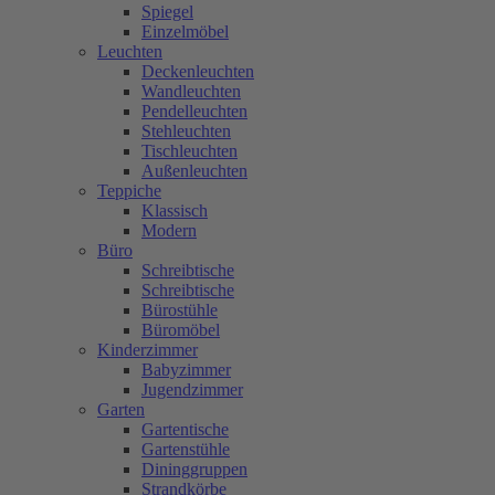
Spiegel
Einzelmöbel
Leuchten
Deckenleuchten
Wandleuchten
Pendelleuchten
Stehleuchten
Tischleuchten
Außenleuchten
Teppiche
Klassisch
Modern
Büro
Schreibtische
Schreibtische
Bürostühle
Büromöbel
Kinderzimmer
Babyzimmer
Jugendzimmer
Garten
Gartentische
Gartenstühle
Dininggruppen
Strandkörbe