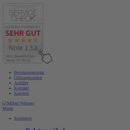
Note 1.53
3632 Bewertungen
Stand: 07.08.26
Zum
Beratungstermin
Inhalt
Öffnungszeiten
wechseln
Anfahrt
Kontakt
Karriere
Menü
Sortiment