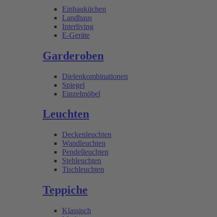
Einbauküchen
Landhaus
Interliving
E-Geräte
Garderoben
Dielenkombinationen
Spiegel
Einzelmöbel
Leuchten
Deckenleuchten
Wandleuchten
Pendelleuchten
Stehleuchten
Tischleuchten
Teppiche
Klassisch