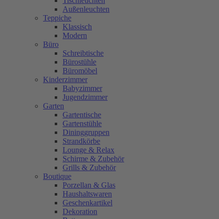
Tischleuchten
Außenleuchten
Teppiche
Klassisch
Modern
Büro
Schreibtische
Bürostühle
Büromöbel
Kinderzimmer
Babyzimmer
Jugendzimmer
Garten
Gartentische
Gartenstühle
Dininggruppen
Strandkörbe
Lounge & Relax
Schirme & Zubehör
Grills & Zubehör
Boutique
Porzellan & Glas
Haushaltswaren
Geschenkartikel
Dekoration