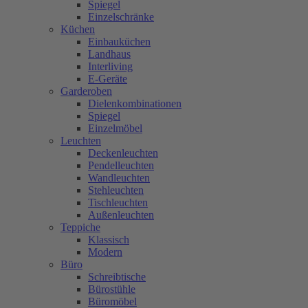
Spiegel
Einzelschränke
Küchen
Einbauküchen
Landhaus
Interliving
E-Geräte
Garderoben
Dielenkombinationen
Spiegel
Einzelmöbel
Leuchten
Deckenleuchten
Pendelleuchten
Wandleuchten
Stehleuchten
Tischleuchten
Außenleuchten
Teppiche
Klassisch
Modern
Büro
Schreibtische
Bürostühle
Büromöbel