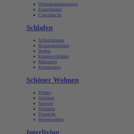
Wohnkombinationen
Einzelmöbel
Couchtische
Schlafen
Schlafzimmer
Boxspringbetten
Betten
Kleiderschränke
Matratzen
Kommoden
Schöner Wohnen
Polster
Wohnen
Speisen
Schlafen
Teppiche
Heimtextilien
Interliving