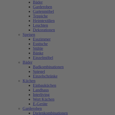
Bäder
Garderoben
Gartenmöbel
Teppiche
Heimtextilien
Leuchten
Dekorationen
Speisen
Esszimmer
Esstische
Stühle
Bänke
Einzelmöbel
Bäder
Badkombinationen
Spiegel
Einzelschränke
Küchen
Einbauküchen
Landhaus
Interliving
Wert Küchen
E-Geräte
Garderoben
Dielenkombinationen