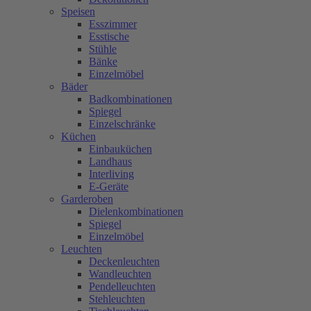
Speisen
Esszimmer
Esstische
Stühle
Bänke
Einzelmöbel
Bäder
Badkombinationen
Spiegel
Einzelschränke
Küchen
Einbauküchen
Landhaus
Interliving
E-Geräte
Garderoben
Dielenkombinationen
Spiegel
Einzelmöbel
Leuchten
Deckenleuchten
Wandleuchten
Pendelleuchten
Stehleuchten