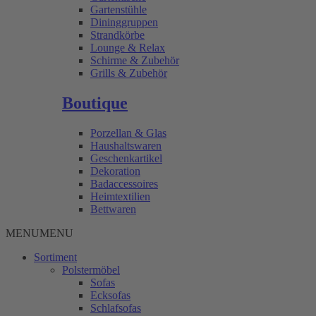
Gartenstühle
Dininggruppen
Strandkörbe
Lounge & Relax
Schirme & Zubehör
Grills & Zubehör
Boutique
Porzellan & Glas
Haushaltswaren
Geschenkartikel
Dekoration
Badaccessoires
Heimtextilien
Bettwaren
MENU
MENU
Sortiment
Polstermöbel
Sofas
Ecksofas
Schlafsofas