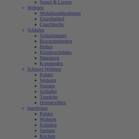
Sessel & Liegen
Wohnen
Wohnkombinationen
Einzelmöbel
Couchtische
Schlafen
Schlafzimmer
Boxspringbetten
Betten
Kleiderschränke
Matratzen
Kommoden
Schöner Wohnen
Polster
Wohnen
Speisen
Schlafen
Teppiche
Heimtextilien
Interliving
Polster
Wohnen
Schlafen
Speisen
Küchen