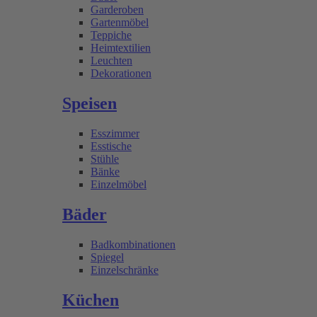
Garderoben
Gartenmöbel
Teppiche
Heimtextilien
Leuchten
Dekorationen
Speisen
Esszimmer
Esstische
Stühle
Bänke
Einzelmöbel
Bäder
Badkombinationen
Spiegel
Einzelschränke
Küchen