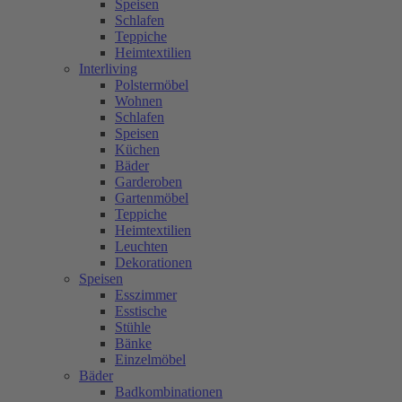
Speisen
Schlafen
Teppiche
Heimtextilien
Interliving
Polstermöbel
Wohnen
Schlafen
Speisen
Küchen
Bäder
Garderoben
Gartenmöbel
Teppiche
Heimtextilien
Leuchten
Dekorationen
Speisen
Esszimmer
Esstische
Stühle
Bänke
Einzelmöbel
Bäder
Badkombinationen