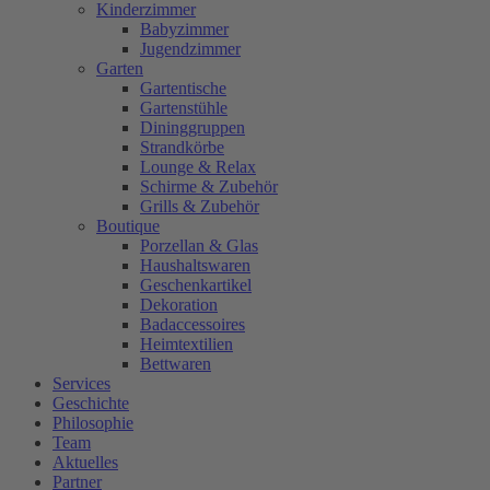
Kinderzimmer
Babyzimmer
Jugendzimmer
Garten
Gartentische
Gartenstühle
Dininggruppen
Strandkörbe
Lounge & Relax
Schirme & Zubehör
Grills & Zubehör
Boutique
Porzellan & Glas
Haushaltswaren
Geschenkartikel
Dekoration
Badaccessoires
Heimtextilien
Bettwaren
Services
Geschichte
Philosophie
Team
Aktuelles
Partner