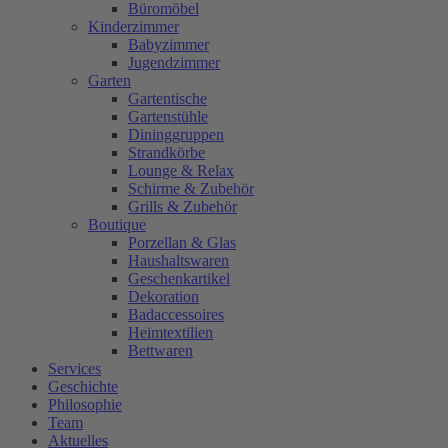
Büromöbel
Kinderzimmer
Babyzimmer
Jugendzimmer
Garten
Gartentische
Gartenstühle
Dininggruppen
Strandkörbe
Lounge & Relax
Schirme & Zubehör
Grills & Zubehör
Boutique
Porzellan & Glas
Haushaltswaren
Geschenkartikel
Dekoration
Badaccessoires
Heimtextilien
Bettwaren
Services
Geschichte
Philosophie
Team
Aktuelles