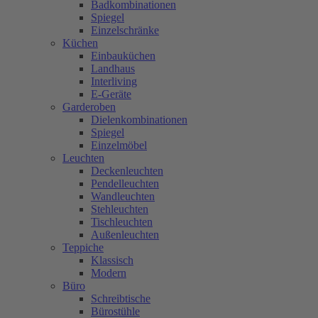
Badkombinationen
Spiegel
Einzelschränke
Küchen
Einbauküchen
Landhaus
Interliving
E-Geräte
Garderoben
Dielenkombinationen
Spiegel
Einzelmöbel
Leuchten
Deckenleuchten
Pendelleuchten
Wandleuchten
Stehleuchten
Tischleuchten
Außenleuchten
Teppiche
Klassisch
Modern
Büro
Schreibtische
Bürostühle