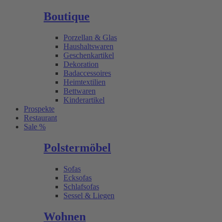
Boutique
Porzellan & Glas
Haushaltswaren
Geschenkartikel
Dekoration
Badaccessoires
Heimtextilien
Bettwaren
Kinderartikel
Prospekte
Restaurant
Sale %
Polstermöbel
Sofas
Ecksofas
Schlafsofas
Sessel & Liegen
Wohnen