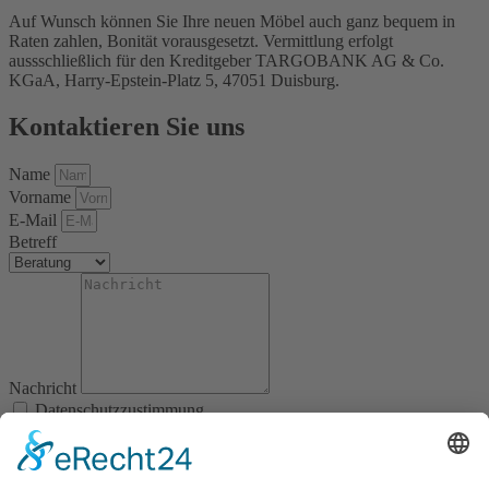
Auf Wunsch können Sie Ihre neuen Möbel auch ganz bequem in
Raten zahlen, Bonität vorausgesetzt. Vermittlung erfolgt
aussschließlich für den Kreditgeber TARGOBANK AG & Co.
KGaA, Harry-Epstein-Platz 5, 47051 Duisburg.
Kontaktieren Sie uns
Name
Vorname
E-Mail
Betreff
Nachricht
Datenschutzzustimmung
Abschicken