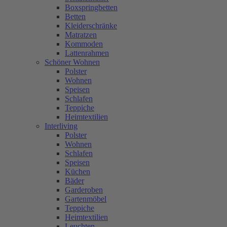
Boxspringbetten
Betten
Kleiderschränke
Matratzen
Kommoden
Lattenrahmen
Schöner Wohnen
Polster
Wohnen
Speisen
Schlafen
Teppiche
Heimtextilien
Interliving
Polster
Wohnen
Schlafen
Speisen
Küchen
Bäder
Garderoben
Gartenmöbel
Teppiche
Heimtextilien
Leuchten