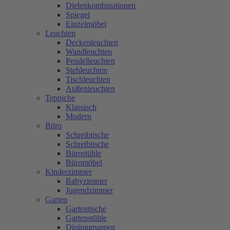
Dielenkombinationen
Spiegel
Einzelmöbel
Leuchten
Deckenleuchten
Wandleuchten
Pendelleuchten
Stehleuchten
Tischleuchten
Außenleuchten
Teppiche
Klassisch
Modern
Büro
Schreibtische
Schreibtische
Bürostühle
Büromöbel
Kinderzimmer
Babyzimmer
Jugendzimmer
Garten
Gartentische
Gartenstühle
Dininggruppen