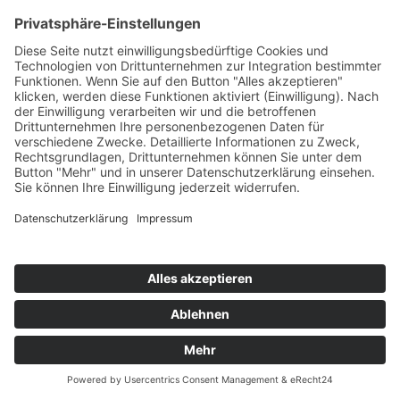
Kontakt
Möbel Wiemer GmbH & Co. KG
Martin-Opitz-Straße 2
59494 Soest
Telefon:
02921 9670-0
Telefax:
02921 77011
E-Mail:
info@moebel-wiemer.de
Öffnungszeiten
Montag – Freitag 10 – 19 Uhr
Samstag 9 – 18 Uhr
Das Unternehmen