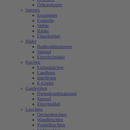
Dekorationen
Speisen
Esszimmer
Esstische
Stühle
Bänke
Einzelmöbel
Bäder
Badkombinationen
Spiegel
Einzelschränke
Küchen
Einbauküchen
Landhaus
Interliving
E-Geräte
Garderoben
Dielenkombinationen
Spiegel
Einzelmöbel
Leuchten
Deckenleuchten
Wandleuchten
Pendelleuchten