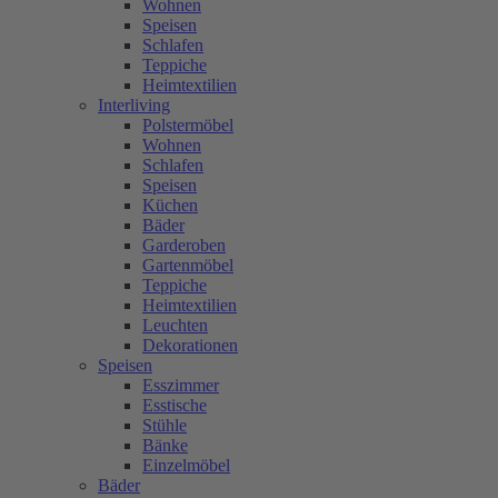
Wohnen
Speisen
Schlafen
Teppiche
Heimtextilien
Interliving
Polstermöbel
Wohnen
Schlafen
Speisen
Küchen
Bäder
Garderoben
Gartenmöbel
Teppiche
Heimtextilien
Leuchten
Dekorationen
Speisen
Esszimmer
Esstische
Stühle
Bänke
Einzelmöbel
Bäder