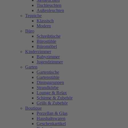
Stehleuchten
Tischleuchten
Außenleuchten
Teppiche
Klassisch
Modern
Büro
Schreibtische
Bürostühle
Büromöbel
Kinderzimmer
Babyzimmer
Jugendzimmer
Garten
Gartentische
Gartenstühle
Dininggruppen
Strandkörbe
Lounge & Relax
Schirme & Zubehör
Grills & Zubehör
Boutique
Porzellan & Glas
Haushaltswaren
Geschenkartikel