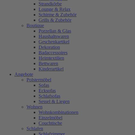
Strandkörbe
Lounge & Relax
Schirme & Zubehör
Grills & Zubehör
Boutique
Porzellan & Glas
Haushaltswaren
Geschenkartikel
Dekoration
Badaccessoires
Heimtextilien
Bettwaren
Kinderartikel
Angebote
Polstermöbel
Sofas
Ecksofas
Schlafsofas
Sessel & Liegen
Wohnen
Wohnkombinationen
Einzelmöbel
Couchtische
Schlafen
Schlafzimmer