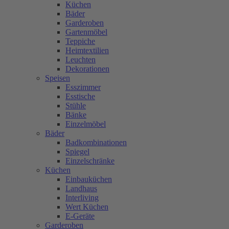
Küchen
Bäder
Garderoben
Gartenmöbel
Teppiche
Heimtextilien
Leuchten
Dekorationen
Speisen
Esszimmer
Esstische
Stühle
Bänke
Einzelmöbel
Bäder
Badkombinationen
Spiegel
Einzelschränke
Küchen
Einbauküchen
Landhaus
Interliving
Wert Küchen
E-Geräte
Garderoben