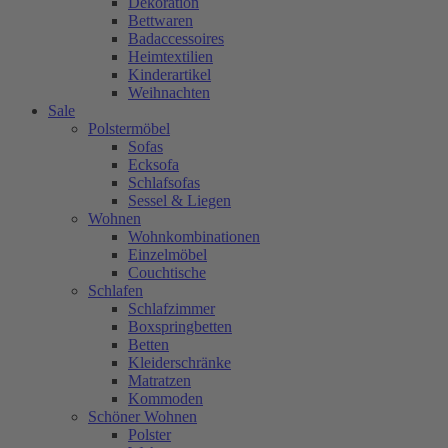
Dekoration
Bettwaren
Badaccessoires
Heimtextilien
Kinderartikel
Weihnachten
Sale
Polstermöbel
Sofas
Ecksofa
Schlafsofas
Sessel & Liegen
Wohnen
Wohnkombinationen
Einzelmöbel
Couchtische
Schlafen
Schlafzimmer
Boxspringbetten
Betten
Kleiderschränke
Matratzen
Kommoden
Schöner Wohnen
Polster