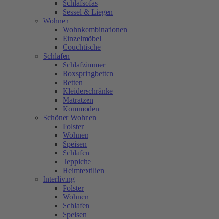
Schlafsofas
Sessel & Liegen
Wohnen
Wohnkombinationen
Einzelmöbel
Couchtische
Schlafen
Schlafzimmer
Boxspringbetten
Betten
Kleiderschränke
Matratzen
Kommoden
Schöner Wohnen
Polster
Wohnen
Speisen
Schlafen
Teppiche
Heimtextilien
Interliving
Polster
Wohnen
Schlafen
Speisen