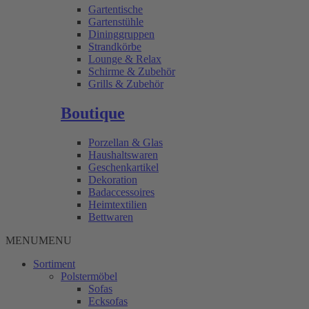
Gartentische
Gartenstühle
Dininggruppen
Strandkörbe
Lounge & Relax
Schirme & Zubehör
Grills & Zubehör
Boutique
Porzellan & Glas
Haushaltswaren
Geschenkartikel
Dekoration
Badaccessoires
Heimtextilien
Bettwaren
MENU
MENU
Sortiment
Polstermöbel
Sofas
Ecksofas