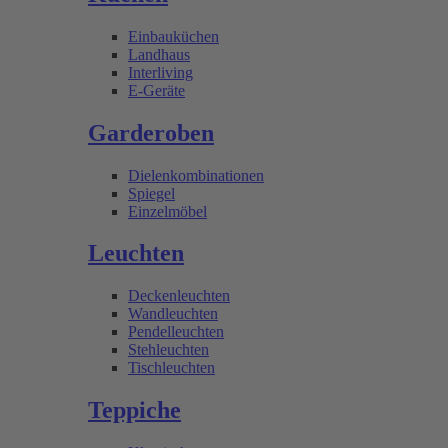
Einbauküchen
Landhaus
Interliving
E-Geräte
Garderoben
Dielenkombinationen
Spiegel
Einzelmöbel
Leuchten
Deckenleuchten
Wandleuchten
Pendelleuchten
Stehleuchten
Tischleuchten
Teppiche