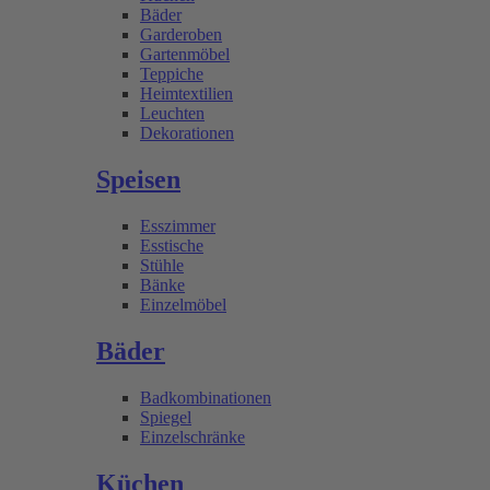
Bäder
Garderoben
Gartenmöbel
Teppiche
Heimtextilien
Leuchten
Dekorationen
Speisen
Esszimmer
Esstische
Stühle
Bänke
Einzelmöbel
Bäder
Badkombinationen
Spiegel
Einzelschränke
Küchen