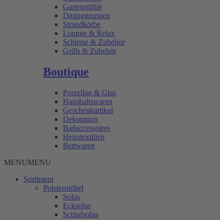
Gartenstühle
Dininggruppen
Strandkörbe
Lounge & Relax
Schirme & Zubehör
Grills & Zubehör
Boutique
Porzellan & Glas
Haushaltswaren
Geschenkartikel
Dekoration
Badaccessoires
Heimtextilien
Bettwaren
MENU
MENU
Sortiment
Polstermöbel
Sofas
Ecksofas
Schlafsofas