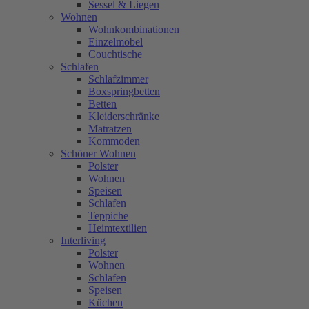
Sessel & Liegen
Wohnen
Wohnkombinationen
Einzelmöbel
Couchtische
Schlafen
Schlafzimmer
Boxspringbetten
Betten
Kleiderschränke
Matratzen
Kommoden
Schöner Wohnen
Polster
Wohnen
Speisen
Schlafen
Teppiche
Heimtextilien
Interliving
Polster
Wohnen
Schlafen
Speisen
Küchen