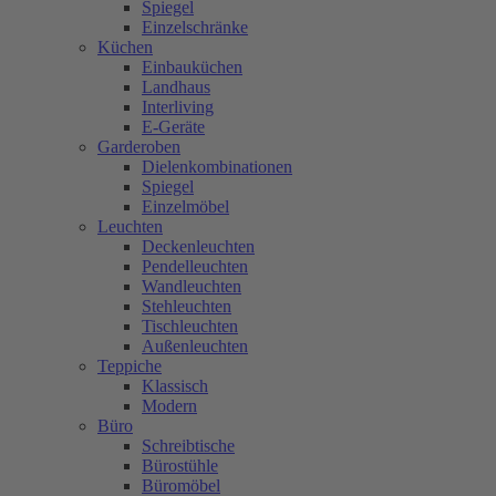
Spiegel
Einzelschränke
Küchen
Einbauküchen
Landhaus
Interliving
E-Geräte
Garderoben
Dielenkombinationen
Spiegel
Einzelmöbel
Leuchten
Deckenleuchten
Pendelleuchten
Wandleuchten
Stehleuchten
Tischleuchten
Außenleuchten
Teppiche
Klassisch
Modern
Büro
Schreibtische
Bürostühle
Büromöbel