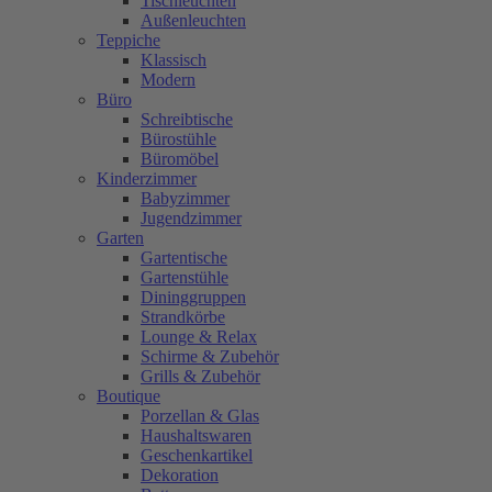
Tischleuchten
Außenleuchten
Teppiche
Klassisch
Modern
Büro
Schreibtische
Bürostühle
Büromöbel
Kinderzimmer
Babyzimmer
Jugendzimmer
Garten
Gartentische
Gartenstühle
Dininggruppen
Strandkörbe
Lounge & Relax
Schirme & Zubehör
Grills & Zubehör
Boutique
Porzellan & Glas
Haushaltswaren
Geschenkartikel
Dekoration