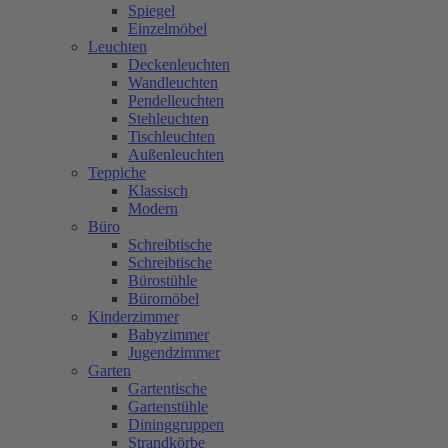
Spiegel
Einzelmöbel
Leuchten
Deckenleuchten
Wandleuchten
Pendelleuchten
Stehleuchten
Tischleuchten
Außenleuchten
Teppiche
Klassisch
Modern
Büro
Schreibtische
Schreibtische
Bürostühle
Büromöbel
Kinderzimmer
Babyzimmer
Jugendzimmer
Garten
Gartentische
Gartenstühle
Dininggruppen
Strandkörbe