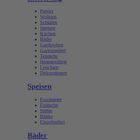
Polster
Wohnen
Schlafen
Speisen
Küchen
Bäder
Garderoben
Gartenmöbel
Teppiche
Heimtextilien
Leuchten
Dekorationen
Speisen
Esszimmer
Esstische
Stühle
Bänke
Einzelmöbel
Bäder