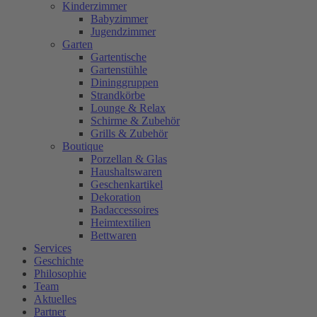
Kinderzimmer
Babyzimmer
Jugendzimmer
Garten
Gartentische
Gartenstühle
Dininggruppen
Strandkörbe
Lounge & Relax
Schirme & Zubehör
Grills & Zubehör
Boutique
Porzellan & Glas
Haushaltswaren
Geschenkartikel
Dekoration
Badaccessoires
Heimtextilien
Bettwaren
Services
Geschichte
Philosophie
Team
Aktuelles
Partner