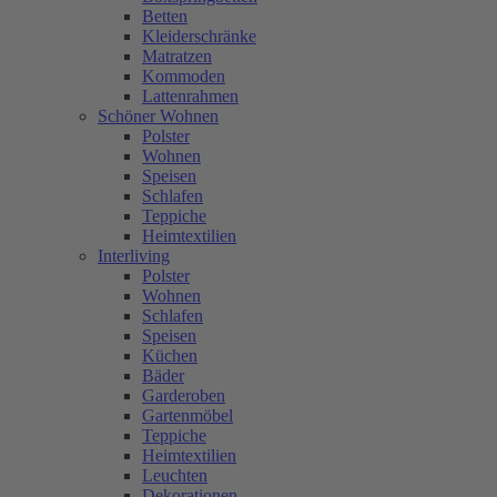
Betten
Kleiderschränke
Matratzen
Kommoden
Lattenrahmen
Schöner Wohnen
Polster
Wohnen
Speisen
Schlafen
Teppiche
Heimtextilien
Interliving
Polster
Wohnen
Schlafen
Speisen
Küchen
Bäder
Garderoben
Gartenmöbel
Teppiche
Heimtextilien
Leuchten
Dekorationen