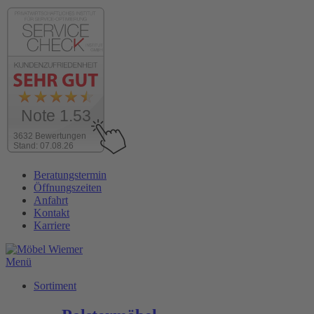
Note 1.53
3632 Bewertungen
Stand: 07.08.26
Zum
Beratungstermin
Inhalt
Öffnungszeiten
wechseln
Anfahrt
Kontakt
Karriere
Menü
Sortiment