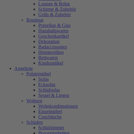
Lounge & Relax
Schirme & Zubehör
Grills & Zubehör
Boutique
Porzellan & Glas
Haushaltswaren
Geschenkartikel
Dekoration
Badaccessoires
Heimtextilien
Bettwaren
Kinderartikel
Angebote
Polstermöbel
Sofas
Ecksofas
Schlafsofas
Sessel & Liegen
Wohnen
Wohnkombinationen
Einzelmöbel
Couchtische
Schlafen
Schlafzimmer
Boxspringbetten