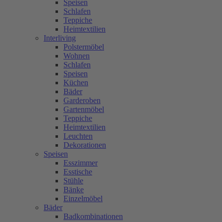
Speisen
Schlafen
Teppiche
Heimtextilien
Interliving
Polstermöbel
Wohnen
Schlafen
Speisen
Küchen
Bäder
Garderoben
Gartenmöbel
Teppiche
Heimtextilien
Leuchten
Dekorationen
Speisen
Esszimmer
Esstische
Stühle
Bänke
Einzelmöbel
Bäder
Badkombinationen