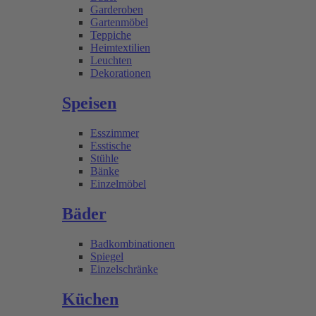
Garderoben
Gartenmöbel
Teppiche
Heimtextilien
Leuchten
Dekorationen
Speisen
Esszimmer
Esstische
Stühle
Bänke
Einzelmöbel
Bäder
Badkombinationen
Spiegel
Einzelschränke
Küchen