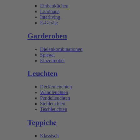
Einbauküchen
Landhaus
Interliving
E-Geräte
Garderoben
Dielenkombinationen
Spiegel
Einzelmöbel
Leuchten
Deckenleuchten
Wandleuchten
Pendelleuchten
Stehleuchten
Tischleuchten
Teppiche
Klassisch