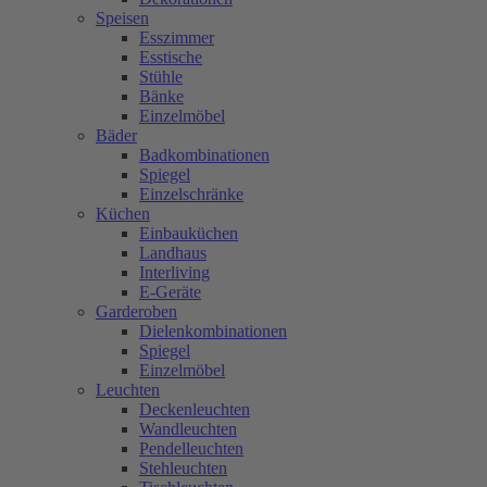
Speisen
Esszimmer
Esstische
Stühle
Bänke
Einzelmöbel
Bäder
Badkombinationen
Spiegel
Einzelschränke
Küchen
Einbauküchen
Landhaus
Interliving
E-Geräte
Garderoben
Dielenkombinationen
Spiegel
Einzelmöbel
Leuchten
Deckenleuchten
Wandleuchten
Pendelleuchten
Stehleuchten