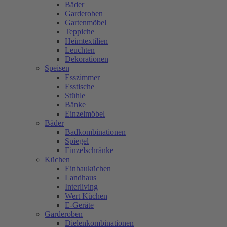
Bäder
Garderoben
Gartenmöbel
Teppiche
Heimtextilien
Leuchten
Dekorationen
Speisen
Esszimmer
Esstische
Stühle
Bänke
Einzelmöbel
Bäder
Badkombinationen
Spiegel
Einzelschränke
Küchen
Einbauküchen
Landhaus
Interliving
Wert Küchen
E-Geräte
Garderoben
Dielenkombinationen