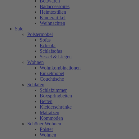
Bettwaren
Badaccessoires
Heimtextilien
Kinderartikel
Weihnachten
Sale
Polstermöbel
Sofas
Ecksofa
Schlafsofas
Sessel & Liegen
Wohnen
Wohnkombinationen
Einzelmöbel
Couchtische
Schlafen
Schlafzimmer
Boxspringbetten
Betten
Kleiderschränke
Matratzen
Kommoden
Schöner Wohnen
Polster
Wohnen