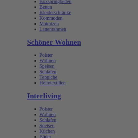
Boxspringbetten
Betten
Kleiderschränke
Kommoden
Matratzen
Lattenrahmen
Schöner Wohnen
Polster
Wohnen
Speisen
Schlafen
Teppiche
Heimtextilien
Interliving
Polster
Wohnen
Schlafen
Speisen
Küchen
Bäder