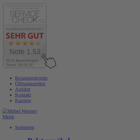
Note 1.53
3632 Bewertungen
Stand: 06.08.26
Zum
Beratungstermin
Inhalt
Öffnungszeiten
wechseln
Anfahrt
Kontakt
Karriere
Menü
Sortiment