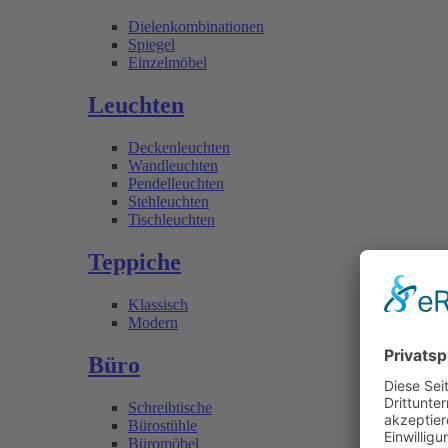
Dielenkombinationen
Spiegel
Einzelmöbel
Leuchten
Deckenleuchten
Wandleuchten
Pendelleuchten
Stehleuchten
Tischleuchten
Teppiche
Klassisch
Modern
Büro
Schreibtische
Bürostühle
Büromöbel