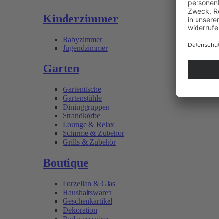
Kinderzimmer
Babyzimmer
Jugendzimmer
Garten
Gartentische
Gartenstühle
Dininggruppen
Strandkörbe
Lounge & Relax
Schirme & Zubehör
Grills & Zubehör
Boutique
Porzellan & Glas
Haushaltswaren
Geschenkartikel
Dekoration
Badaccessoires