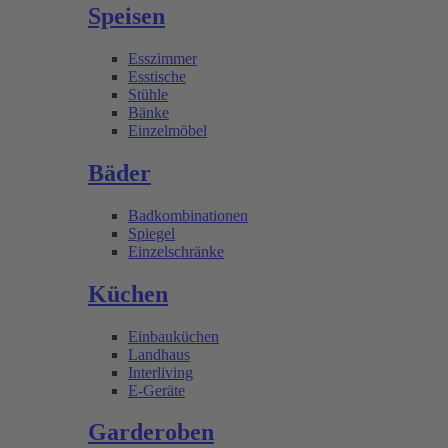
Speisen
Esszimmer
Esstische
Stühle
Bänke
Einzelmöbel
Bäder
Badkombinationen
Spiegel
Einzelschränke
Küchen
Einbauküchen
Landhaus
Interliving
E-Geräte
Garderoben