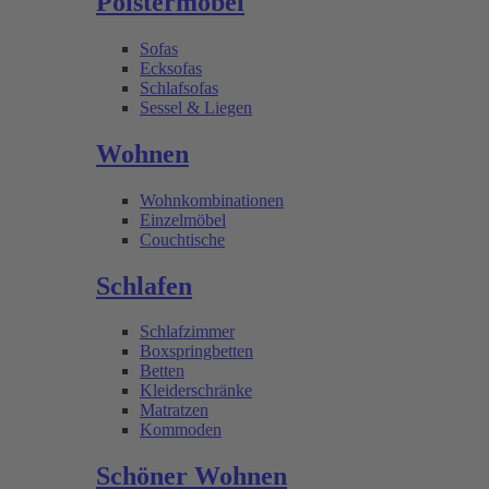
Polstermöbel
Sofas
Ecksofas
Schlafsofas
Sessel & Liegen
Wohnen
Wohnkombinationen
Einzelmöbel
Couchtische
Schlafen
Schlafzimmer
Boxspringbetten
Betten
Kleiderschränke
Matratzen
Kommoden
Schöner Wohnen