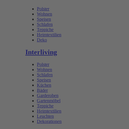
Polster
Wohnen
Speisen
Schlafen
Teppiche
Heimtextilien
Deko
Interliving
Polster
Wohnen
Schlafen
Speisen
Küchen
Bäder
Garderoben
Gartenmöbel
Teppiche
Heimtextilien
Leuchten
Dekorationen