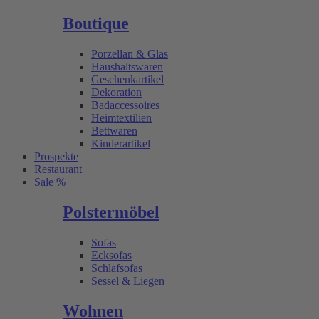
Boutique
Porzellan & Glas
Haushaltswaren
Geschenkartikel
Dekoration
Badaccessoires
Heimtextilien
Bettwaren
Kinderartikel
Prospekte
Restaurant
Sale %
Polstermöbel
Sofas
Ecksofas
Schlafsofas
Sessel & Liegen
Wohnen