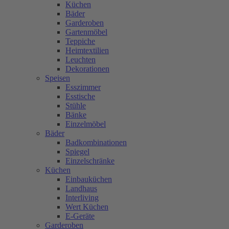
Küchen
Bäder
Garderoben
Gartenmöbel
Teppiche
Heimtextilien
Leuchten
Dekorationen
Speisen
Esszimmer
Esstische
Stühle
Bänke
Einzelmöbel
Bäder
Badkombinationen
Spiegel
Einzelschränke
Küchen
Einbauküchen
Landhaus
Interliving
Wert Küchen
E-Geräte
Garderoben