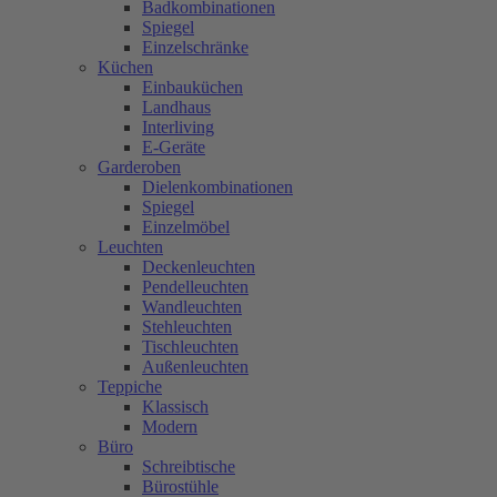
Badkombinationen
Spiegel
Einzelschränke
Küchen
Einbauküchen
Landhaus
Interliving
E-Geräte
Garderoben
Dielenkombinationen
Spiegel
Einzelmöbel
Leuchten
Deckenleuchten
Pendelleuchten
Wandleuchten
Stehleuchten
Tischleuchten
Außenleuchten
Teppiche
Klassisch
Modern
Büro
Schreibtische
Bürostühle