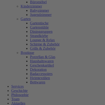
Büromöbel
Kinderzimmer
Babyzimmer
Jugendzimmer
Garten
Gartentische
Gartenstühle
Dininggruppen
Strandkörbe
Lounge & Relax
Schirme & Zubehör
Grills & Zubehör
Boutique
Porzellan & Glas
Haushaltswaren
Geschenkartikel
Dekoration
Badaccessoires
Heimtextilien
Bettwaren
Services
Geschichte
Philosophie
Team
Aktuelles