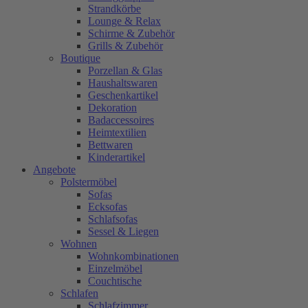
Strandkörbe
Lounge & Relax
Schirme & Zubehör
Grills & Zubehör
Boutique
Porzellan & Glas
Haushaltswaren
Geschenkartikel
Dekoration
Badaccessoires
Heimtextilien
Bettwaren
Kinderartikel
Angebote
Polstermöbel
Sofas
Ecksofas
Schlafsofas
Sessel & Liegen
Wohnen
Wohnkombinationen
Einzelmöbel
Couchtische
Schlafen
Schlafzimmer