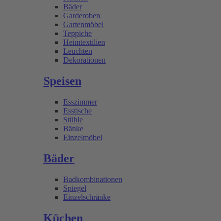
Bäder
Garderoben
Gartenmöbel
Teppiche
Heimtextilien
Leuchten
Dekorationen
Speisen
Esszimmer
Esstische
Stühle
Bänke
Einzelmöbel
Bäder
Badkombinationen
Spiegel
Einzelschränke
Küchen