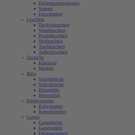
Dielenkombinationen
Spiegel
Einzelmöbel
Leuchten
Deckenleuchten
Wandleuchten
Pendelleuchten
Stehleuchten
Tischleuchten
Außenleuchten
Teppiche
Klassisch
Modern
Büro
Schreibtische
Schreibtische
Bürostühle
Büromöbel
Kinderzimmer
Babyzimmer
Jugendzimmer
Garten
Gartentische
Gartenstühle
Dininggruppen