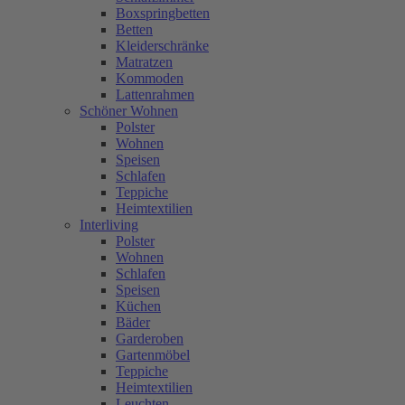
Boxspringbetten
Betten
Kleiderschränke
Matratzen
Kommoden
Lattenrahmen
Schöner Wohnen
Polster
Wohnen
Speisen
Schlafen
Teppiche
Heimtextilien
Interliving
Polster
Wohnen
Schlafen
Speisen
Küchen
Bäder
Garderoben
Gartenmöbel
Teppiche
Heimtextilien
Leuchten