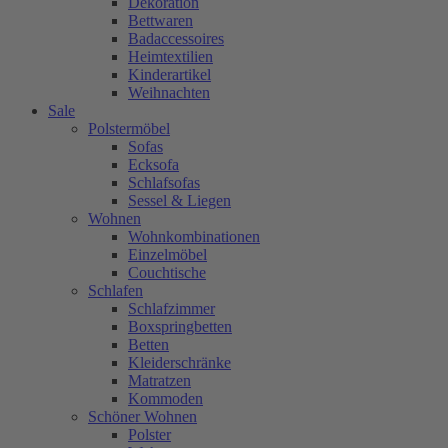
Dekoration
Bettwaren
Badaccessoires
Heimtextilien
Kinderartikel
Weihnachten
Sale
Polstermöbel
Sofas
Ecksofa
Schlafsofas
Sessel & Liegen
Wohnen
Wohnkombinationen
Einzelmöbel
Couchtische
Schlafen
Schlafzimmer
Boxspringbetten
Betten
Kleiderschränke
Matratzen
Kommoden
Schöner Wohnen
Polster