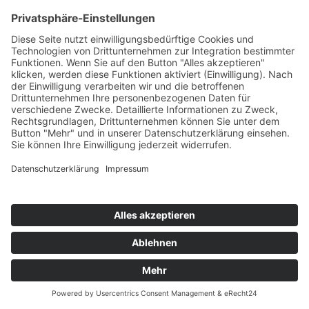
Kontakt
Möbel Wiemer GmbH & Co. KG
Martin-Opitz-Straße 2
59494 Soest
Telefon:
02921 9670-0
Telefax:
02921 77011
E-Mail:
info@moebel-wiemer.de
Öffnungszeiten
Montag – Freitag 10 – 19 Uhr
Samstag 9 – 18 Uhr