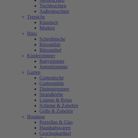
Stehleuchten
Tischleuchten
Außenleuchten
Teppiche
Klassisch
Modern
Büro
Schreibtische
Bürostühle
Büromöbel
Kinderzimmer
Babyzimmer
Jugendzimmer
Garten
Gartentische
Gartenstühle
Dininggruppen
Strandkörbe
Lounge & Relax
Schirme & Zubehör
Grills & Zubehör
Boutique
Porzellan & Glas
Haushaltswaren
Geschenkartikel