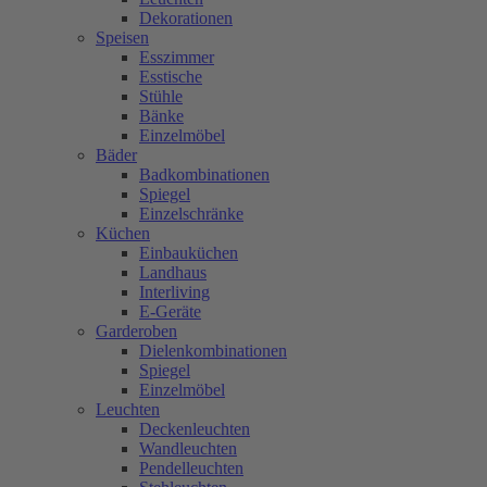
Dekorationen
Speisen
Esszimmer
Esstische
Stühle
Bänke
Einzelmöbel
Bäder
Badkombinationen
Spiegel
Einzelschränke
Küchen
Einbauküchen
Landhaus
Interliving
E-Geräte
Garderoben
Dielenkombinationen
Spiegel
Einzelmöbel
Leuchten
Deckenleuchten
Wandleuchten
Pendelleuchten