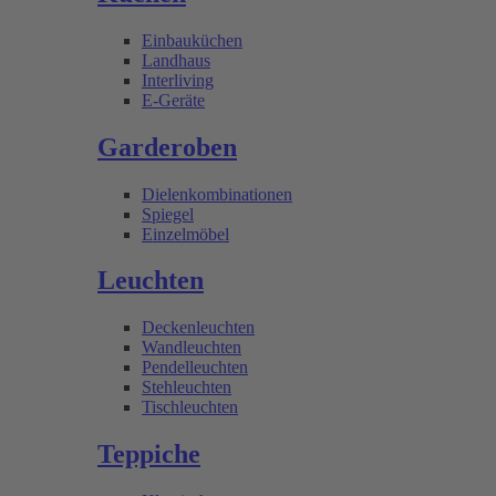
Einbauküchen
Landhaus
Interliving
E-Geräte
Garderoben
Dielenkombinationen
Spiegel
Einzelmöbel
Leuchten
Deckenleuchten
Wandleuchten
Pendelleuchten
Stehleuchten
Tischleuchten
Teppiche