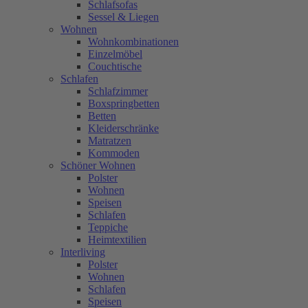
Schlafsofas
Sessel & Liegen
Wohnen
Wohnkombinationen
Einzelmöbel
Couchtische
Schlafen
Schlafzimmer
Boxspringbetten
Betten
Kleiderschränke
Matratzen
Kommoden
Schöner Wohnen
Polster
Wohnen
Speisen
Schlafen
Teppiche
Heimtextilien
Interliving
Polster
Wohnen
Schlafen
Speisen