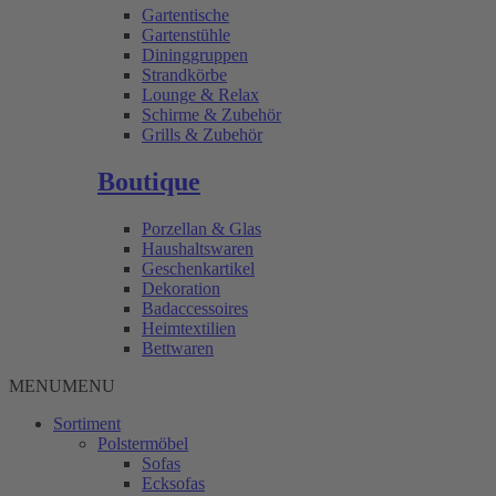
Gartentische
Gartenstühle
Dininggruppen
Strandkörbe
Lounge & Relax
Schirme & Zubehör
Grills & Zubehör
Boutique
Porzellan & Glas
Haushaltswaren
Geschenkartikel
Dekoration
Badaccessoires
Heimtextilien
Bettwaren
MENU
MENU
Sortiment
Polstermöbel
Sofas
Ecksofas