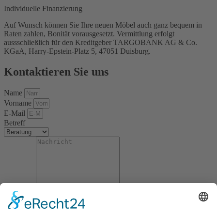
Individuelle Finanzierung
Auf Wunsch können Sie Ihre neuen Möbel auch ganz bequem in
Raten zahlen, Bonität vorausgesetzt. Vermittlung erfolgt
aussschließlich für den Kreditgeber TARGOBANK AG & Co.
KGaA, Harry-Epstein-Platz 5, 47051 Duisburg.
Kontaktieren Sie uns
Name
Vorname
E-Mail
Betreff
Nachricht
Datenschutzzustimmung
Abschicken