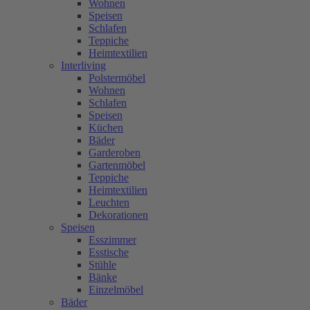
Wohnen
Speisen
Schlafen
Teppiche
Heimtextilien
Interliving
Polstermöbel
Wohnen
Schlafen
Speisen
Küchen
Bäder
Garderoben
Gartenmöbel
Teppiche
Heimtextilien
Leuchten
Dekorationen
Speisen
Esszimmer
Esstische
Stühle
Bänke
Einzelmöbel
Bäder