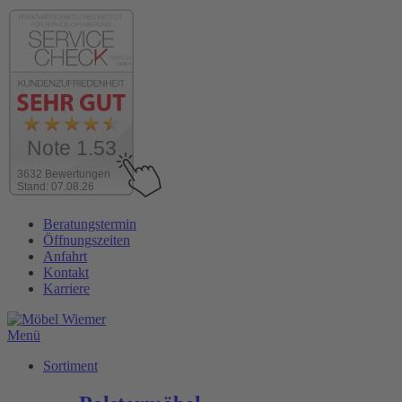
Note 1.53
3632 Bewertungen
Stand: 07.08.26
Zum
Beratungstermin
Inhalt
Öffnungszeiten
wechseln
Anfahrt
Kontakt
Karriere
Menü
Sortiment