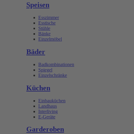
Speisen
Esszimmer
Esstische
Stühle
Bänke
Einzelmöbel
Bäder
Badkombinationen
Spiegel
Einzelschränke
Küchen
Einbauküchen
Landhaus
Interliving
E-Geräte
Garderoben