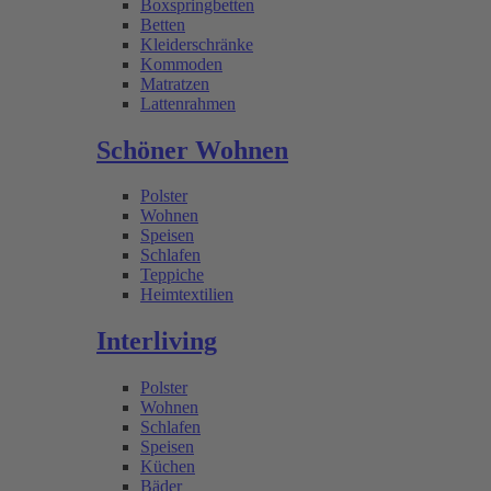
Boxspringbetten
Betten
Kleiderschränke
Kommoden
Matratzen
Lattenrahmen
Schöner Wohnen
Polster
Wohnen
Speisen
Schlafen
Teppiche
Heimtextilien
Interliving
Polster
Wohnen
Schlafen
Speisen
Küchen
Bäder