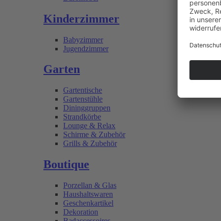
Kinderzimmer
Babyzimmer
Jugendzimmer
Garten
Gartentische
Gartenstühle
Dininggruppen
Strandkörbe
Lounge & Relax
Schirme & Zubehör
Grills & Zubehör
Boutique
Porzellan & Glas
Haushaltswaren
Geschenkartikel
Dekoration
Badaccessoires