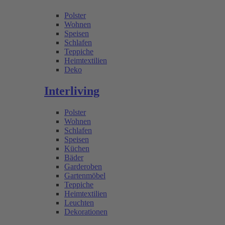
Polster
Wohnen
Speisen
Schlafen
Teppiche
Heimtextilien
Deko
Interliving
Polster
Wohnen
Schlafen
Speisen
Küchen
Bäder
Garderoben
Gartenmöbel
Teppiche
Heimtextilien
Leuchten
Dekorationen