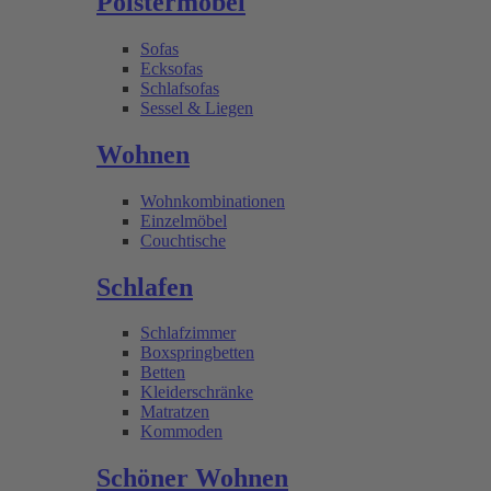
Polstermöbel
Sofas
Ecksofas
Schlafsofas
Sessel & Liegen
Wohnen
Wohnkombinationen
Einzelmöbel
Couchtische
Schlafen
Schlafzimmer
Boxspringbetten
Betten
Kleiderschränke
Matratzen
Kommoden
Schöner Wohnen