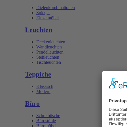
Dielenkombinationen
Spiegel
Einzelmöbel
Leuchten
Deckenleuchten
Wandleuchten
Pendelleuchten
Stehleuchten
Tischleuchten
Teppiche
Klassisch
Modern
Büro
Schreibtische
Bürostühle
Büromöbel