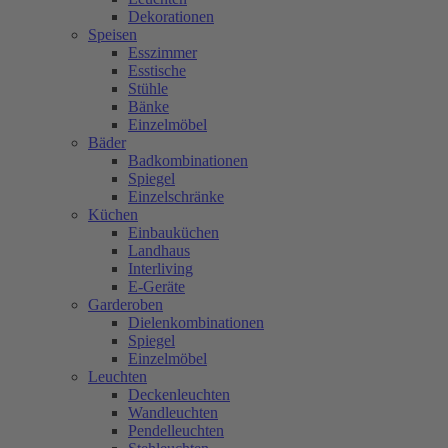
Dekorationen
Speisen
Esszimmer
Esstische
Stühle
Bänke
Einzelmöbel
Bäder
Badkombinationen
Spiegel
Einzelschränke
Küchen
Einbauküchen
Landhaus
Interliving
E-Geräte
Garderoben
Dielenkombinationen
Spiegel
Einzelmöbel
Leuchten
Deckenleuchten
Wandleuchten
Pendelleuchten