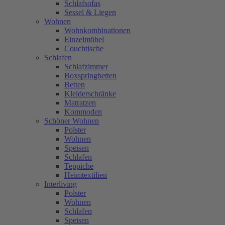
Schlafsofas
Sessel & Liegen
Wohnen
Wohnkombinationen
Einzelmöbel
Couchtische
Schlafen
Schlafzimmer
Boxspringbetten
Betten
Kleiderschränke
Matratzen
Kommoden
Schöner Wohnen
Polster
Wohnen
Speisen
Schlafen
Teppiche
Heimtextilien
Interliving
Polster
Wohnen
Schlafen
Speisen