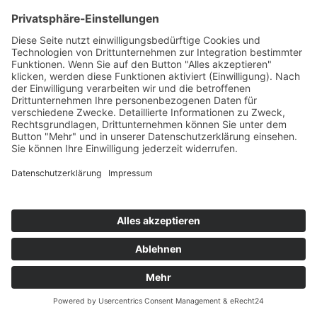
Kontakt
Möbel Wiemer GmbH & Co. KG
Martin-Opitz-Straße 2
59494 Soest
Telefon:
02921 9670-0
Telefax:
02921 77011
E-Mail:
info@moebel-wiemer.de
Öffnungszeiten
Montag – Freitag 10 – 19 Uhr
Samstag 9 – 18 Uhr
Das Unternehmen