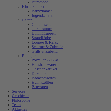
Büromöbel
Kinderzimmer
Babyzimmer
Jugendzimmer
Garten
Gartentische
Gartenstühle
Dininggruppen
Strandkörbe
Lounge & Relax
Schirme & Zubehör
Grills & Zubehör
Boutique
Porzellan & Glas
Haushaltswaren
Geschenkartikel
Dekoration
Badaccessoires
Heimtextilien
Bettwaren
Services
Geschichte
Philosophie
Team
Aktuelles