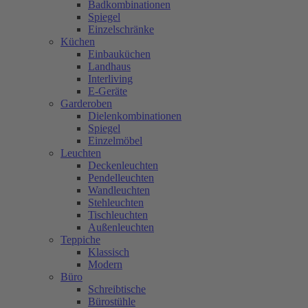
Badkombinationen
Spiegel
Einzelschränke
Küchen
Einbauküchen
Landhaus
Interliving
E-Geräte
Garderoben
Dielenkombinationen
Spiegel
Einzelmöbel
Leuchten
Deckenleuchten
Pendelleuchten
Wandleuchten
Stehleuchten
Tischleuchten
Außenleuchten
Teppiche
Klassisch
Modern
Büro
Schreibtische
Bürostühle