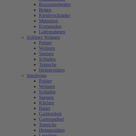
Boxspringbetten
Betten
Kleiderschränke
Matratzen
Kommoden
Lattenrahmen
Schöner Wohnen
Polster
Wohnen
Speisen
Schlafen
Teppiche
Heimtextilien
Interliving
Polster
Wohnen
Schlafen
Speisen
Küchen
Bäder
Garderoben
Gartenmöbel
Teppiche
Heimtextilien
Leuchten