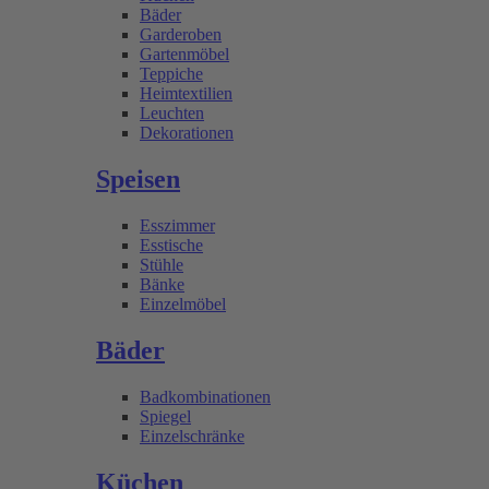
Bäder
Garderoben
Gartenmöbel
Teppiche
Heimtextilien
Leuchten
Dekorationen
Speisen
Esszimmer
Esstische
Stühle
Bänke
Einzelmöbel
Bäder
Badkombinationen
Spiegel
Einzelschränke
Küchen