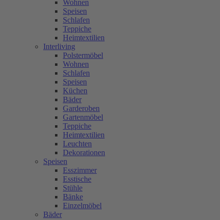
Wohnen
Speisen
Schlafen
Teppiche
Heimtextilien
Interliving
Polstermöbel
Wohnen
Schlafen
Speisen
Küchen
Bäder
Garderoben
Gartenmöbel
Teppiche
Heimtextilien
Leuchten
Dekorationen
Speisen
Esszimmer
Esstische
Stühle
Bänke
Einzelmöbel
Bäder