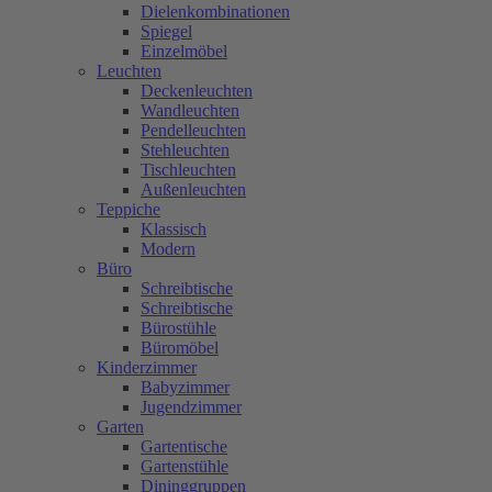
Dielenkombinationen
Spiegel
Einzelmöbel
Leuchten
Deckenleuchten
Wandleuchten
Pendelleuchten
Stehleuchten
Tischleuchten
Außenleuchten
Teppiche
Klassisch
Modern
Büro
Schreibtische
Schreibtische
Bürostühle
Büromöbel
Kinderzimmer
Babyzimmer
Jugendzimmer
Garten
Gartentische
Gartenstühle
Dininggruppen