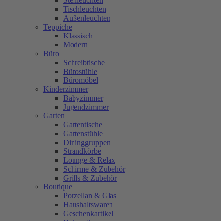
Stehleuchten
Tischleuchten
Außenleuchten
Teppiche
Klassisch
Modern
Büro
Schreibtische
Bürostühle
Büromöbel
Kinderzimmer
Babyzimmer
Jugendzimmer
Garten
Gartentische
Gartenstühle
Dininggruppen
Strandkörbe
Lounge & Relax
Schirme & Zubehör
Grills & Zubehör
Boutique
Porzellan & Glas
Haushaltswaren
Geschenkartikel