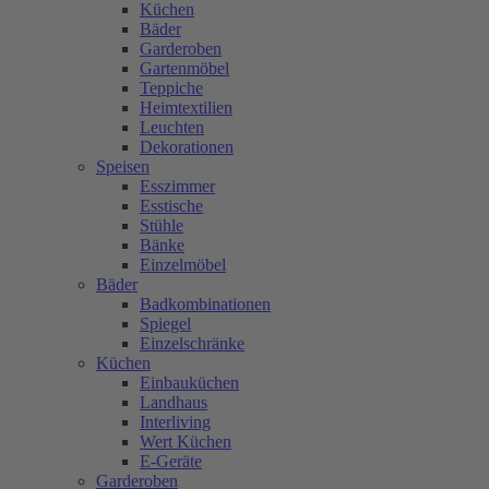
Küchen
Bäder
Garderoben
Gartenmöbel
Teppiche
Heimtextilien
Leuchten
Dekorationen
Speisen
Esszimmer
Esstische
Stühle
Bänke
Einzelmöbel
Bäder
Badkombinationen
Spiegel
Einzelschränke
Küchen
Einbauküchen
Landhaus
Interliving
Wert Küchen
E-Geräte
Garderoben