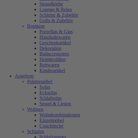
Strandkörbe
Lounge & Relax
Schirme & Zubehör
Grills & Zubehör
Boutique
Porzellan & Glas
Haushaltswaren
Geschenkartikel
Dekoration
Badaccessoires
Heimtextilien
Bettwaren
Kinderartikel
Angebote
Polstermöbel
Sofas
Ecksofas
Schlafsofas
Sessel & Liegen
Wohnen
Wohnkombinationen
Einzelmöbel
Couchtische
Schlafen
Schlafzimmer