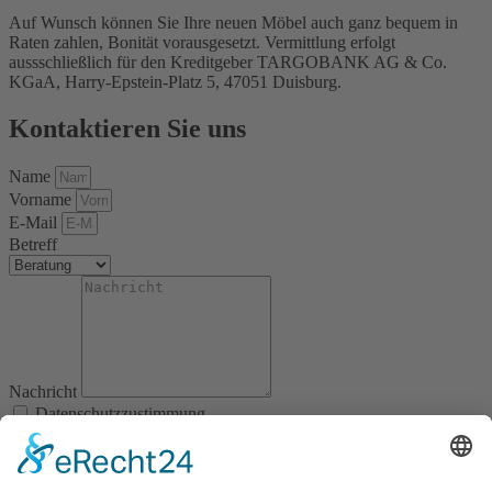
Auf Wunsch können Sie Ihre neuen Möbel auch ganz bequem in
Raten zahlen, Bonität vorausgesetzt. Vermittlung erfolgt
aussschließlich für den Kreditgeber TARGOBANK AG & Co.
KGaA, Harry-Epstein-Platz 5, 47051 Duisburg.
Kontaktieren Sie uns
Name
Vorname
E-Mail
Betreff
Nachricht
Datenschutzzustimmung
Abschicken