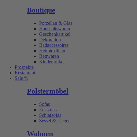
Boutique
Porzellan & Glas
Haushaltswaren
Geschenkartikel
Dekoration
Badaccessoires
Heimtextilien
Bettwaren
Kinderartikel
Prospekte
Restaurant
Sale %
Polstermöbel
Sofas
Ecksofas
Schlafsofas
Sessel & Liegen
Wohnen