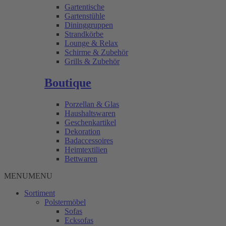
Gartentische
Gartenstühle
Dininggruppen
Strandkörbe
Lounge & Relax
Schirme & Zubehör
Grills & Zubehör
Boutique
Porzellan & Glas
Haushaltswaren
Geschenkartikel
Dekoration
Badaccessoires
Heimtextilien
Bettwaren
MENU
MENU
Sortiment
Polstermöbel
Sofas
Ecksofas