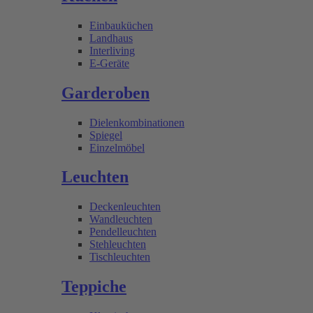
Einbauküchen
Landhaus
Interliving
E-Geräte
Garderoben
Dielenkombinationen
Spiegel
Einzelmöbel
Leuchten
Deckenleuchten
Wandleuchten
Pendelleuchten
Stehleuchten
Tischleuchten
Teppiche