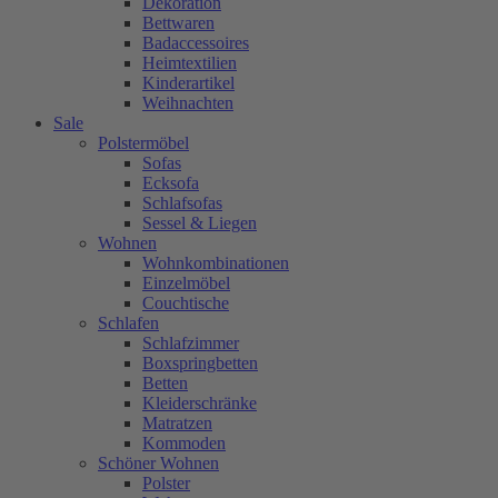
Dekoration
Bettwaren
Badaccessoires
Heimtextilien
Kinderartikel
Weihnachten
Sale
Polstermöbel
Sofas
Ecksofa
Schlafsofas
Sessel & Liegen
Wohnen
Wohnkombinationen
Einzelmöbel
Couchtische
Schlafen
Schlafzimmer
Boxspringbetten
Betten
Kleiderschränke
Matratzen
Kommoden
Schöner Wohnen
Polster