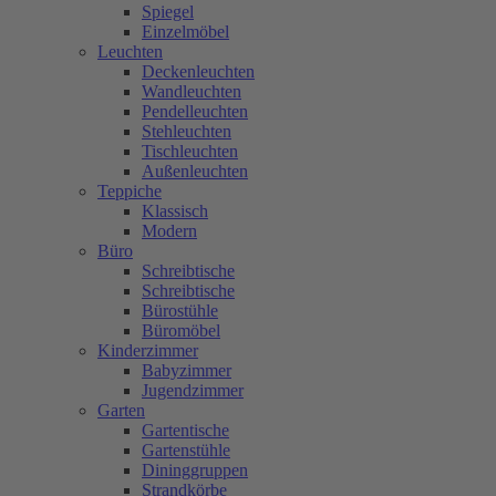
Spiegel
Einzelmöbel
Leuchten
Deckenleuchten
Wandleuchten
Pendelleuchten
Stehleuchten
Tischleuchten
Außenleuchten
Teppiche
Klassisch
Modern
Büro
Schreibtische
Schreibtische
Bürostühle
Büromöbel
Kinderzimmer
Babyzimmer
Jugendzimmer
Garten
Gartentische
Gartenstühle
Dininggruppen
Strandkörbe