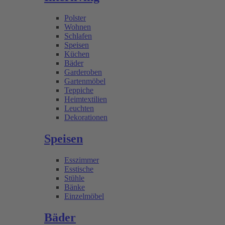
Polster
Wohnen
Schlafen
Speisen
Küchen
Bäder
Garderoben
Gartenmöbel
Teppiche
Heimtextilien
Leuchten
Dekorationen
Speisen
Esszimmer
Esstische
Stühle
Bänke
Einzelmöbel
Bäder