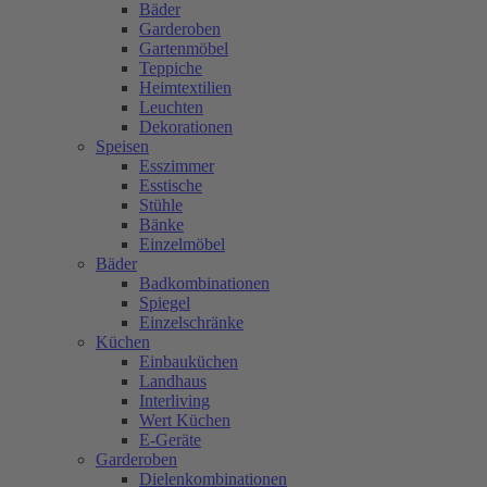
Bäder
Garderoben
Gartenmöbel
Teppiche
Heimtextilien
Leuchten
Dekorationen
Speisen
Esszimmer
Esstische
Stühle
Bänke
Einzelmöbel
Bäder
Badkombinationen
Spiegel
Einzelschränke
Küchen
Einbauküchen
Landhaus
Interliving
Wert Küchen
E-Geräte
Garderoben
Dielenkombinationen