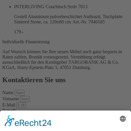
INTERLIVING Couchtisch Serie 7013
Gestell Aluminium pulverbeschichtet Anthrazit, Tischplatte
Sintered Stone, ca. 120x60 cm. Art.-Nr. 7940185
179.-
Individuelle Finanzierung
Auf Wunsch können Sie Ihre neuen Möbel auch ganz bequem in
Raten zahlen, Bonität vorausgesetzt. Vermittlung erfolgt
aussschließlich für den Kreditgeber TARGOBANK AG & Co.
KGaA, Harry-Epstein-Platz 5, 47051 Duisburg.
Kontaktieren Sie uns
Name
Vorname
E-Mail
Betreff