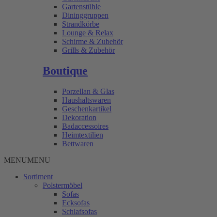
Gartenstühle
Dininggruppen
Strandkörbe
Lounge & Relax
Schirme & Zubehör
Grills & Zubehör
Boutique
Porzellan & Glas
Haushaltswaren
Geschenkartikel
Dekoration
Badaccessoires
Heimtextilien
Bettwaren
MENU
MENU
Sortiment
Polstermöbel
Sofas
Ecksofas
Schlafsofas