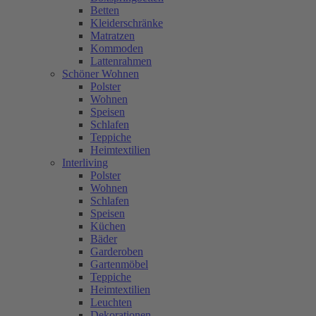
Betten
Kleiderschränke
Matratzen
Kommoden
Lattenrahmen
Schöner Wohnen
Polster
Wohnen
Speisen
Schlafen
Teppiche
Heimtextilien
Interliving
Polster
Wohnen
Schlafen
Speisen
Küchen
Bäder
Garderoben
Gartenmöbel
Teppiche
Heimtextilien
Leuchten
Dekorationen