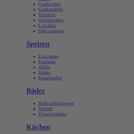
Garderoben
Gartenmöbel
Teppiche
Heimtextilien
Leuchten
Dekorationen
Speisen
Esszimmer
Esstische
Stühle
Bänke
Einzelmöbel
Bäder
Badkombinationen
Spiegel
Einzelschränke
Küchen