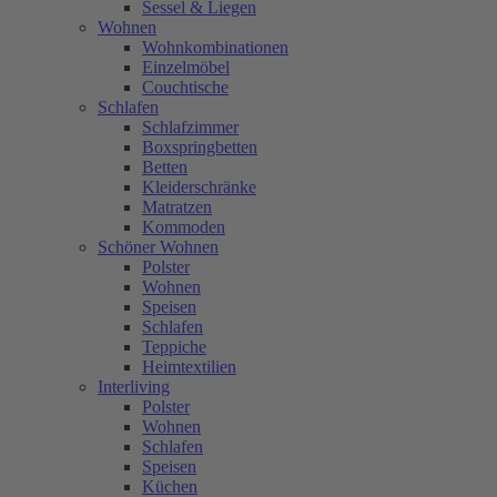
Sessel & Liegen
Wohnen
Wohnkombinationen
Einzelmöbel
Couchtische
Schlafen
Schlafzimmer
Boxspringbetten
Betten
Kleiderschränke
Matratzen
Kommoden
Schöner Wohnen
Polster
Wohnen
Speisen
Schlafen
Teppiche
Heimtextilien
Interliving
Polster
Wohnen
Schlafen
Speisen
Küchen