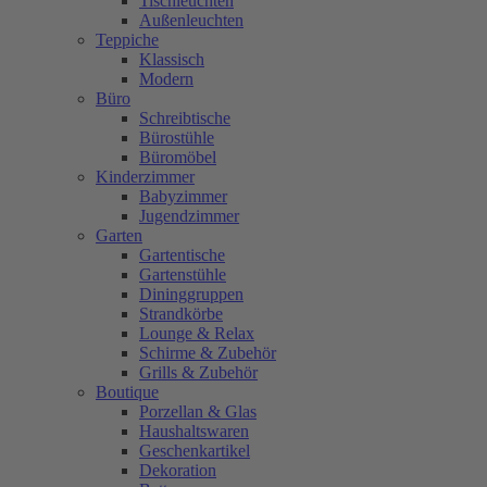
Tischleuchten
Außenleuchten
Teppiche
Klassisch
Modern
Büro
Schreibtische
Bürostühle
Büromöbel
Kinderzimmer
Babyzimmer
Jugendzimmer
Garten
Gartentische
Gartenstühle
Dininggruppen
Strandkörbe
Lounge & Relax
Schirme & Zubehör
Grills & Zubehör
Boutique
Porzellan & Glas
Haushaltswaren
Geschenkartikel
Dekoration