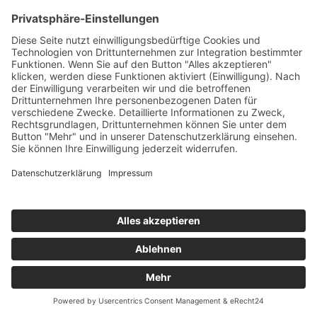
Nachricht
Datenschutzzustimmung
Abschicken
Kontakt
Möbel Wiemer GmbH & Co. KG
Martin-Opitz-Straße 2
59494 Soest
Telefon:
02921 9670-0
Telefax:
02921 77011