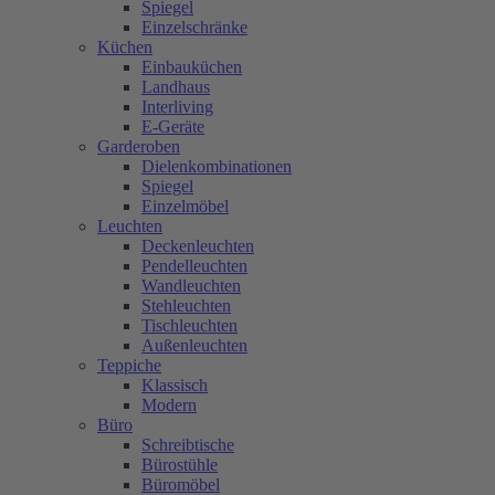
Spiegel
Einzelschränke
Küchen
Einbauküchen
Landhaus
Interliving
E-Geräte
Garderoben
Dielenkombinationen
Spiegel
Einzelmöbel
Leuchten
Deckenleuchten
Pendelleuchten
Wandleuchten
Stehleuchten
Tischleuchten
Außenleuchten
Teppiche
Klassisch
Modern
Büro
Schreibtische
Bürostühle
Büromöbel