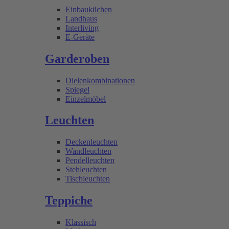
Einbauküchen
Landhaus
Interliving
E-Geräte
Garderoben
Dielenkombinationen
Spiegel
Einzelmöbel
Leuchten
Deckenleuchten
Wandleuchten
Pendelleuchten
Stehleuchten
Tischleuchten
Teppiche
Klassisch