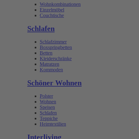
Wohnkombinationen
Einzelmöbel
Couchtische
Schlafen
Schlafzimmer
Boxspringbetten
Betten
Kleiderschränke
Matratzen
Kommoden
Schöner Wohnen
Polster
Wohnen
Speisen
Schlafen
Teppiche
Heimtextilien
Interliving