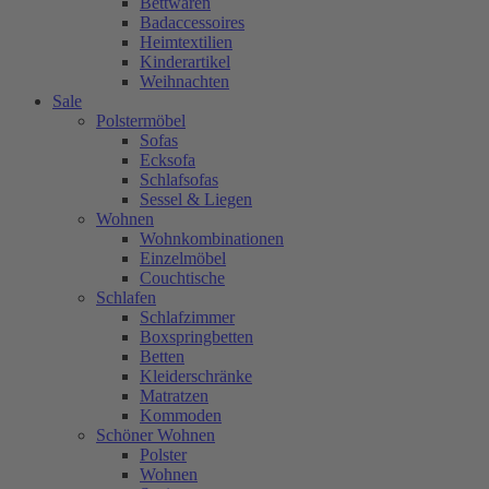
Bettwaren
Badaccessoires
Heimtextilien
Kinderartikel
Weihnachten
Sale
Polstermöbel
Sofas
Ecksofa
Schlafsofas
Sessel & Liegen
Wohnen
Wohnkombinationen
Einzelmöbel
Couchtische
Schlafen
Schlafzimmer
Boxspringbetten
Betten
Kleiderschränke
Matratzen
Kommoden
Schöner Wohnen
Polster
Wohnen