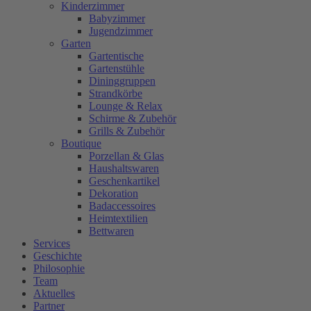
Kinderzimmer
Babyzimmer
Jugendzimmer
Garten
Gartentische
Gartenstühle
Dininggruppen
Strandkörbe
Lounge & Relax
Schirme & Zubehör
Grills & Zubehör
Boutique
Porzellan & Glas
Haushaltswaren
Geschenkartikel
Dekoration
Badaccessoires
Heimtextilien
Bettwaren
Services
Geschichte
Philosophie
Team
Aktuelles
Partner