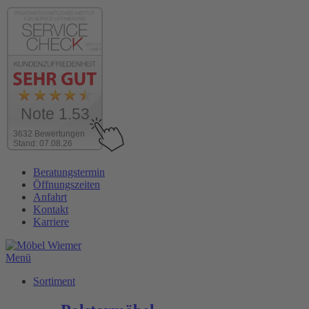
Note 1.53
3632 Bewertungen
Stand: 07.08.26
Zum
Beratungstermin
Inhalt
Öffnungszeiten
wechseln
Anfahrt
Kontakt
Karriere
Menü
Sortiment