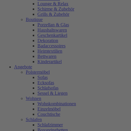
Lounge & Relax
Schirme & Zubehör
Grills & Zubehör
Boutique
Porzellan & Glas
Haushaltswaren
Geschenkartikel
Dekoration
Badaccessoires
Heimtextilien
Bettwaren
Kinderartikel
Angebote
Polstermöbel
Sofas
Ecksofas
Schlafsofas
Sessel & Liegen
Wohnen
Wohnkombinationen
Einzelmöbel
Couchtische
Schlafen
Schlafzimmer
Boxspringbetten