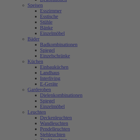
Speisen
Esszimmer
Esstische
Stühle
Bänke
Einzelmöbel
Bäder
Badkombinationen
Spiegel
Einzelschränke
Küchen
Einbauküchen
Landhaus
Interliving
E-Geräte
Garderoben
Dielenkombinationen
Spiegel
Einzelmöbel
Leuchten
Deckenleuchten
Wandleuchten
Pendelleuchten
Stehleuchten