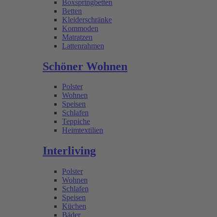
Boxspringbetten
Betten
Kleiderschränke
Kommoden
Matratzen
Lattenrahmen
Schöner Wohnen
Polster
Wohnen
Speisen
Schlafen
Teppiche
Heimtextilien
Interliving
Polster
Wohnen
Schlafen
Speisen
Küchen
Bäder