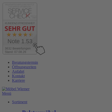
Note 1.53
3632 Bewertungen
Stand: 07.08.26
Zum
Beratungstermin
Inhalt
Öffnungszeiten
wechseln
Anfahrt
Kontakt
Karriere
Menü
Sortiment