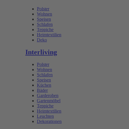
Polster
Wohnen
Speisen
Schlafen
Teppiche
Heimtextilien
Deko
Interliving
Polster
Wohnen
Schlafen
Speisen
Küchen
Bäder
Garderoben
Gartenmöbel
Teppiche
Heimtextilien
Leuchten
Dekorationen