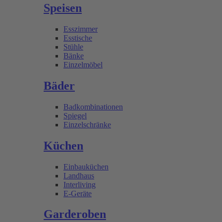
Speisen
Esszimmer
Esstische
Stühle
Bänke
Einzelmöbel
Bäder
Badkombinationen
Spiegel
Einzelschränke
Küchen
Einbauküchen
Landhaus
Interliving
E-Geräte
Garderoben