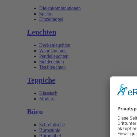
Dielenkombinationen
Spiegel
Einzelmöbel
Leuchten
Deckenleuchten
Wandleuchten
Pendelleuchten
Stehleuchten
Tischleuchten
Teppiche
Klassisch
Modern
Büro
Schreibtische
Bürostühle
Büromöbel