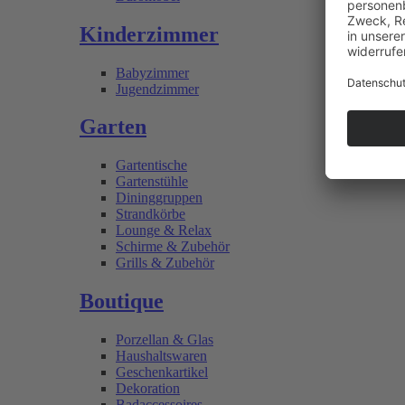
Kinderzimmer
Babyzimmer
Jugendzimmer
Garten
Gartentische
Gartenstühle
Dininggruppen
Strandkörbe
Lounge & Relax
Schirme & Zubehör
Grills & Zubehör
Boutique
Porzellan & Glas
Haushaltswaren
Geschenkartikel
Dekoration
Badaccessoires