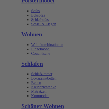
Polstermöbel
Sofas
Ecksofas
Schlafsofas
Sessel & Liegen
Wohnen
Wohnkombinationen
Einzelmöbel
Couchtische
Schlafen
Schlafzimmer
Boxspringbetten
Betten
Kleiderschränke
Matratzen
Kommoden
Schöner Wohnen