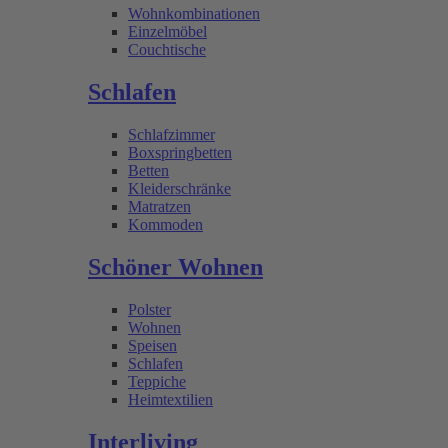
Wohnkombinationen
Einzelmöbel
Couchtische
Schlafen
Schlafzimmer
Boxspringbetten
Betten
Kleiderschränke
Matratzen
Kommoden
Schöner Wohnen
Polster
Wohnen
Speisen
Schlafen
Teppiche
Heimtextilien
Interliving