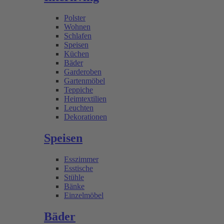
Polster
Wohnen
Schlafen
Speisen
Küchen
Bäder
Garderoben
Gartenmöbel
Teppiche
Heimtextilien
Leuchten
Dekorationen
Speisen
Esszimmer
Esstische
Stühle
Bänke
Einzelmöbel
Bäder