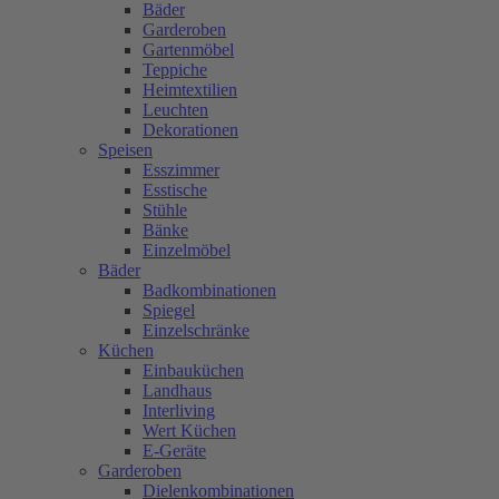
Bäder
Garderoben
Gartenmöbel
Teppiche
Heimtextilien
Leuchten
Dekorationen
Speisen
Esszimmer
Esstische
Stühle
Bänke
Einzelmöbel
Bäder
Badkombinationen
Spiegel
Einzelschränke
Küchen
Einbauküchen
Landhaus
Interliving
Wert Küchen
E-Geräte
Garderoben
Dielenkombinationen