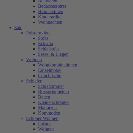
Bettwaren
Badaccessoires
Heimtextilien
Kinderartikel
Weihnachten
Sale
Polstermöbel
Sofas
Ecksofa
Schlafsofas
Sessel & Liegen
Wohnen
Wohnkombinationen
Einzelmöbel
Couchtische
Schlafen
Schlafzimmer
Boxspringbetten
Betten
Kleiderschränke
Matratzen
Kommoden
Schöner Wohnen
Polster
Wohnen