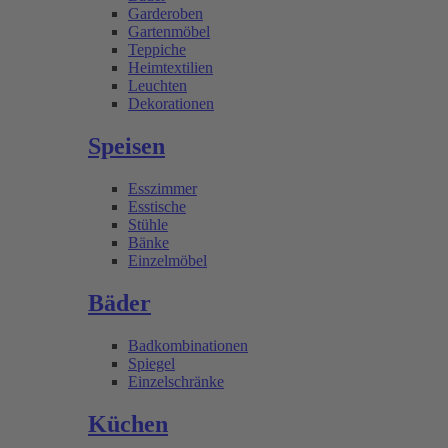
Garderoben
Gartenmöbel
Teppiche
Heimtextilien
Leuchten
Dekorationen
Speisen
Esszimmer
Esstische
Stühle
Bänke
Einzelmöbel
Bäder
Badkombinationen
Spiegel
Einzelschränke
Küchen