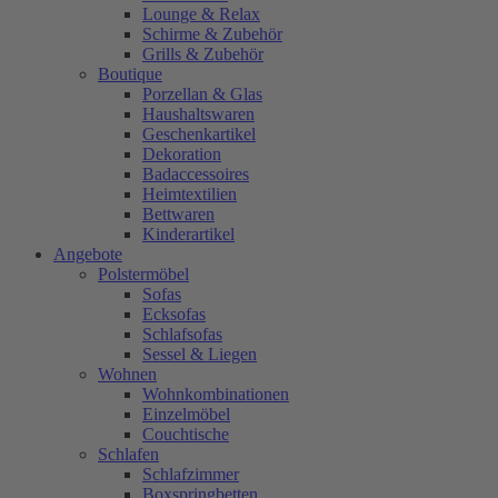
Lounge & Relax
Schirme & Zubehör
Grills & Zubehör
Boutique
Porzellan & Glas
Haushaltswaren
Geschenkartikel
Dekoration
Badaccessoires
Heimtextilien
Bettwaren
Kinderartikel
Angebote
Polstermöbel
Sofas
Ecksofas
Schlafsofas
Sessel & Liegen
Wohnen
Wohnkombinationen
Einzelmöbel
Couchtische
Schlafen
Schlafzimmer
Boxspringbetten