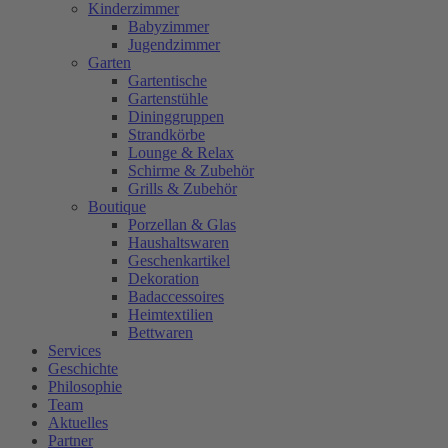
Kinderzimmer
Babyzimmer
Jugendzimmer
Garten
Gartentische
Gartenstühle
Dininggruppen
Strandkörbe
Lounge & Relax
Schirme & Zubehör
Grills & Zubehör
Boutique
Porzellan & Glas
Haushaltswaren
Geschenkartikel
Dekoration
Badaccessoires
Heimtextilien
Bettwaren
Services
Geschichte
Philosophie
Team
Aktuelles
Partner