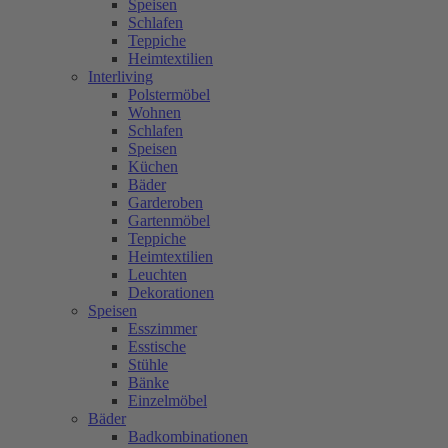
Speisen
Schlafen
Teppiche
Heimtextilien
Interliving
Polstermöbel
Wohnen
Schlafen
Speisen
Küchen
Bäder
Garderoben
Gartenmöbel
Teppiche
Heimtextilien
Leuchten
Dekorationen
Speisen
Esszimmer
Esstische
Stühle
Bänke
Einzelmöbel
Bäder
Badkombinationen