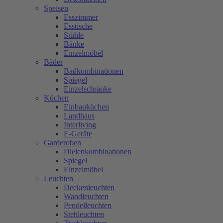
Speisen
Esszimmer
Esstische
Stühle
Bänke
Einzelmöbel
Bäder
Badkombinationen
Spiegel
Einzelschränke
Küchen
Einbauküchen
Landhaus
Interliving
E-Geräte
Garderoben
Dielenkombinationen
Spiegel
Einzelmöbel
Leuchten
Deckenleuchten
Wandleuchten
Pendelleuchten
Stehleuchten