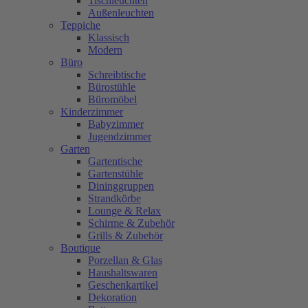
Tischleuchten
Außenleuchten
Teppiche
Klassisch
Modern
Büro
Schreibtische
Bürostühle
Büromöbel
Kinderzimmer
Babyzimmer
Jugendzimmer
Garten
Gartentische
Gartenstühle
Dininggruppen
Strandkörbe
Lounge & Relax
Schirme & Zubehör
Grills & Zubehör
Boutique
Porzellan & Glas
Haushaltswaren
Geschenkartikel
Dekoration