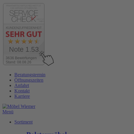
Note 1.53
3636 Bewertungen
Stand: 08.08.26
Zum
Beratungstermin
Inhalt
Öffnungszeiten
wechseln
Anfahrt
Kontakt
Karriere
Menü
Sortiment