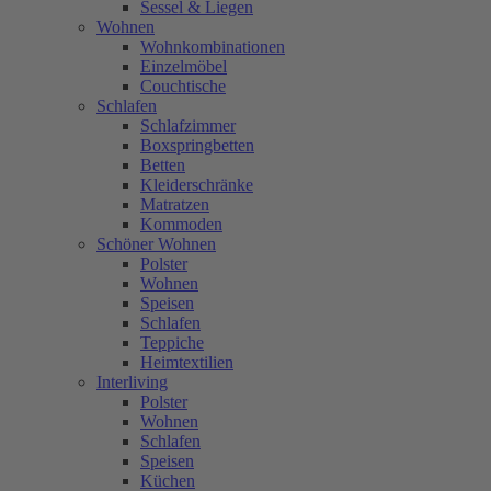
Sessel & Liegen
Wohnen
Wohnkombinationen
Einzelmöbel
Couchtische
Schlafen
Schlafzimmer
Boxspringbetten
Betten
Kleiderschränke
Matratzen
Kommoden
Schöner Wohnen
Polster
Wohnen
Speisen
Schlafen
Teppiche
Heimtextilien
Interliving
Polster
Wohnen
Schlafen
Speisen
Küchen