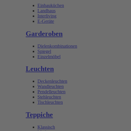
Einbauküchen
Landhaus
Interliving
E-Geräte
Garderoben
Dielenkombinationen
Spiegel
Einzelmöbel
Leuchten
Deckenleuchten
Wandleuchten
Pendelleuchten
Stehleuchten
Tischleuchten
Teppiche
Klassisch