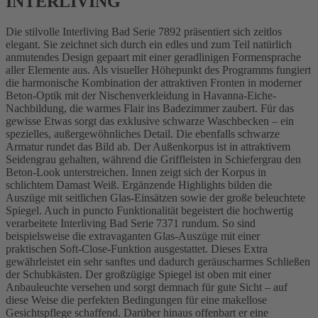
INTERLIVING
Die stilvolle Interliving Bad Serie 7892 präsentiert sich zeitlos
elegant. Sie zeichnet sich durch ein edles und zum Teil natürlich
anmutendes Design gepaart mit einer geradlinigen Formensprache
aller Elemente aus. Als visueller Höhepunkt des Programms fungiert
die harmonische Kombination der attraktiven Fronten in moderner
Beton-Optik mit der Nischenverkleidung in Havanna-Eiche-
Nachbildung, die warmes Flair ins Badezimmer zaubert. Für das
gewisse Etwas sorgt das exklusive schwarze Waschbecken – ein
spezielles, außergewöhnliches Detail. Die ebenfalls schwarze
Armatur rundet das Bild ab. Der Außenkorpus ist in attraktivem
Seidengrau gehalten, während die Griffleisten in Schiefergrau den
Beton-Look unterstreichen. Innen zeigt sich der Korpus in
schlichtem Damast Weiß. Ergänzende Highlights bilden die
Auszüge mit seitlichen Glas-Einsätzen sowie der große beleuchtete
Spiegel. Auch in puncto Funktionalität begeistert die hochwertig
verarbeitete Interliving Bad Serie 7371 rundum. So sind
beispielsweise die extravaganten Glas-Auszüge mit einer
praktischen Soft-Close-Funktion ausgestattet. Dieses Extra
gewährleistet ein sehr sanftes und dadurch geräuscharmes Schließen
der Schubkästen. Der großzügige Spiegel ist oben mit einer
Anbauleuchte versehen und sorgt demnach für gute Sicht – auf
diese Weise die perfekten Bedingungen für eine makellose
Gesichtspflege schaffend. Darüber hinaus offenbart er eine