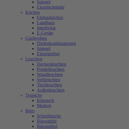
Spiegel
Einzelschränke
Küchen
Einbauküchen
Landhaus
Interliving
E-Geräte
Garderoben
Dielenkombinationen
Spiegel
Einzelmöbel
Leuchten
Deckenleuchten
Pendelleuchten
Wandleuchten
Stehleuchten
Tischleuchten
Außenleuchten
Teppiche
Klassisch
Modern
Büro
Schreibtische
Bürostühle
Büromöbel