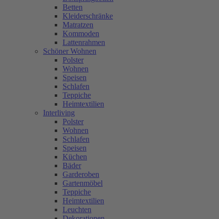
Betten
Kleiderschränke
Matratzen
Kommoden
Lattenrahmen
Schöner Wohnen
Polster
Wohnen
Speisen
Schlafen
Teppiche
Heimtextilien
Interliving
Polster
Wohnen
Schlafen
Speisen
Küchen
Bäder
Garderoben
Gartenmöbel
Teppiche
Heimtextilien
Leuchten
Dekorationen