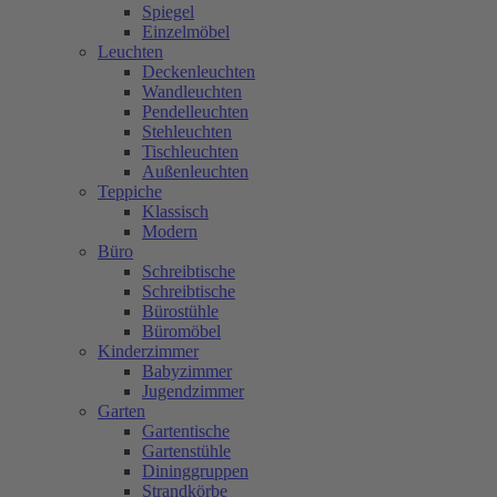
Spiegel
Einzelmöbel
Leuchten
Deckenleuchten
Wandleuchten
Pendelleuchten
Stehleuchten
Tischleuchten
Außenleuchten
Teppiche
Klassisch
Modern
Büro
Schreibtische
Schreibtische
Bürostühle
Büromöbel
Kinderzimmer
Babyzimmer
Jugendzimmer
Garten
Gartentische
Gartenstühle
Dininggruppen
Strandkörbe