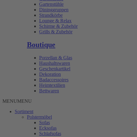
Gartenstühle
Dininggruppen
Strandkörbe
Lounge & Relax
Schirme & Zubehör
Grills & Zubehör
Boutique
Porzellan & Glas
Haushaltswaren
Geschenkartikel
Dekoration
Badaccessoires
Heimtextilien
Bettwaren
MENU
MENU
Sortiment
Polstermöbel
Sofas
Ecksofas
Schlafsofas