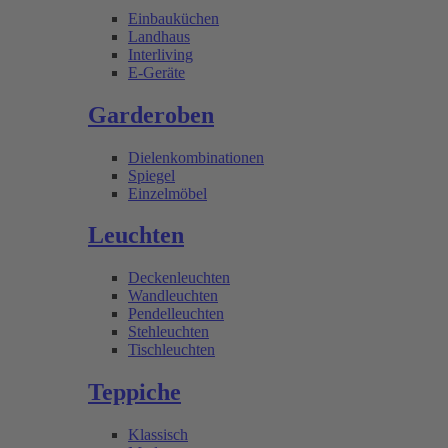
Einbauküchen
Landhaus
Interliving
E-Geräte
Garderoben
Dielenkombinationen
Spiegel
Einzelmöbel
Leuchten
Deckenleuchten
Wandleuchten
Pendelleuchten
Stehleuchten
Tischleuchten
Teppiche
Klassisch