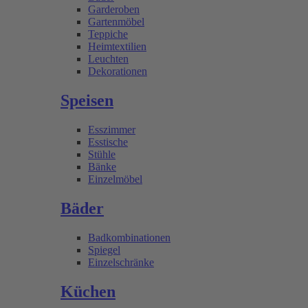
Garderoben
Gartenmöbel
Teppiche
Heimtextilien
Leuchten
Dekorationen
Speisen
Esszimmer
Esstische
Stühle
Bänke
Einzelmöbel
Bäder
Badkombinationen
Spiegel
Einzelschränke
Küchen