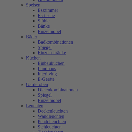
Speisen
Esszimmer
Esstische
Stühle
Bänke
Einzelmöbel
Bäder
Badkombinationen
Spiegel
Einzelschränke
Küchen
Einbauküchen
Landhaus
Interliving
E-Geräte
Garderoben
Dielenkombinationen
Spiegel
Einzelmöbel
Leuchten
Deckenleuchten
Wandleuchten
Pendelleuchten
Stehleuchten