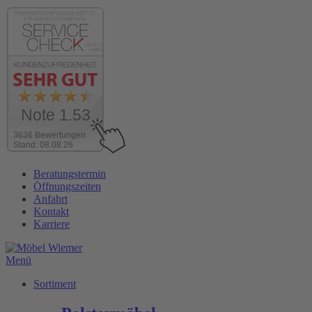
Note 1.53
3636 Bewertungen
Stand: 08.08.26
Zum
Beratungstermin
Inhalt
Öffnungszeiten
wechseln
Anfahrt
Kontakt
Karriere
Menü
Sortiment