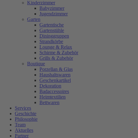
Kinderzimmer
Babyzimmer
Jugendzimmer
Garten
Gartentische
Gartenstühle
Dininggruppen
Strandkörbe
Lounge & Relax
Schirme & Zubehör
Grills & Zubehör
Boutique
Porzellan & Glas
Haushaltswaren
Geschenkartikel
Dekoration
Badaccessoires
Heimtextilien
Bettwaren
Services
Geschichte
Philosophie
Team
Aktuelles
Partner