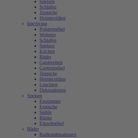
Speisen
Schlafen
Teppiche
Heimtextilien
Interliving
Polstermöbel
Wohnen
Schlafen
Speisen
Küchen
Bäder
Garderoben
Gartenmöbel
Teppiche
Heimtextilien
Leuchten
Dekorationen
Speisen
Esszimmer
Esstische
Stühle
Bänke
Einzelmöbel
Bäder
Badkombinationen