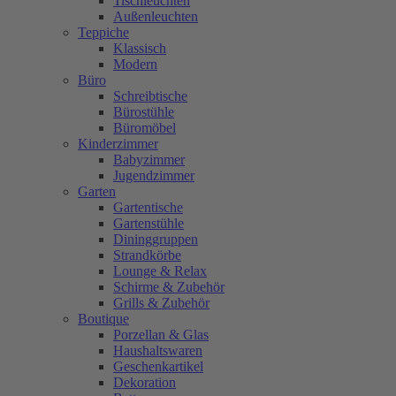
Tischleuchten
Außenleuchten
Teppiche
Klassisch
Modern
Büro
Schreibtische
Bürostühle
Büromöbel
Kinderzimmer
Babyzimmer
Jugendzimmer
Garten
Gartentische
Gartenstühle
Dininggruppen
Strandkörbe
Lounge & Relax
Schirme & Zubehör
Grills & Zubehör
Boutique
Porzellan & Glas
Haushaltswaren
Geschenkartikel
Dekoration