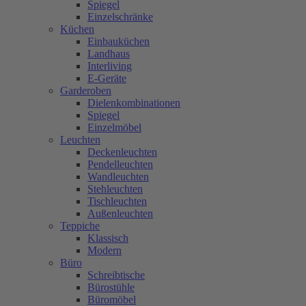
Spiegel
Einzelschränke
Küchen
Einbauküchen
Landhaus
Interliving
E-Geräte
Garderoben
Dielenkombinationen
Spiegel
Einzelmöbel
Leuchten
Deckenleuchten
Pendelleuchten
Wandleuchten
Stehleuchten
Tischleuchten
Außenleuchten
Teppiche
Klassisch
Modern
Büro
Schreibtische
Bürostühle
Büromöbel