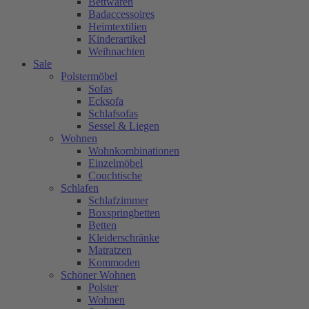
Bettwaren
Badaccessoires
Heimtextilien
Kinderartikel
Weihnachten
Sale
Polstermöbel
Sofas
Ecksofa
Schlafsofas
Sessel & Liegen
Wohnen
Wohnkombinationen
Einzelmöbel
Couchtische
Schlafen
Schlafzimmer
Boxspringbetten
Betten
Kleiderschränke
Matratzen
Kommoden
Schöner Wohnen
Polster
Wohnen