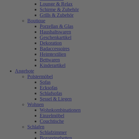
Lounge & Relax
Schirme & Zubehör
Grills & Zubehör
Boutique
Porzellan & Glas
Haushaltswaren
Geschenkartikel
Dekoration
Badaccessoires
Heimtextilien
Bettwaren
Kinderartikel
Angebote
Polstermöbel
Sofas
Ecksofas
Schlafsofas
Sessel & Liegen
Wohnen
Wohnkombinationen
Einzelmöbel
Couchtische
Schlafen
Schlafzimmer
Boxspringbetten