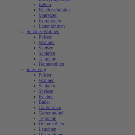
Betten
Kleiderschränke
Matratzen
Kommoden
Lattenrahmen
Schöner Wohnen
Polster
Wohnen
Speisen
Schlafen
Teppiche
Heimtextilien
Interliving
Polster
Wohnen
Schlafen
Speisen
Küchen
Bäder
Garderoben
Gartenmöbel
Teppiche
Heimtextilien
Leuchten
Dekorationen