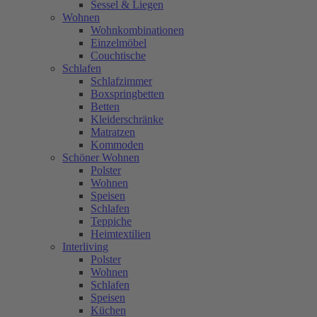
Sessel & Liegen
Wohnen
Wohnkombinationen
Einzelmöbel
Couchtische
Schlafen
Schlafzimmer
Boxspringbetten
Betten
Kleiderschränke
Matratzen
Kommoden
Schöner Wohnen
Polster
Wohnen
Speisen
Schlafen
Teppiche
Heimtextilien
Interliving
Polster
Wohnen
Schlafen
Speisen
Küchen