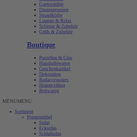
Gartenstühle
Dininggruppen
Strandkörbe
Lounge & Relax
Schirme & Zubehör
Grills & Zubehör
Boutique
Porzellan & Glas
Haushaltswaren
Geschenkartikel
Dekoration
Badaccessoires
Heimtextilien
Bettwaren
MENU
MENU
Sortiment
Polstermöbel
Sofas
Ecksofas
Schlafsofas