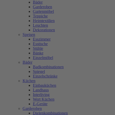
Bäder
Garderoben
Gartenmöbel
Teppiche
Heimtextilien
Leuchten
Dekorationen
Speisen
Esszimmer
Esstische
Stühle
Bänke
Einzelmöbel
Bäder
Badkombinationen
Spiegel
Einzelschränke
Küchen
Einbauküchen
Landhaus
Interliving
Wert Küchen
E-Geräte
Garderoben
Dielenkombinationen