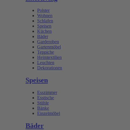
Polster
Wohnen
Schlafen
Speisen
Küchen
Bäder
Garderoben
Gartenmöbel
Teppiche
Heimtextilien
Leuchten
Dekorationen
Speisen
Esszimmer
Esstische
Stühle
Bänke
Einzelmöbel
Bäder