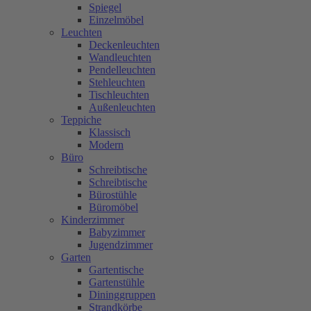
Spiegel
Einzelmöbel
Leuchten
Deckenleuchten
Wandleuchten
Pendelleuchten
Stehleuchten
Tischleuchten
Außenleuchten
Teppiche
Klassisch
Modern
Büro
Schreibtische
Schreibtische
Bürostühle
Büromöbel
Kinderzimmer
Babyzimmer
Jugendzimmer
Garten
Gartentische
Gartenstühle
Dininggruppen
Strandkörbe