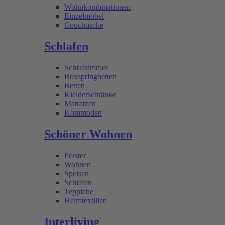
Wohnkombinationen
Einzelmöbel
Couchtische
Schlafen
Schlafzimmer
Boxspringbetten
Betten
Kleiderschränke
Matratzen
Kommoden
Schöner Wohnen
Polster
Wohnen
Speisen
Schlafen
Teppiche
Heimtextilien
Interliving