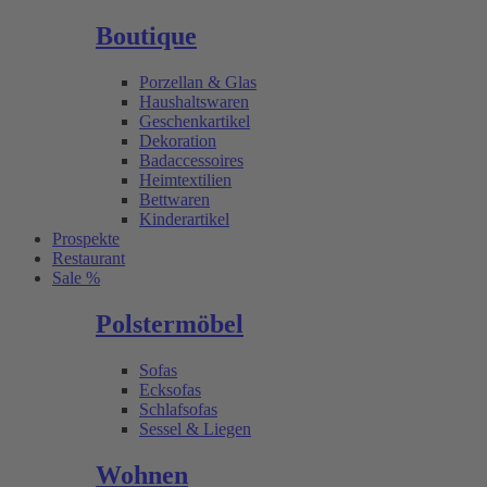
Boutique
Porzellan & Glas
Haushaltswaren
Geschenkartikel
Dekoration
Badaccessoires
Heimtextilien
Bettwaren
Kinderartikel
Prospekte
Restaurant
Sale %
Polstermöbel
Sofas
Ecksofas
Schlafsofas
Sessel & Liegen
Wohnen