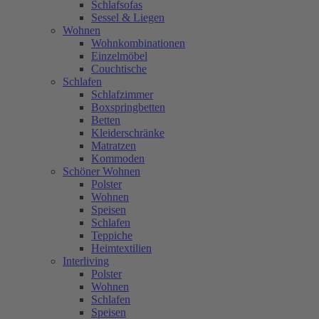
Schlafsofas
Sessel & Liegen
Wohnen
Wohnkombinationen
Einzelmöbel
Couchtische
Schlafen
Schlafzimmer
Boxspringbetten
Betten
Kleiderschränke
Matratzen
Kommoden
Schöner Wohnen
Polster
Wohnen
Speisen
Schlafen
Teppiche
Heimtextilien
Interliving
Polster
Wohnen
Schlafen
Speisen