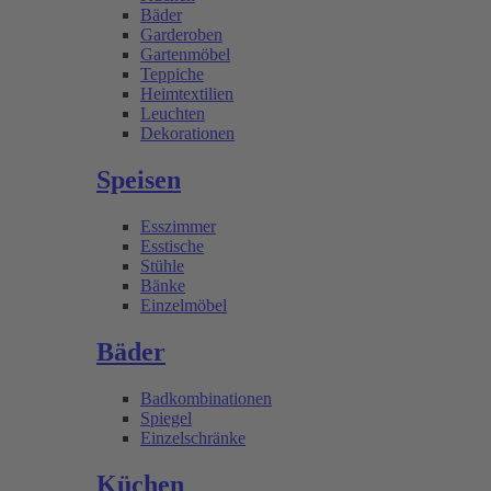
Bäder
Garderoben
Gartenmöbel
Teppiche
Heimtextilien
Leuchten
Dekorationen
Speisen
Esszimmer
Esstische
Stühle
Bänke
Einzelmöbel
Bäder
Badkombinationen
Spiegel
Einzelschränke
Küchen