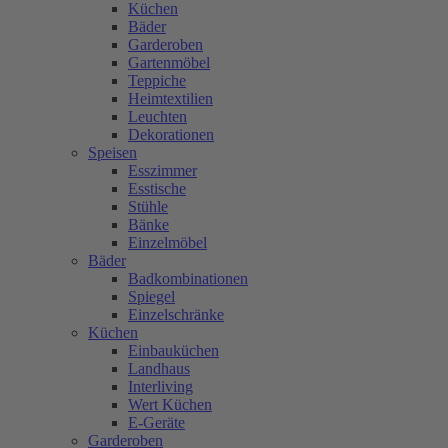
Küchen
Bäder
Garderoben
Gartenmöbel
Teppiche
Heimtextilien
Leuchten
Dekorationen
Speisen
Esszimmer
Esstische
Stühle
Bänke
Einzelmöbel
Bäder
Badkombinationen
Spiegel
Einzelschränke
Küchen
Einbauküchen
Landhaus
Interliving
Wert Küchen
E-Geräte
Garderoben