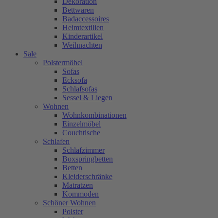
Dekoration
Bettwaren
Badaccessoires
Heimtextilien
Kinderartikel
Weihnachten
Sale
Polstermöbel
Sofas
Ecksofa
Schlafsofas
Sessel & Liegen
Wohnen
Wohnkombinationen
Einzelmöbel
Couchtische
Schlafen
Schlafzimmer
Boxspringbetten
Betten
Kleiderschränke
Matratzen
Kommoden
Schöner Wohnen
Polster