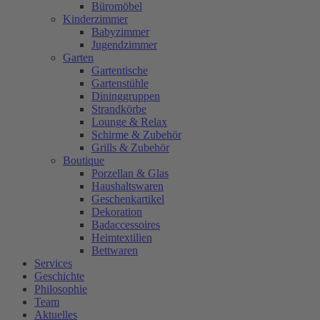
Büromöbel
Kinderzimmer
Babyzimmer
Jugendzimmer
Garten
Gartentische
Gartenstühle
Dininggruppen
Strandkörbe
Lounge & Relax
Schirme & Zubehör
Grills & Zubehör
Boutique
Porzellan & Glas
Haushaltswaren
Geschenkartikel
Dekoration
Badaccessoires
Heimtextilien
Bettwaren
Services
Geschichte
Philosophie
Team
Aktuelles