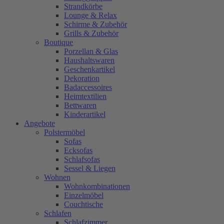
Strandkörbe
Lounge & Relax
Schirme & Zubehör
Grills & Zubehör
Boutique
Porzellan & Glas
Haushaltswaren
Geschenkartikel
Dekoration
Badaccessoires
Heimtextilien
Bettwaren
Kinderartikel
Angebote
Polstermöbel
Sofas
Ecksofas
Schlafsofas
Sessel & Liegen
Wohnen
Wohnkombinationen
Einzelmöbel
Couchtische
Schlafen
Schlafzimmer