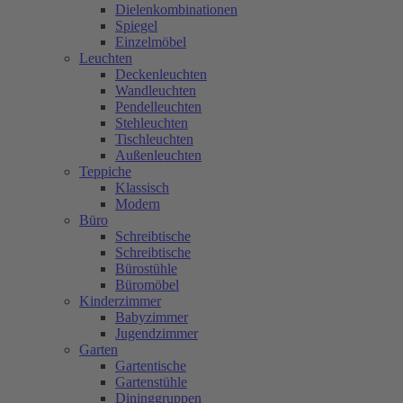
Dielenkombinationen
Spiegel
Einzelmöbel
Leuchten
Deckenleuchten
Wandleuchten
Pendelleuchten
Stehleuchten
Tischleuchten
Außenleuchten
Teppiche
Klassisch
Modern
Büro
Schreibtische
Schreibtische
Bürostühle
Büromöbel
Kinderzimmer
Babyzimmer
Jugendzimmer
Garten
Gartentische
Gartenstühle
Dininggruppen