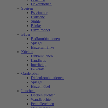
Dekorationen
Speisen
Esszimmer
Esstische
Stühle
Bänke
Einzelmöbel
Bäder
Badkombinationen
Spiegel
Einzelschränke
Küchen
Einbauküchen
Landhaus
Interliving
E-Geräte
Garderoben
Dielenkombinationen
Spiegel
Einzelmöbel
Leuchten
Deckenleuchten
Wandleuchten
Pendelleuchten