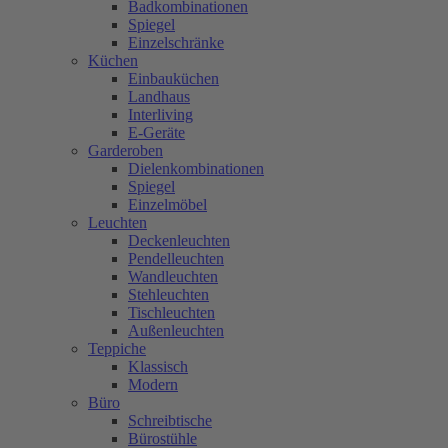
Badkombinationen
Spiegel
Einzelschränke
Küchen
Einbauküchen
Landhaus
Interliving
E-Geräte
Garderoben
Dielenkombinationen
Spiegel
Einzelmöbel
Leuchten
Deckenleuchten
Pendelleuchten
Wandleuchten
Stehleuchten
Tischleuchten
Außenleuchten
Teppiche
Klassisch
Modern
Büro
Schreibtische
Bürostühle