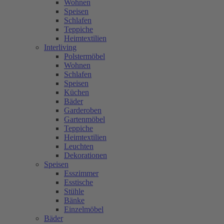
Wohnen
Speisen
Schlafen
Teppiche
Heimtextilien
Interliving
Polstermöbel
Wohnen
Schlafen
Speisen
Küchen
Bäder
Garderoben
Gartenmöbel
Teppiche
Heimtextilien
Leuchten
Dekorationen
Speisen
Esszimmer
Esstische
Stühle
Bänke
Einzelmöbel
Bäder