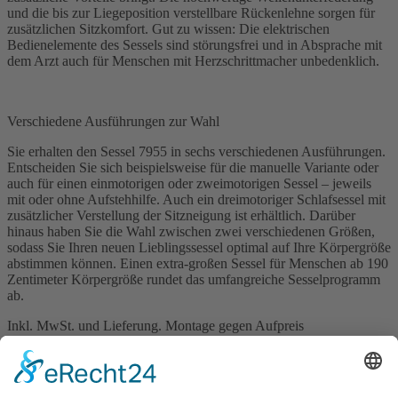
und die bis zur Liegeposition verstellbare Rückenlehne sorgen für
zusätzlichen Sitzkomfort. Gut zu wissen: Die elektrischen
Bedienelemente des Sessels sind störungsfrei und in Absprache mit
dem Arzt auch für Menschen mit Herzschrittmacher unbedenklich.
Verschiedene Ausführungen zur Wahl
Sie erhalten den Sessel 7955 in sechs verschiedenen Ausführungen.
Entscheiden Sie sich beispielsweise für die manuelle Variante oder
auch für einen einmotorigen oder zweimotorigen Sessel – jeweils
mit oder ohne Aufstehhilfe. Auch ein dreimotoriger Schlafsessel mit
zusätzlicher Verstellung der Sitzneigung ist erhältlich. Darüber
hinaus haben Sie die Wahl zwischen zwei verschiedenen Größen,
sodass Sie Ihren neuen Lieblingssessel optimal auf Ihre Körpergröße
abstimmen können. Einen extra-großen Sessel für Menschen ab 190
Zentimeter Körpergröße rundet das umfangreiche Sesselprogramm
ab.
Inkl. MwSt. und Lieferung. Montage gegen Aufpreis
Wir haben Ihr Interesse geweckt?
Dann rufen Sie uns ganz einfach unter 02921 9670-0 an oder