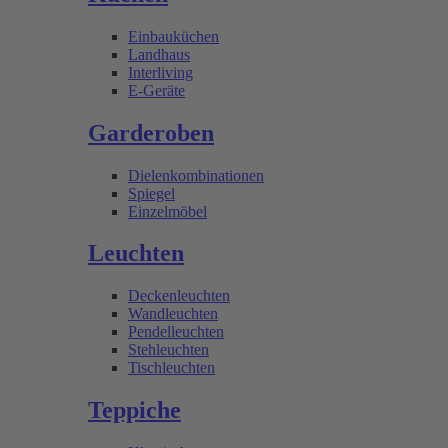
Einbauküchen
Landhaus
Interliving
E-Geräte
Garderoben
Dielenkombinationen
Spiegel
Einzelmöbel
Leuchten
Deckenleuchten
Wandleuchten
Pendelleuchten
Stehleuchten
Tischleuchten
Teppiche