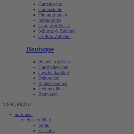
Gartentische
Gartenstühle
Dininggruppen
Strandkörbe
Lounge & Relax
Schirme & Zubehör
Grills & Zubehör
Boutique
Porzellan & Glas
Haushaltswaren
Geschenkartikel
Dekoration
Badaccessoires
Heimtextilien
Bettwaren
MENU
MENU
Sortiment
Polstermöbel
Sofas
Ecksofas