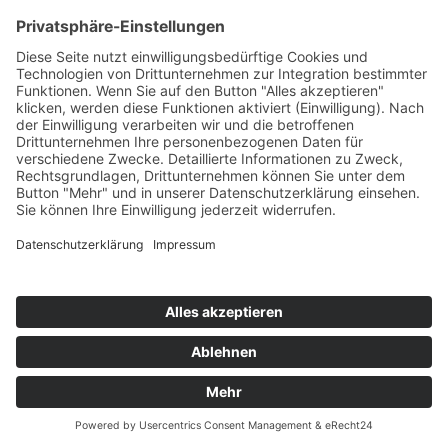
schreiben Sie uns eine E-Mail an
verkauf@moebel-wiemer.de
Individuelle Finanzierung
Auf Wunsch können Sie Ihre neuen Möbel auch ganz bequem in
Raten zahlen, Bonität vorausgesetzt. Vermittlung erfolgt
aussschließlich für den Kreditgeber TARGOBANK AG & Co.
KGaA, Harry-Epstein-Platz 5, 47051 Duisburg.
Kontaktieren Sie uns
Name
Vorname
E-Mail
Betreff
Nachricht
Datenschutzzustimmung