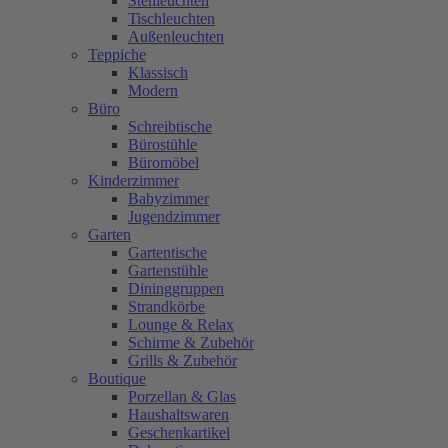
Stehleuchten
Tischleuchten
Außenleuchten
Teppiche
Klassisch
Modern
Büro
Schreibtische
Bürostühle
Büromöbel
Kinderzimmer
Babyzimmer
Jugendzimmer
Garten
Gartentische
Gartenstühle
Dininggruppen
Strandkörbe
Lounge & Relax
Schirme & Zubehör
Grills & Zubehör
Boutique
Porzellan & Glas
Haushaltswaren
Geschenkartikel