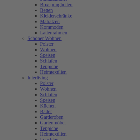
Boxspringbetten
Betten
Kleiderschränke
Matratzen
Kommoden
Lattenrahmen
Schöner Wohnen
Polster
Wohnen
Speisen
Schlafen
Teppiche
Heimtextilien
Interliving
Polster
Wohnen
Schlafen
Speisen
Küchen
Bäder
Garderoben
Gartenmöbel
Teppiche
Heimtextilien
Leuchten