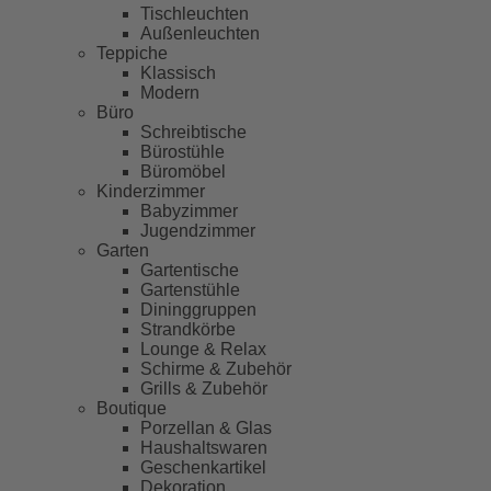
Tischleuchten
Außenleuchten
Teppiche
Klassisch
Modern
Büro
Schreibtische
Bürostühle
Büromöbel
Kinderzimmer
Babyzimmer
Jugendzimmer
Garten
Gartentische
Gartenstühle
Dininggruppen
Strandkörbe
Lounge & Relax
Schirme & Zubehör
Grills & Zubehör
Boutique
Porzellan & Glas
Haushaltswaren
Geschenkartikel
Dekoration