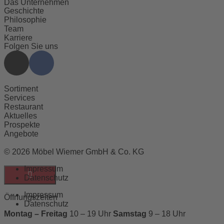
Das Unternehmen
Geschichte
Philosophie
Team
Karriere
Folgen Sie uns
Sortiment
Services
Restaurant
Aktuelles
Prospekte
Angebote
© 2026 Möbel Wiemer GmbH & Co. KG
Impressum
Datenschutz
Impressum
Öffnungszeiten
Datenschutz
Montag – Freitag
10 – 19 Uhr
Samstag
9 – 18 Uhr