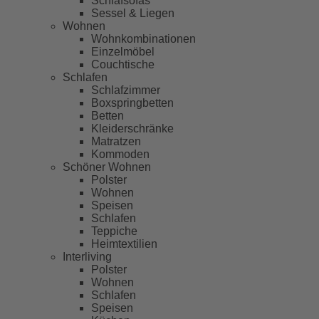
Schlafsofas
Sessel & Liegen
Wohnen
Wohnkombinationen
Einzelmöbel
Couchtische
Schlafen
Schlafzimmer
Boxspringbetten
Betten
Kleiderschränke
Matratzen
Kommoden
Schöner Wohnen
Polster
Wohnen
Speisen
Schlafen
Teppiche
Heimtextilien
Interliving
Polster
Wohnen
Schlafen
Speisen