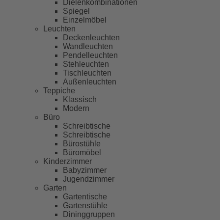
Dielenkombinationen
Spiegel
Einzelmöbel
Leuchten
Deckenleuchten
Wandleuchten
Pendelleuchten
Stehleuchten
Tischleuchten
Außenleuchten
Teppiche
Klassisch
Modern
Büro
Schreibtische
Schreibtische
Bürostühle
Büromöbel
Kinderzimmer
Babyzimmer
Jugendzimmer
Garten
Gartentische
Gartenstühle
Dininggruppen