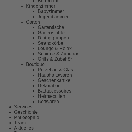
Büromöbel
Kinderzimmer
Babyzimmer
Jugendzimmer
Garten
Gartentische
Gartenstühle
Dininggruppen
Strandkörbe
Lounge & Relax
Schirme & Zubehör
Grills & Zubehör
Boutique
Porzellan & Glas
Haushaltswaren
Geschenkartikel
Dekoration
Badaccessoires
Heimtextilien
Bettwaren
Services
Geschichte
Philosophie
Team
Aktuelles