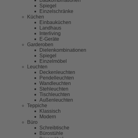
Badkombinationen
Spiegel
Einzelschränke
Küchen
Einbauküchen
Landhaus
Interliving
E-Geräte
Garderoben
Dielenkombinationen
Spiegel
Einzelmöbel
Leuchten
Deckenleuchten
Pendelleuchten
Wandleuchten
Stehleuchten
Tischleuchten
Außenleuchten
Teppiche
Klassisch
Modern
Büro
Schreibtische
Bürostühle