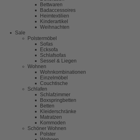
Bettwaren
Badaccessoires
Heimtextilien
Kinderartikel
Weihnachten
Sale
Polstermöbel
Sofas
Ecksofa
Schlafsofas
Sessel & Liegen
Wohnen
Wohnkombinationen
Einzelmöbel
Couchtische
Schlafen
Schlafzimmer
Boxspringbetten
Betten
Kleiderschränke
Matratzen
Kommoden
Schöner Wohnen
Polster
Wohnen