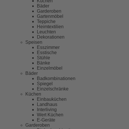
Küchen
Bäder
Garderoben
Gartenmöbel
Teppiche
Heimtextilien
Leuchten
Dekorationen
Speisen
Esszimmer
Esstische
Stühle
Bänke
Einzelmöbel
Bäder
Badkombinationen
Spiegel
Einzelschränke
Küchen
Einbauküchen
Landhaus
Interliving
Wert Küchen
E-Geräte
Garderoben