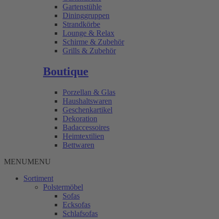
Gartenstühle
Dininggruppen
Strandkörbe
Lounge & Relax
Schirme & Zubehör
Grills & Zubehör
Boutique
Porzellan & Glas
Haushaltswaren
Geschenkartikel
Dekoration
Badaccessoires
Heimtextilien
Bettwaren
MENU
MENU
Sortiment
Polstermöbel
Sofas
Ecksofas
Schlafsofas