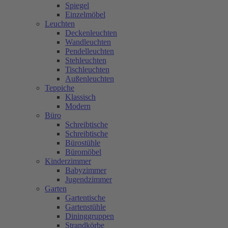
Spiegel
Einzelmöbel
Leuchten
Deckenleuchten
Wandleuchten
Pendelleuchten
Stehleuchten
Tischleuchten
Außenleuchten
Teppiche
Klassisch
Modern
Büro
Schreibtische
Schreibtische
Bürostühle
Büromöbel
Kinderzimmer
Babyzimmer
Jugendzimmer
Garten
Gartentische
Gartenstühle
Dininggruppen
Strandkörbe