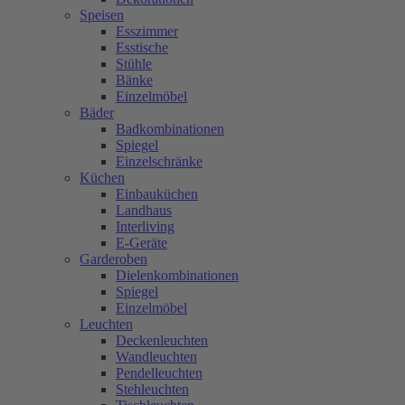
Speisen
Esszimmer
Esstische
Stühle
Bänke
Einzelmöbel
Bäder
Badkombinationen
Spiegel
Einzelschränke
Küchen
Einbauküchen
Landhaus
Interliving
E-Geräte
Garderoben
Dielenkombinationen
Spiegel
Einzelmöbel
Leuchten
Deckenleuchten
Wandleuchten
Pendelleuchten
Stehleuchten