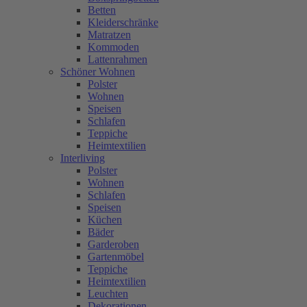
Betten
Kleiderschränke
Matratzen
Kommoden
Lattenrahmen
Schöner Wohnen
Polster
Wohnen
Speisen
Schlafen
Teppiche
Heimtextilien
Interliving
Polster
Wohnen
Schlafen
Speisen
Küchen
Bäder
Garderoben
Gartenmöbel
Teppiche
Heimtextilien
Leuchten
Dekorationen