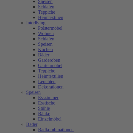
Speisen
Schlafen
Teppiche
Heimtextilien
Interliving
Polstermöbel
Wohnen
Schlafen
Speisen
Küchen
Bäder
Garderoben
Gartenmöbel
Teppiche
Heimtextilien
Leuchten
Dekorationen
Speisen
Esszimmer
Esstische
Stühle
Bänke
Einzelmöbel
Bäder
Badkombinationen