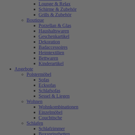
Lounge & Relax
Schirme & Zubehör
Grills & Zubehör
Boutique
Porzellan & Glas
Haushaltswaren
Geschenkartikel
Dekoration
Badaccessoires
Heimtextilien
Bettwaren
Kinderartikel
Angebote
Polstermöbel
Sofas
Ecksofas
Schlafsofas
Sessel & Liegen
Wohnen
Wohnkombinationen
Einzelmöbel
Couchtische
Schlafen
Schlafzimmer
Boxspringbetten