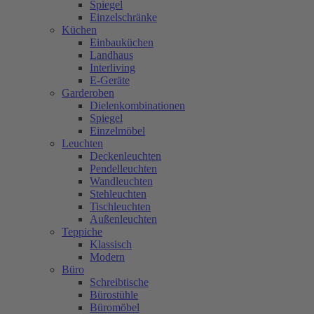
Spiegel
Einzelschränke
Küchen
Einbauküchen
Landhaus
Interliving
E-Geräte
Garderoben
Dielenkombinationen
Spiegel
Einzelmöbel
Leuchten
Deckenleuchten
Pendelleuchten
Wandleuchten
Stehleuchten
Tischleuchten
Außenleuchten
Teppiche
Klassisch
Modern
Büro
Schreibtische
Bürostühle
Büromöbel