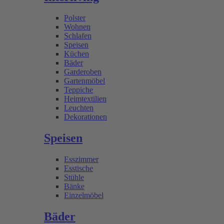
Polster
Wohnen
Schlafen
Speisen
Küchen
Bäder
Garderoben
Gartenmöbel
Teppiche
Heimtextilien
Leuchten
Dekorationen
Speisen
Esszimmer
Esstische
Stühle
Bänke
Einzelmöbel
Bäder