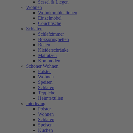
Sessel & Liegen
Wohnen
Wohnkombinationen
Einzelmöbel
Couchtische
Schlafen
Schlafzimmer
Boxspringbetten
Betten
Kleiderschränke
Matratzen
Kommoden
Schöner Wohnen
Polster
Wohnen
Speisen
Schlafen
Teppiche
Heimtextilien
Interliving
Polster
Wohnen
Schlafen
Speisen
Küchen