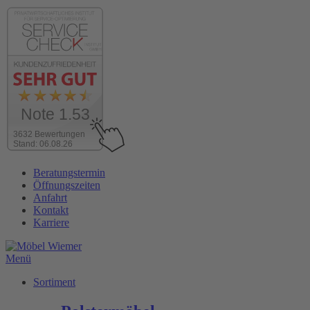
Note 1.53
3632 Bewertungen
Stand: 06.08.26
Zum
Beratungstermin
Inhalt
Öffnungszeiten
wechseln
Anfahrt
Kontakt
Karriere
Menü
Sortiment