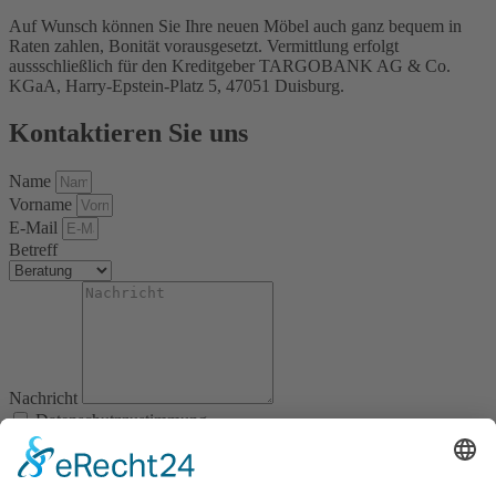
Auf Wunsch können Sie Ihre neuen Möbel auch ganz bequem in
Raten zahlen, Bonität vorausgesetzt. Vermittlung erfolgt
aussschließlich für den Kreditgeber TARGOBANK AG & Co.
KGaA, Harry-Epstein-Platz 5, 47051 Duisburg.
Kontaktieren Sie uns
Name
Vorname
E-Mail
Betreff
Nachricht
Datenschutzzustimmung
Abschicken