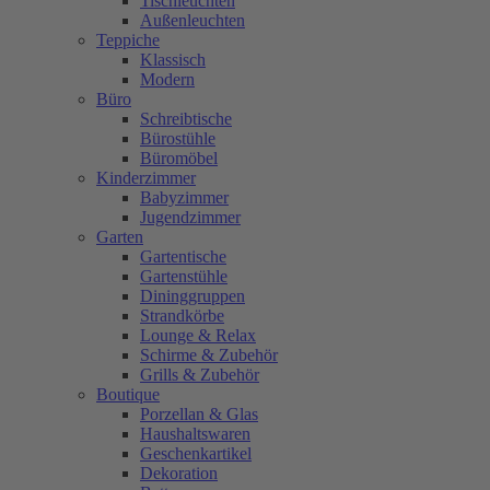
Tischleuchten
Außenleuchten
Teppiche
Klassisch
Modern
Büro
Schreibtische
Bürostühle
Büromöbel
Kinderzimmer
Babyzimmer
Jugendzimmer
Garten
Gartentische
Gartenstühle
Dininggruppen
Strandkörbe
Lounge & Relax
Schirme & Zubehör
Grills & Zubehör
Boutique
Porzellan & Glas
Haushaltswaren
Geschenkartikel
Dekoration