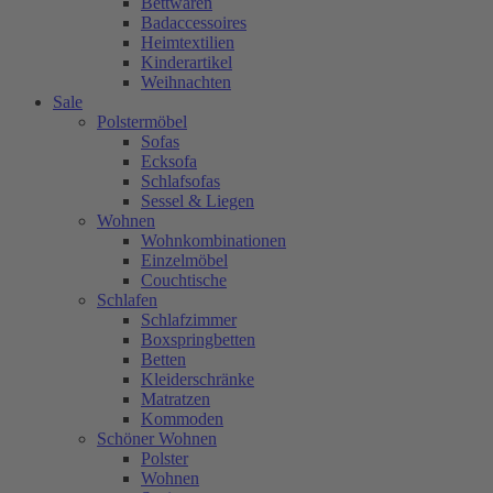
Bettwaren
Badaccessoires
Heimtextilien
Kinderartikel
Weihnachten
Sale
Polstermöbel
Sofas
Ecksofa
Schlafsofas
Sessel & Liegen
Wohnen
Wohnkombinationen
Einzelmöbel
Couchtische
Schlafen
Schlafzimmer
Boxspringbetten
Betten
Kleiderschränke
Matratzen
Kommoden
Schöner Wohnen
Polster
Wohnen