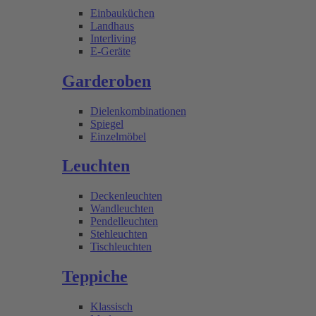
Einbauküchen
Landhaus
Interliving
E-Geräte
Garderoben
Dielenkombinationen
Spiegel
Einzelmöbel
Leuchten
Deckenleuchten
Wandleuchten
Pendelleuchten
Stehleuchten
Tischleuchten
Teppiche
Klassisch