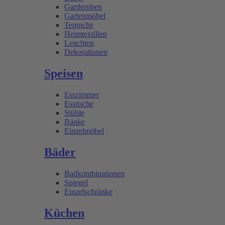
Garderoben
Gartenmöbel
Teppiche
Heimtextilien
Leuchten
Dekorationen
Speisen
Esszimmer
Esstische
Stühle
Bänke
Einzelmöbel
Bäder
Badkombinationen
Spiegel
Einzelschränke
Küchen