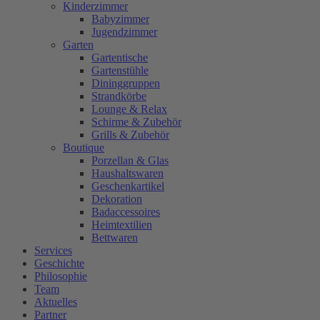
Kinderzimmer
Babyzimmer
Jugendzimmer
Garten
Gartentische
Gartenstühle
Dininggruppen
Strandkörbe
Lounge & Relax
Schirme & Zubehör
Grills & Zubehör
Boutique
Porzellan & Glas
Haushaltswaren
Geschenkartikel
Dekoration
Badaccessoires
Heimtextilien
Bettwaren
Services
Geschichte
Philosophie
Team
Aktuelles
Partner