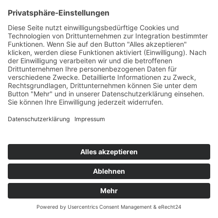
Kontakt
Möbel Wiemer GmbH & Co. KG
Martin-Opitz-Straße 2
59494 Soest
Telefon:
02921 9670-0
Telefax:
02921 77011
E-Mail:
info@moebel-wiemer.de
Öffnungszeiten
Montag – Freitag 10 – 19 Uhr
Samstag 9 – 18 Uhr
Das Unternehmen