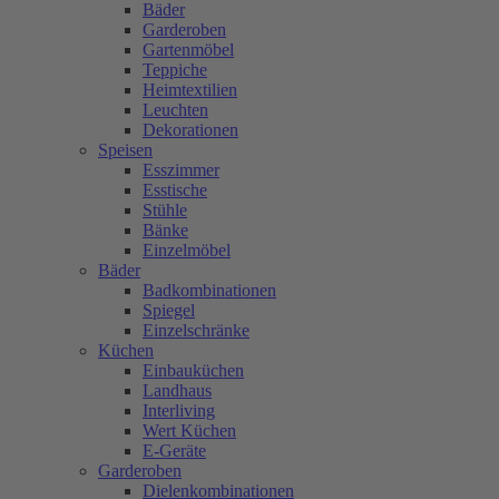
Bäder
Garderoben
Gartenmöbel
Teppiche
Heimtextilien
Leuchten
Dekorationen
Speisen
Esszimmer
Esstische
Stühle
Bänke
Einzelmöbel
Bäder
Badkombinationen
Spiegel
Einzelschränke
Küchen
Einbauküchen
Landhaus
Interliving
Wert Küchen
E-Geräte
Garderoben
Dielenkombinationen