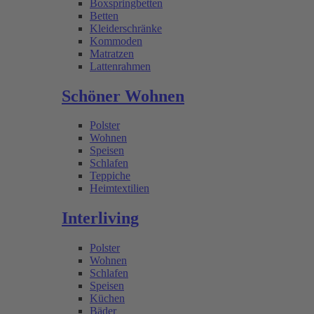
Boxspringbetten
Betten
Kleiderschränke
Kommoden
Matratzen
Lattenrahmen
Schöner Wohnen
Polster
Wohnen
Speisen
Schlafen
Teppiche
Heimtextilien
Interliving
Polster
Wohnen
Schlafen
Speisen
Küchen
Bäder