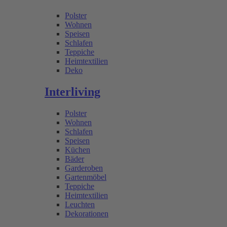
Polster
Wohnen
Speisen
Schlafen
Teppiche
Heimtextilien
Deko
Interliving
Polster
Wohnen
Schlafen
Speisen
Küchen
Bäder
Garderoben
Gartenmöbel
Teppiche
Heimtextilien
Leuchten
Dekorationen