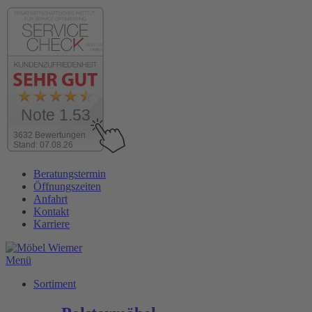
Note 1.53
3632 Bewertungen
Stand: 07.08.26
Zum
Beratungstermin
Inhalt
Öffnungszeiten
wechseln
Anfahrt
Kontakt
Karriere
Menü
Sortiment