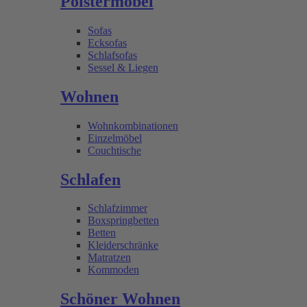
Polstermöbel
Sofas
Ecksofas
Schlafsofas
Sessel & Liegen
Wohnen
Wohnkombinationen
Einzelmöbel
Couchtische
Schlafen
Schlafzimmer
Boxspringbetten
Betten
Kleiderschränke
Matratzen
Kommoden
Schöner Wohnen