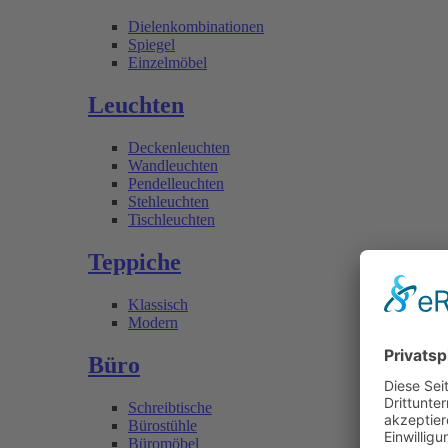
Dielenkombinationen
Spiegel
Einzelmöbel
Leuchten
Deckenleuchten
Wandleuchten
Pendelleuchten
Stehleuchten
Tischleuchten
Teppiche
Klassisch
Modern
Büro
Schreibtische
Bürostühle
Büromöbel