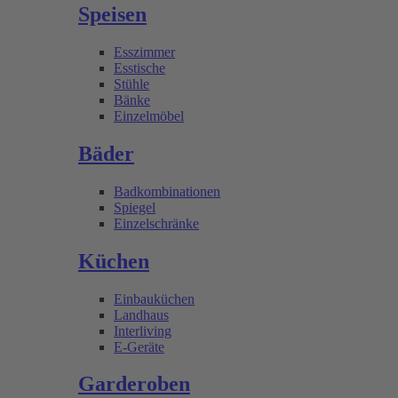
Speisen
Esszimmer
Esstische
Stühle
Bänke
Einzelmöbel
Bäder
Badkombinationen
Spiegel
Einzelschränke
Küchen
Einbauküchen
Landhaus
Interliving
E-Geräte
Garderoben