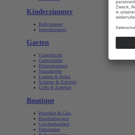
Kinderzimmer
Babyzimmer
Jugendzimmer
Garten
Gartentische
Gartenstühle
Dininggruppen
Strandkörbe
Lounge & Relax
Schirme & Zubehör
Grills & Zubehör
Boutique
Porzellan & Glas
Haushaltswaren
Geschenkartikel
Dekoration
Badaccessoires