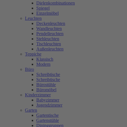
Dielenkombinationen
Spiegel
Einzelmöbel
Leuchten
Deckenleuchten
Wandleuchten
Pendelleuchten
Stehleuchten
Tischleuchten
Außenleuchten
Teppiche
Klassisch
Modern
Büro
Schreibtische
Schreibtische
Bürostühle
Büromöbel
Kinderzimmer
Babyzimmer
Jugendzimmer
Garten
Gartentische
Gartenstühle
Dininggruppen