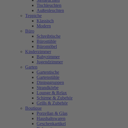
Stehleuchten
Tischleuchten
Außenleuchten
Teppiche
Klassisch
Modern
Büro
Schreibtische
Bürostühle
Büromöbel
Kinderzimmer
Babyzimmer
Jugendzimmer
Garten
Gartentische
Gartenstühle
Dininggruppen
Strandkörbe
Lounge & Relax
Schirme & Zubehör
Grills & Zubehör
Boutique
Porzellan & Glas
Haushaltswaren
Geschenkartikel