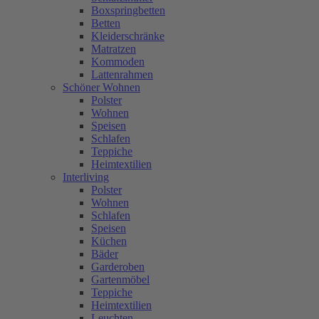
Boxspringbetten
Betten
Kleiderschränke
Matratzen
Kommoden
Lattenrahmen
Schöner Wohnen
Polster
Wohnen
Speisen
Schlafen
Teppiche
Heimtextilien
Interliving
Polster
Wohnen
Schlafen
Speisen
Küchen
Bäder
Garderoben
Gartenmöbel
Teppiche
Heimtextilien
Leuchten