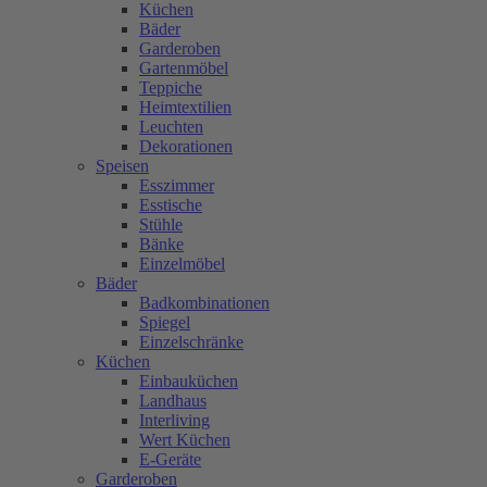
Küchen
Bäder
Garderoben
Gartenmöbel
Teppiche
Heimtextilien
Leuchten
Dekorationen
Speisen
Esszimmer
Esstische
Stühle
Bänke
Einzelmöbel
Bäder
Badkombinationen
Spiegel
Einzelschränke
Küchen
Einbauküchen
Landhaus
Interliving
Wert Küchen
E-Geräte
Garderoben