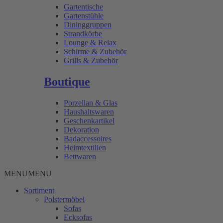
Gartentische
Gartenstühle
Dininggruppen
Strandkörbe
Lounge & Relax
Schirme & Zubehör
Grills & Zubehör
Boutique
Porzellan & Glas
Haushaltswaren
Geschenkartikel
Dekoration
Badaccessoires
Heimtextilien
Bettwaren
MENU
MENU
Sortiment
Polstermöbel
Sofas
Ecksofas