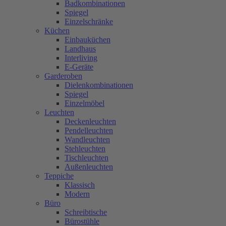
Badkombinationen
Spiegel
Einzelschränke
Küchen
Einbauküchen
Landhaus
Interliving
E-Geräte
Garderoben
Dielenkombinationen
Spiegel
Einzelmöbel
Leuchten
Deckenleuchten
Pendelleuchten
Wandleuchten
Stehleuchten
Tischleuchten
Außenleuchten
Teppiche
Klassisch
Modern
Büro
Schreibtische
Bürostühle