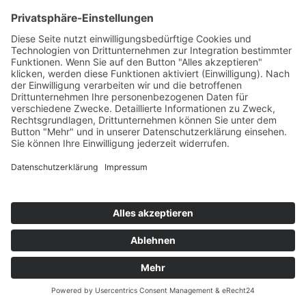
59494 Soest
Telefon:
02921 9670-0
Telefax:
02921 77011
E-Mail:
info@moebel-wiemer.de
Öffnungszeiten
Montag – Freitag 10 – 19 Uhr
Samstag 9 – 18 Uhr
Das Unternehmen
Geschichte
Philosophie
Team