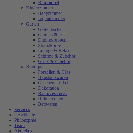
Büromöbel
Kinderzimmer
Babyzimmer
Jugendzimmer
Garten
Gartentische
Gartenstühle
Dininggruppen
Strandkörbe
Lounge & Relax
Schirme & Zubehör
Grills & Zubehör
Boutique
Porzellan & Glas
Haushaltswaren
Geschenkartikel
Dekoration
Badaccessoires
Heimtextilien
Bettwaren
Services
Geschichte
Philosophie
Team
Aktuelles