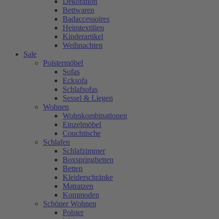
Dekoration
Bettwaren
Badaccessoires
Heimtextilien
Kinderartikel
Weihnachten
Sale
Polstermöbel
Sofas
Ecksofa
Schlafsofas
Sessel & Liegen
Wohnen
Wohnkombinationen
Einzelmöbel
Couchtische
Schlafen
Schlafzimmer
Boxspringbetten
Betten
Kleiderschränke
Matratzen
Kommoden
Schöner Wohnen
Polster