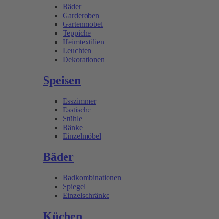
Bäder
Garderoben
Gartenmöbel
Teppiche
Heimtextilien
Leuchten
Dekorationen
Speisen
Esszimmer
Esstische
Stühle
Bänke
Einzelmöbel
Bäder
Badkombinationen
Spiegel
Einzelschränke
Küchen