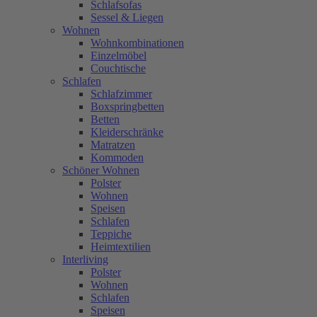
Schlafsofas
Sessel & Liegen
Wohnen
Wohnkombinationen
Einzelmöbel
Couchtische
Schlafen
Schlafzimmer
Boxspringbetten
Betten
Kleiderschränke
Matratzen
Kommoden
Schöner Wohnen
Polster
Wohnen
Speisen
Schlafen
Teppiche
Heimtextilien
Interliving
Polster
Wohnen
Schlafen
Speisen