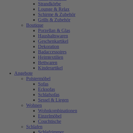
Strandkörbe
Lounge & Relax
Schirme & Zubehör
Grills & Zubehör
Boutique
Porzellan & Glas
Haushaltswaren
Geschenkartikel
Dekoration
Badaccessoires
Heimtextilien
Bettwaren
Kinderartikel
Angebote
Polstermöbel
Sofas
Ecksofas
Schlafsofas
Sessel & Liegen
Wohnen
Wohnkombinationen
Einzelmöbel
Couchtische
Schlafen
Schlafzimmer