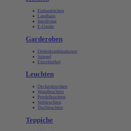
Einbauküchen
Landhaus
Interliving
E-Geräte
Garderoben
Dielenkombinationen
Spiegel
Einzelmöbel
Leuchten
Deckenleuchten
Wandleuchten
Pendelleuchten
Stehleuchten
Tischleuchten
Teppiche