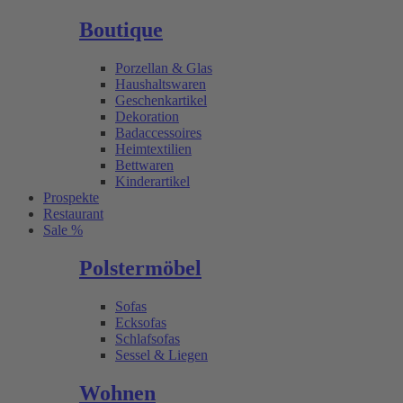
Boutique
Porzellan & Glas
Haushaltswaren
Geschenkartikel
Dekoration
Badaccessoires
Heimtextilien
Bettwaren
Kinderartikel
Prospekte
Restaurant
Sale %
Polstermöbel
Sofas
Ecksofas
Schlafsofas
Sessel & Liegen
Wohnen