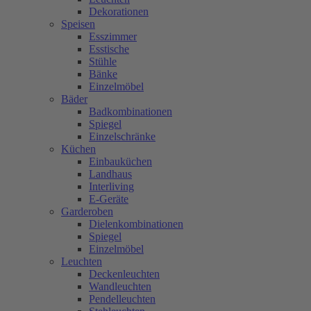
Dekorationen
Speisen
Esszimmer
Esstische
Stühle
Bänke
Einzelmöbel
Bäder
Badkombinationen
Spiegel
Einzelschränke
Küchen
Einbauküchen
Landhaus
Interliving
E-Geräte
Garderoben
Dielenkombinationen
Spiegel
Einzelmöbel
Leuchten
Deckenleuchten
Wandleuchten
Pendelleuchten