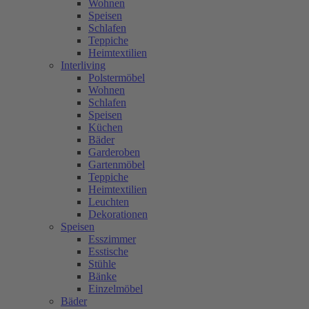
Wohnen
Speisen
Schlafen
Teppiche
Heimtextilien
Interliving
Polstermöbel
Wohnen
Schlafen
Speisen
Küchen
Bäder
Garderoben
Gartenmöbel
Teppiche
Heimtextilien
Leuchten
Dekorationen
Speisen
Esszimmer
Esstische
Stühle
Bänke
Einzelmöbel
Bäder