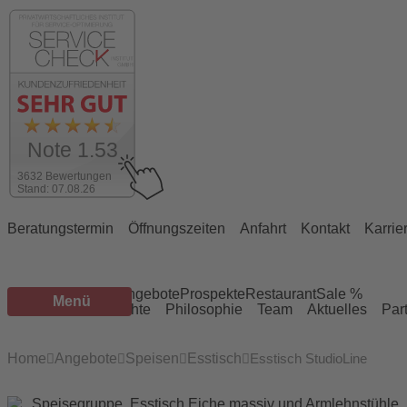
Note 1.53
3632 Bewertungen
Stand: 07.08.26
Beratungstermin
Öffnungszeiten
Anfahrt
Kontakt
Karrie
Sortiment
Marken
Angebote
Prospekte
Restaurant
Sale %
Menü
Services
Geschichte
Philosophie
Team
Aktuelles
Par
Home
Angebote
Speisen
Esstisch
Esstisch StudioLine