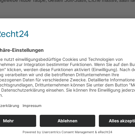
ebe Nube Taupe, Gestell Soft-Stativ, Eiche massiv, satin lack
 Raten zahlen, Bonität vorausgesetzt. Vermittlung erfolgt a