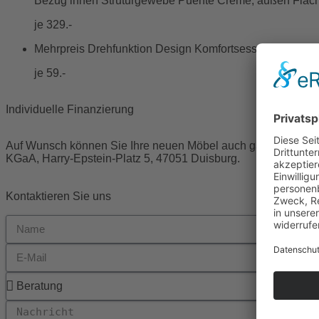
Bezug innen Struturgewebe Puente Creme, außen Flachgew
je 329.-
Mehrpreis Drehfunktion Design Komfortsessel
je 59.-
Individuelle Finanzierung
Auf Wunsch können Sie Ihre neuen Möbel auch ganz bequem in
KGaA, Harry-Epstein-Platz 5, 47051 Duisburg.
Kontaktieren Sie uns