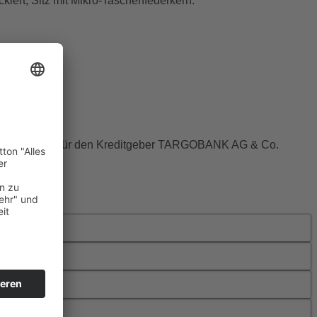
iert, Sitz mit Mikro-Taschenfederkern.
ussschließlich für den Kreditgeber TARGOBANK AG & Co.