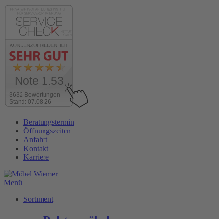
Note 1.53
3632 Bewertungen
Stand: 07.08.26
Zum
Beratungstermin
Inhalt
Öffnungszeiten
wechseln
Anfahrt
Kontakt
Karriere
Menü
Sortiment