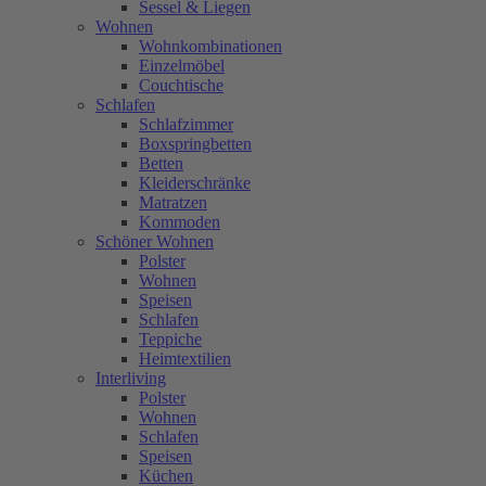
Sessel & Liegen
Wohnen
Wohnkombinationen
Einzelmöbel
Couchtische
Schlafen
Schlafzimmer
Boxspringbetten
Betten
Kleiderschränke
Matratzen
Kommoden
Schöner Wohnen
Polster
Wohnen
Speisen
Schlafen
Teppiche
Heimtextilien
Interliving
Polster
Wohnen
Schlafen
Speisen
Küchen