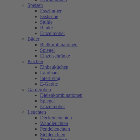
Speisen
Esszimmer
Esstische
Stühle
Bänke
Einzelmöbel
Bäder
Badkombinationen
Spiegel
Einzelschränke
Küchen
Einbauküchen
Landhaus
Interliving
E-Geräte
Garderoben
Dielenkombinationen
Spiegel
Einzelmöbel
Leuchten
Deckenleuchten
Wandleuchten
Pendelleuchten
Stehleuchten