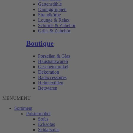
Gartenstühle
Dininggruppen
Strandkörbe
Lounge & Relax
Schirme & Zubehör
Grills & Zubehör
Boutique
Porzellan & Glas
Haushaltswaren
Geschenkartikel
Dekoration
Badaccessoires
Heimtextilien
Bettwaren
MENU
MENU
Sortiment
Polstermöbel
Sofas
Ecksofas
Schlafsofas