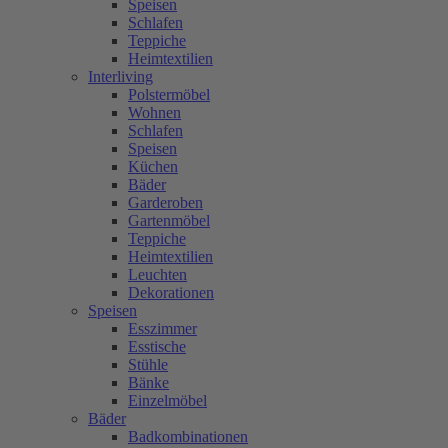
Speisen
Schlafen
Teppiche
Heimtextilien
Interliving
Polstermöbel
Wohnen
Schlafen
Speisen
Küchen
Bäder
Garderoben
Gartenmöbel
Teppiche
Heimtextilien
Leuchten
Dekorationen
Speisen
Esszimmer
Esstische
Stühle
Bänke
Einzelmöbel
Bäder
Badkombinationen