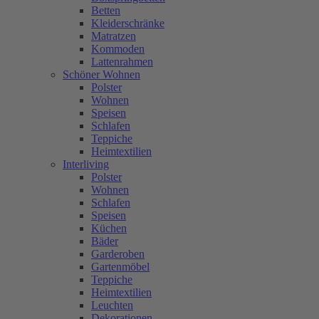
Betten
Kleiderschränke
Matratzen
Kommoden
Lattenrahmen
Schöner Wohnen
Polster
Wohnen
Speisen
Schlafen
Teppiche
Heimtextilien
Interliving
Polster
Wohnen
Schlafen
Speisen
Küchen
Bäder
Garderoben
Gartenmöbel
Teppiche
Heimtextilien
Leuchten
Dekorationen