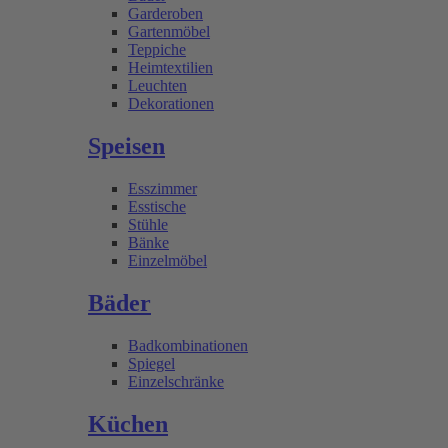
Garderoben
Gartenmöbel
Teppiche
Heimtextilien
Leuchten
Dekorationen
Speisen
Esszimmer
Esstische
Stühle
Bänke
Einzelmöbel
Bäder
Badkombinationen
Spiegel
Einzelschränke
Küchen