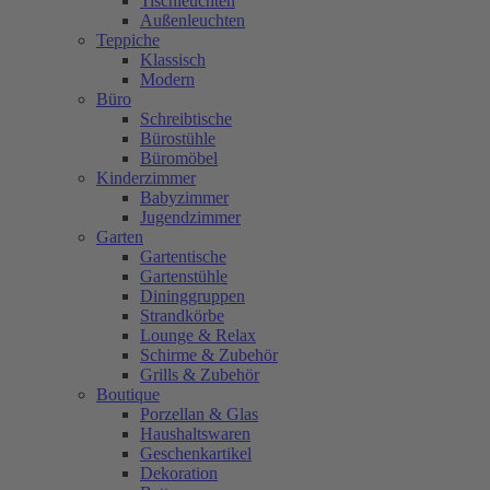
Tischleuchten
Außenleuchten
Teppiche
Klassisch
Modern
Büro
Schreibtische
Bürostühle
Büromöbel
Kinderzimmer
Babyzimmer
Jugendzimmer
Garten
Gartentische
Gartenstühle
Dininggruppen
Strandkörbe
Lounge & Relax
Schirme & Zubehör
Grills & Zubehör
Boutique
Porzellan & Glas
Haushaltswaren
Geschenkartikel
Dekoration