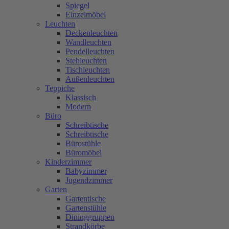
Spiegel
Einzelmöbel
Leuchten
Deckenleuchten
Wandleuchten
Pendelleuchten
Stehleuchten
Tischleuchten
Außenleuchten
Teppiche
Klassisch
Modern
Büro
Schreibtische
Schreibtische
Bürostühle
Büromöbel
Kinderzimmer
Babyzimmer
Jugendzimmer
Garten
Gartentische
Gartenstühle
Dininggruppen
Strandkörbe