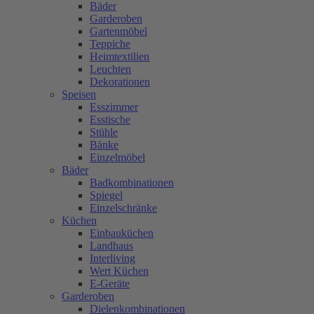
Bäder
Garderoben
Gartenmöbel
Teppiche
Heimtextilien
Leuchten
Dekorationen
Speisen
Esszimmer
Esstische
Stühle
Bänke
Einzelmöbel
Bäder
Badkombinationen
Spiegel
Einzelschränke
Küchen
Einbauküchen
Landhaus
Interliving
Wert Küchen
E-Geräte
Garderoben
Dielenkombinationen