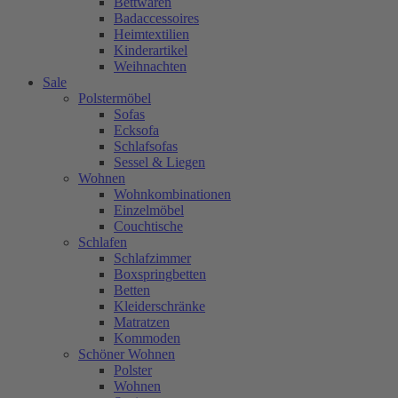
Bettwaren
Badaccessoires
Heimtextilien
Kinderartikel
Weihnachten
Sale
Polstermöbel
Sofas
Ecksofa
Schlafsofas
Sessel & Liegen
Wohnen
Wohnkombinationen
Einzelmöbel
Couchtische
Schlafen
Schlafzimmer
Boxspringbetten
Betten
Kleiderschränke
Matratzen
Kommoden
Schöner Wohnen
Polster
Wohnen