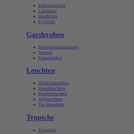
Einbauküchen
Landhaus
Interliving
E-Geräte
Garderoben
Dielenkombinationen
Spiegel
Einzelmöbel
Leuchten
Deckenleuchten
Wandleuchten
Pendelleuchten
Stehleuchten
Tischleuchten
Teppiche
Klassisch