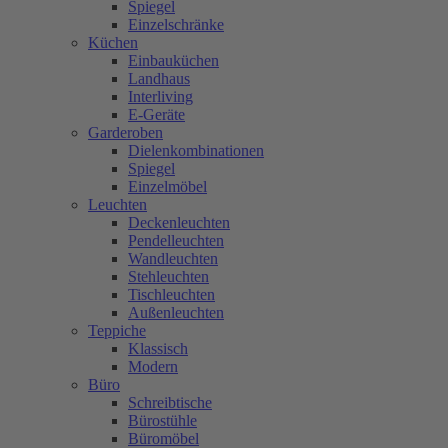
Spiegel
Einzelschränke
Küchen
Einbauküchen
Landhaus
Interliving
E-Geräte
Garderoben
Dielenkombinationen
Spiegel
Einzelmöbel
Leuchten
Deckenleuchten
Pendelleuchten
Wandleuchten
Stehleuchten
Tischleuchten
Außenleuchten
Teppiche
Klassisch
Modern
Büro
Schreibtische
Bürostühle
Büromöbel