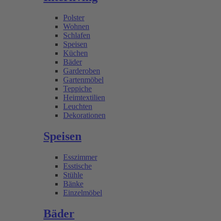
Polster
Wohnen
Schlafen
Speisen
Küchen
Bäder
Garderoben
Gartenmöbel
Teppiche
Heimtextilien
Leuchten
Dekorationen
Speisen
Esszimmer
Esstische
Stühle
Bänke
Einzelmöbel
Bäder