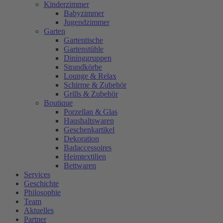
Kinderzimmer
Babyzimmer
Jugendzimmer
Garten
Gartentische
Gartenstühle
Dininggruppen
Strandkörbe
Lounge & Relax
Schirme & Zubehör
Grills & Zubehör
Boutique
Porzellan & Glas
Haushaltswaren
Geschenkartikel
Dekoration
Badaccessoires
Heimtextilien
Bettwaren
Services
Geschichte
Philosophie
Team
Aktuelles
Partner