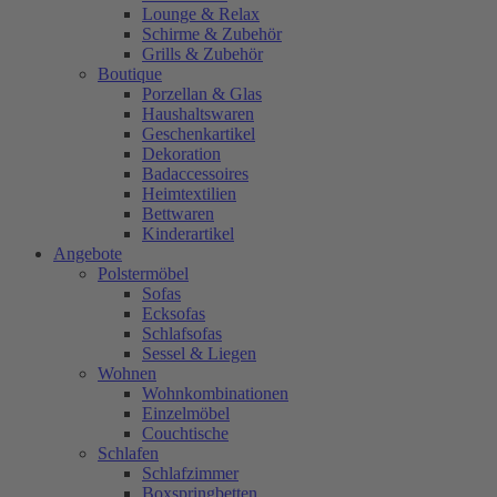
Lounge & Relax
Schirme & Zubehör
Grills & Zubehör
Boutique
Porzellan & Glas
Haushaltswaren
Geschenkartikel
Dekoration
Badaccessoires
Heimtextilien
Bettwaren
Kinderartikel
Angebote
Polstermöbel
Sofas
Ecksofas
Schlafsofas
Sessel & Liegen
Wohnen
Wohnkombinationen
Einzelmöbel
Couchtische
Schlafen
Schlafzimmer
Boxspringbetten