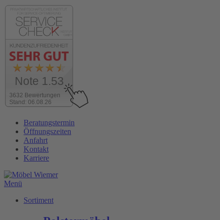
Note 1.53
3632 Bewertungen
Stand: 06.08.26
Zum
Beratungstermin
Inhalt
Öffnungszeiten
wechseln
Anfahrt
Kontakt
Karriere
Menü
Sortiment