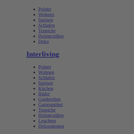
Polster
Wohnen
Speisen
Schlafen
Teppiche
Heimtextilien
Deko
Interliving
Polster
Wohnen
Schlafen
Speisen
Küchen
Bäder
Garderoben
Gartenmöbel
Teppiche
Heimtextilien
Leuchten
Dekorationen