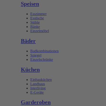
Speisen
Esszimmer
Esstische
Stühle
Bänke
Einzelmöbel
Bäder
Badkombinationen
Spiegel
Einzelschränke
Küchen
Einbauküchen
Landhaus
Interliving
E-Geräte
Garderoben