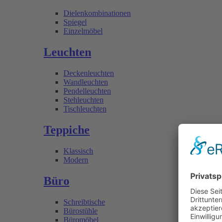
Dielenkombinationen
Spiegel
Einzelmöbel
Leuchten
Deckenleuchten
Wandleuchten
Pendelleuchten
Stehleuchten
Tischleuchten
Teppiche
Klassisch
Modern
Büro
Schreibtische
Bürostühle
Büromöbel