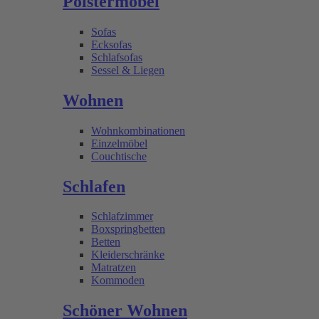
Polstermöbel
Sofas
Ecksofas
Schlafsofas
Sessel & Liegen
Wohnen
Wohnkombinationen
Einzelmöbel
Couchtische
Schlafen
Schlafzimmer
Boxspringbetten
Betten
Kleiderschränke
Matratzen
Kommoden
Schöner Wohnen