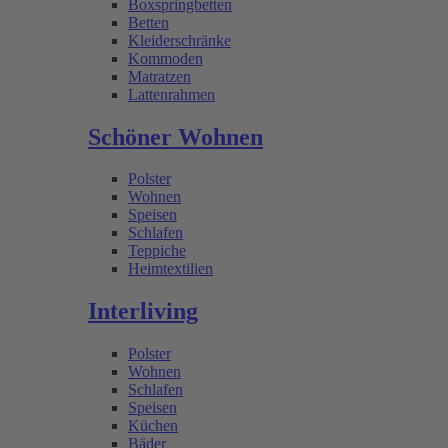
Boxspringbetten
Betten
Kleiderschränke
Kommoden
Matratzen
Lattenrahmen
Schöner Wohnen
Polster
Wohnen
Speisen
Schlafen
Teppiche
Heimtextilien
Interliving
Polster
Wohnen
Schlafen
Speisen
Küchen
Bäder