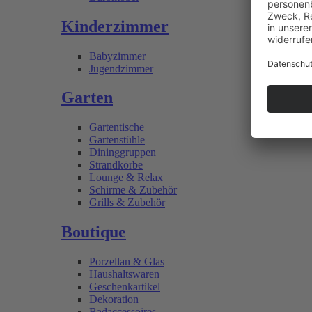
Kinderzimmer
Babyzimmer
Jugendzimmer
Garten
Gartentische
Gartenstühle
Dininggruppen
Strandkörbe
Lounge & Relax
Schirme & Zubehör
Grills & Zubehör
Boutique
Porzellan & Glas
Haushaltswaren
Geschenkartikel
Dekoration
Badaccessoires