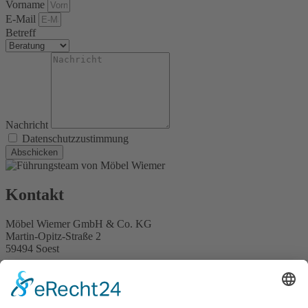
Vorname
E-Mail
Betreff
Nachricht
Datenschutzzustimmung
Abschicken
Kontakt
Möbel Wiemer GmbH & Co. KG
Martin-Opitz-Straße 2
59494 Soest
Telefon:
02921 9670-0