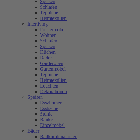
Speisen
Schlafen
Teppiche
Heimtextilien
Interliving
Polstermöbel
Wohnen
Schlafen
Speisen
Küchen
Bäder
Garderoben
Gartenmöbel
Teppiche
Heimtextilien
Leuchten
Dekorationen
Speisen
Esszimmer
Esstische
Stühle
Bänke
Einzelmöbel
Bäder
Badkombinationen