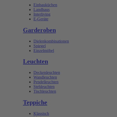
Einbauküchen
Landhaus
Interliving
E-Geräte
Garderoben
Dielenkombinationen
Spiegel
Einzelmöbel
Leuchten
Deckenleuchten
Wandleuchten
Pendelleuchten
Stehleuchten
Tischleuchten
Teppiche
Klassisch