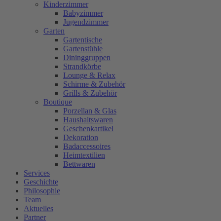
Kinderzimmer
Babyzimmer
Jugendzimmer
Garten
Gartentische
Gartenstühle
Dininggruppen
Strandkörbe
Lounge & Relax
Schirme & Zubehör
Grills & Zubehör
Boutique
Porzellan & Glas
Haushaltswaren
Geschenkartikel
Dekoration
Badaccessoires
Heimtextilien
Bettwaren
Services
Geschichte
Philosophie
Team
Aktuelles
Partner