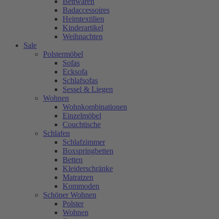
Bettwaren
Badaccessoires
Heimtextilien
Kinderartikel
Weihnachten
Sale
Polstermöbel
Sofas
Ecksofa
Schlafsofas
Sessel & Liegen
Wohnen
Wohnkombinationen
Einzelmöbel
Couchtische
Schlafen
Schlafzimmer
Boxspringbetten
Betten
Kleiderschränke
Matratzen
Kommoden
Schöner Wohnen
Polster
Wohnen