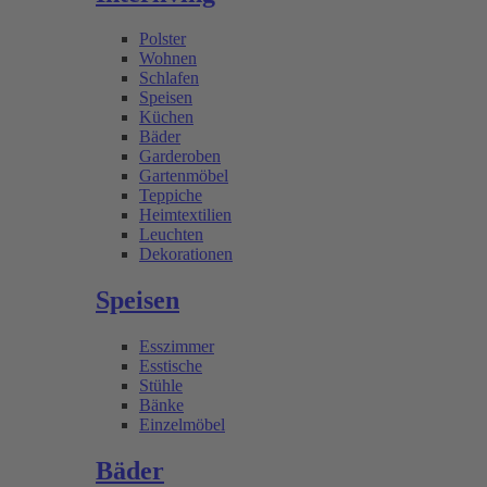
Polster
Wohnen
Schlafen
Speisen
Küchen
Bäder
Garderoben
Gartenmöbel
Teppiche
Heimtextilien
Leuchten
Dekorationen
Speisen
Esszimmer
Esstische
Stühle
Bänke
Einzelmöbel
Bäder