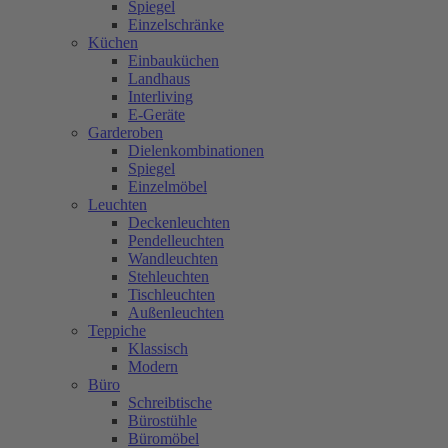
Spiegel
Einzelschränke
Küchen
Einbauküchen
Landhaus
Interliving
E-Geräte
Garderoben
Dielenkombinationen
Spiegel
Einzelmöbel
Leuchten
Deckenleuchten
Pendelleuchten
Wandleuchten
Stehleuchten
Tischleuchten
Außenleuchten
Teppiche
Klassisch
Modern
Büro
Schreibtische
Bürostühle
Büromöbel