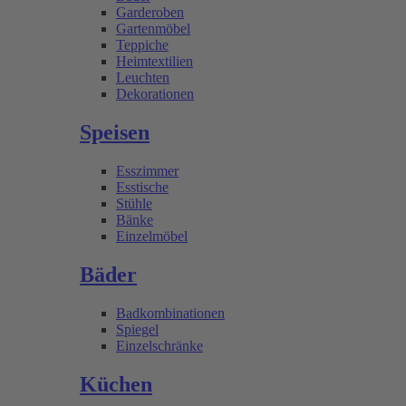
Garderoben
Gartenmöbel
Teppiche
Heimtextilien
Leuchten
Dekorationen
Speisen
Esszimmer
Esstische
Stühle
Bänke
Einzelmöbel
Bäder
Badkombinationen
Spiegel
Einzelschränke
Küchen