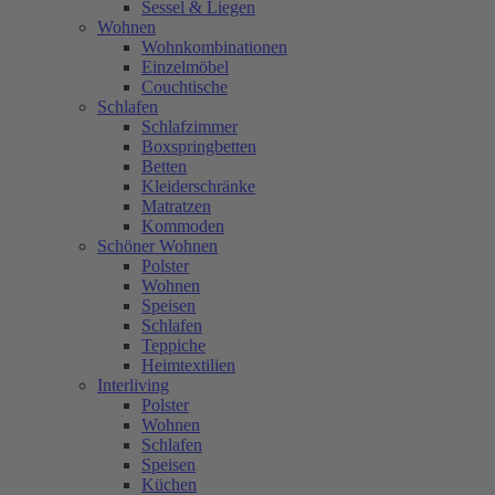
Sessel & Liegen
Wohnen
Wohnkombinationen
Einzelmöbel
Couchtische
Schlafen
Schlafzimmer
Boxspringbetten
Betten
Kleiderschränke
Matratzen
Kommoden
Schöner Wohnen
Polster
Wohnen
Speisen
Schlafen
Teppiche
Heimtextilien
Interliving
Polster
Wohnen
Schlafen
Speisen
Küchen