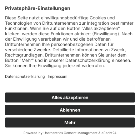
Telefax:
02921 77011
E-Mail:
info@moebel-wiemer.de
Öffnungszeiten
Montag – Freitag 10 – 19 Uhr
Samstag 9 – 18 Uhr
Das Unternehmen
Geschichte
Philosophie
Team
Karriere
Folgen Sie uns
Instagram
Facebook