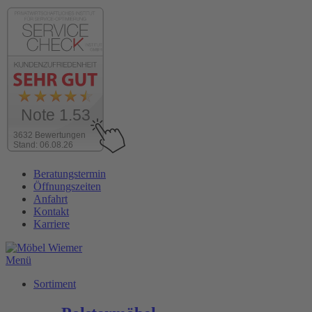
Note 1.53
3632 Bewertungen
Stand: 06.08.26
Zum
Beratungstermin
Inhalt
Öffnungszeiten
wechseln
Anfahrt
Kontakt
Karriere
Menü
Sortiment