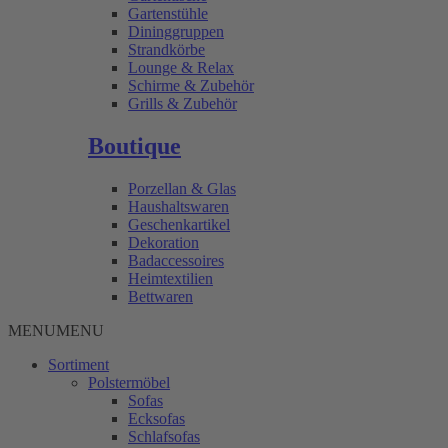
Gartenstühle
Dininggruppen
Strandkörbe
Lounge & Relax
Schirme & Zubehör
Grills & Zubehör
Boutique
Porzellan & Glas
Haushaltswaren
Geschenkartikel
Dekoration
Badaccessoires
Heimtextilien
Bettwaren
MENU
MENU
Sortiment
Polstermöbel
Sofas
Ecksofas
Schlafsofas