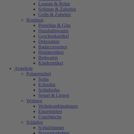
Lounge & Relax
Schirme & Zubehör
Grills & Zubehör
Boutique
Porzellan & Glas
Haushaltswaren
Geschenkartikel
Dekoration
Badaccessoires
Heimtextilien
Bettwaren
Kinderartikel
Angebote
Polstermöbel
Sofas
Ecksofas
Schlafsofas
Sessel & Liegen
Wohnen
Wohnkombinationen
Einzelmöbel
Couchtische
Schlafen
Schlafzimmer
Boxspringbetten