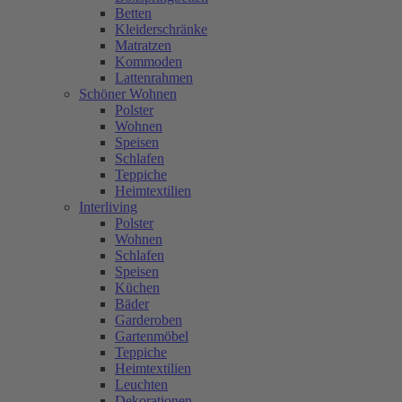
Betten
Kleiderschränke
Matratzen
Kommoden
Lattenrahmen
Schöner Wohnen
Polster
Wohnen
Speisen
Schlafen
Teppiche
Heimtextilien
Interliving
Polster
Wohnen
Schlafen
Speisen
Küchen
Bäder
Garderoben
Gartenmöbel
Teppiche
Heimtextilien
Leuchten
Dekorationen