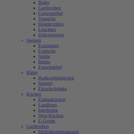
Bäder
Garderoben
Gartenmöbel
Teppiche
Heimtextilien
Leuchten
Dekorationen
Speisen
Esszimmer
Esstische
Stühle
Bänke
Einzelmöbel
Bäder
Badkombinationen
Spiegel
Einzelschränke
Küchen
Einbauküchen
Landhaus
Interliving
Wert Küchen
E-Geräte
Garderoben
Dielenkombinationen