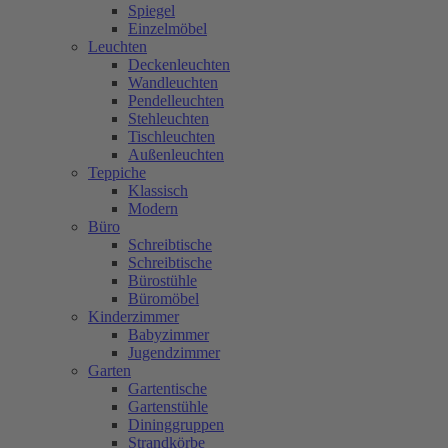
Spiegel
Einzelmöbel
Leuchten
Deckenleuchten
Wandleuchten
Pendelleuchten
Stehleuchten
Tischleuchten
Außenleuchten
Teppiche
Klassisch
Modern
Büro
Schreibtische
Schreibtische
Bürostühle
Büromöbel
Kinderzimmer
Babyzimmer
Jugendzimmer
Garten
Gartentische
Gartenstühle
Dininggruppen
Strandkörbe