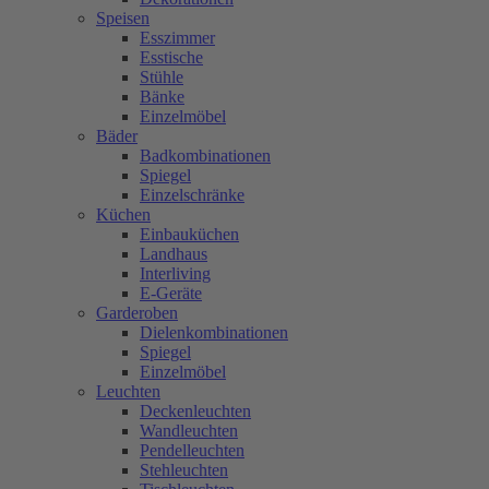
Speisen
Esszimmer
Esstische
Stühle
Bänke
Einzelmöbel
Bäder
Badkombinationen
Spiegel
Einzelschränke
Küchen
Einbauküchen
Landhaus
Interliving
E-Geräte
Garderoben
Dielenkombinationen
Spiegel
Einzelmöbel
Leuchten
Deckenleuchten
Wandleuchten
Pendelleuchten
Stehleuchten