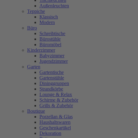
Tischleuchten
Außenleuchten
Teppiche
Klassisch
Modern
Büro
Schreibtische
Bürostühle
Büromöbel
Kinderzimmer
Babyzimmer
Jugendzimmer
Garten
Gartentische
Gartenstühle
Dininggruppen
Strandkörbe
Lounge & Relax
Schirme & Zubehör
Grills & Zubehör
Boutique
Porzellan & Glas
Haushaltswaren
Geschenkartikel
Dekoration