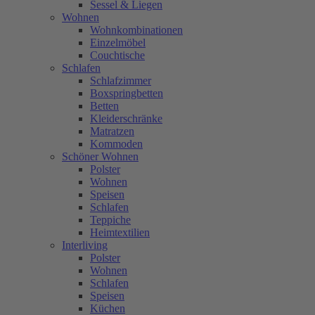
Sessel & Liegen
Wohnen
Wohnkombinationen
Einzelmöbel
Couchtische
Schlafen
Schlafzimmer
Boxspringbetten
Betten
Kleiderschränke
Matratzen
Kommoden
Schöner Wohnen
Polster
Wohnen
Speisen
Schlafen
Teppiche
Heimtextilien
Interliving
Polster
Wohnen
Schlafen
Speisen
Küchen