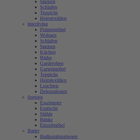
Speisen
Schlafen
Teppiche
Heimtextilien
Interliving
Polstermöbel
Wohnen
Schlafen
Speisen
Küchen
Bäder
Garderoben
Gartenmöbel
Teppiche
Heimtextilien
Leuchten
Dekorationen
Speisen
Esszimmer
Esstische
Stühle
Bänke
Einzelmöbel
Bäder
Badkombinationen