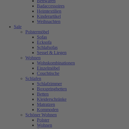
Bettwaren
Badaccessoires
Heimtextilien
Kinderartikel
Weihnachten
Sale
Polstermöbel
Sofas
Ecksofa
Schlafsofas
Sessel & Liegen
Wohnen
Wohnkombinationen
Einzelmöbel
Couchtische
Schlafen
Schlafzimmer
Boxspringbetten
Betten
Kleiderschränke
Matratzen
Kommoden
Schöner Wohnen
Polster
Wohnen