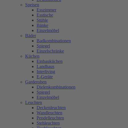
Speisen
Esszimmer
Esstische
Stühle
Bänke
Einzelmöbel
Bäder
Badkombinationen
Spiegel
Einzelschränke
Küchen
Einbauküchen
Landhaus
Interliving
E-Geräte
Garderoben
Dielenkombinationen
Spiegel
Einzelmöbel
Leuchten
Deckenleuchten
Wandleuchten
Pendelleuchten
Stehleuchten