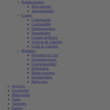
Kinderzimmer
Babyzimmer
Jugendzimmer
Garten
Gartentische
Gartenstühle
Dininggruppen
Strandkörbe
Lounge & Relax
Schirme & Zubehör
Grills & Zubehör
Boutique
Porzellan & Glas
Haushaltswaren
Geschenkartikel
Dekoration
Badaccessoires
Heimtextilien
Bettwaren
Services
Geschichte
Philosophie
Team
Aktuelles
Partner