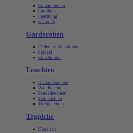
Einbauküchen
Landhaus
Interliving
E-Geräte
Garderoben
Dielenkombinationen
Spiegel
Einzelmöbel
Leuchten
Deckenleuchten
Wandleuchten
Pendelleuchten
Stehleuchten
Tischleuchten
Teppiche
Klassisch