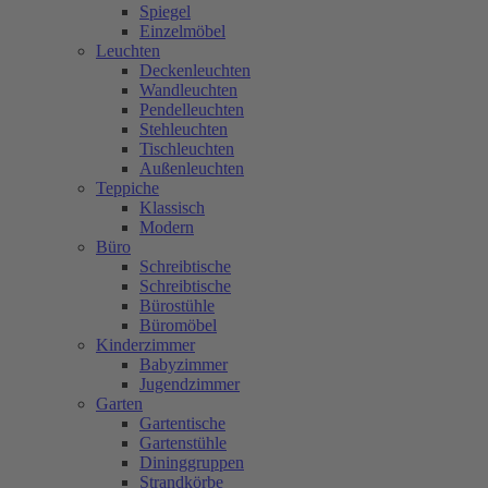
Spiegel
Einzelmöbel
Leuchten
Deckenleuchten
Wandleuchten
Pendelleuchten
Stehleuchten
Tischleuchten
Außenleuchten
Teppiche
Klassisch
Modern
Büro
Schreibtische
Schreibtische
Bürostühle
Büromöbel
Kinderzimmer
Babyzimmer
Jugendzimmer
Garten
Gartentische
Gartenstühle
Dininggruppen
Strandkörbe