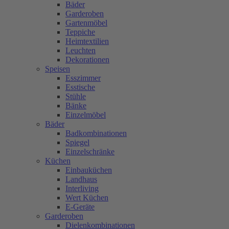
Bäder
Garderoben
Gartenmöbel
Teppiche
Heimtextilien
Leuchten
Dekorationen
Speisen
Esszimmer
Esstische
Stühle
Bänke
Einzelmöbel
Bäder
Badkombinationen
Spiegel
Einzelschränke
Küchen
Einbauküchen
Landhaus
Interliving
Wert Küchen
E-Geräte
Garderoben
Dielenkombinationen