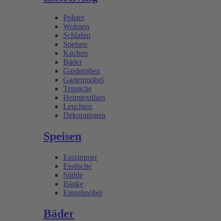
Polster
Wohnen
Schlafen
Speisen
Küchen
Bäder
Garderoben
Gartenmöbel
Teppiche
Heimtextilien
Leuchten
Dekorationen
Speisen
Esszimmer
Esstische
Stühle
Bänke
Einzelmöbel
Bäder