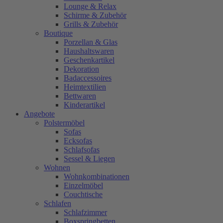
Lounge & Relax
Schirme & Zubehör
Grills & Zubehör
Boutique
Porzellan & Glas
Haushaltswaren
Geschenkartikel
Dekoration
Badaccessoires
Heimtextilien
Bettwaren
Kinderartikel
Angebote
Polstermöbel
Sofas
Ecksofas
Schlafsofas
Sessel & Liegen
Wohnen
Wohnkombinationen
Einzelmöbel
Couchtische
Schlafen
Schlafzimmer
Boxspringbetten