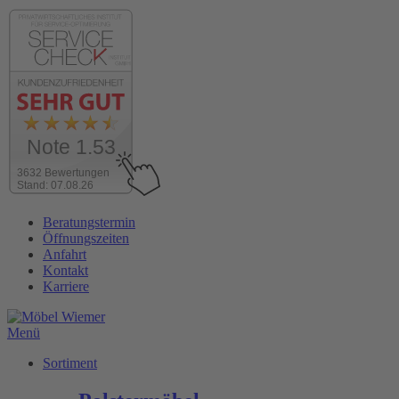
Note 1.53
3632 Bewertungen
Stand: 07.08.26
Zum
Beratungstermin
Inhalt
Öffnungszeiten
wechseln
Anfahrt
Kontakt
Karriere
Menü
Sortiment