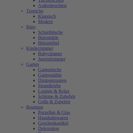
Tischleuchten
Außenleuchten
Teppiche
Klassisch
Modern
Büro
Schreibtische
Bürostühle
Büromöbel
Kinderzimmer
Babyzimmer
Jugendzimmer
Garten
Gartentische
Gartenstühle
Dininggruppen
Strandkörbe
Lounge & Relax
Schirme & Zubehör
Grills & Zubehör
Boutique
Porzellan & Glas
Haushaltswaren
Geschenkartikel
Dekoration