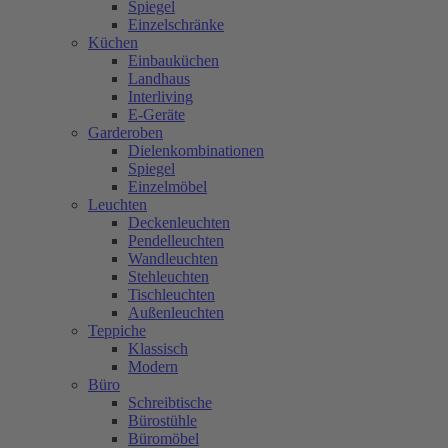
Spiegel
Einzelschränke
Küchen
Einbauküchen
Landhaus
Interliving
E-Geräte
Garderoben
Dielenkombinationen
Spiegel
Einzelmöbel
Leuchten
Deckenleuchten
Pendelleuchten
Wandleuchten
Stehleuchten
Tischleuchten
Außenleuchten
Teppiche
Klassisch
Modern
Büro
Schreibtische
Bürostühle
Büromöbel