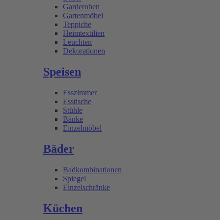
Garderoben
Gartenmöbel
Teppiche
Heimtextilien
Leuchten
Dekorationen
Speisen
Esszimmer
Esstische
Stühle
Bänke
Einzelmöbel
Bäder
Badkombinationen
Spiegel
Einzelschränke
Küchen