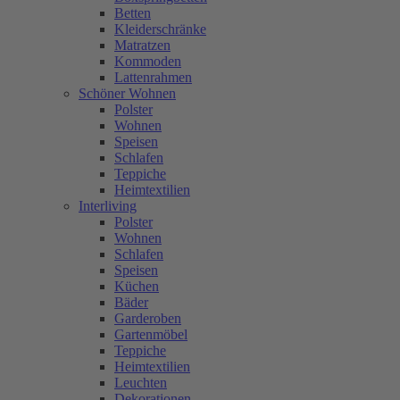
Betten
Kleiderschränke
Matratzen
Kommoden
Lattenrahmen
Schöner Wohnen
Polster
Wohnen
Speisen
Schlafen
Teppiche
Heimtextilien
Interliving
Polster
Wohnen
Schlafen
Speisen
Küchen
Bäder
Garderoben
Gartenmöbel
Teppiche
Heimtextilien
Leuchten
Dekorationen