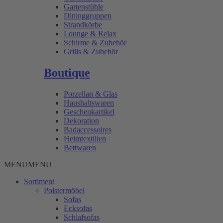
Gartenstühle
Dininggruppen
Strandkörbe
Lounge & Relax
Schirme & Zubehör
Grills & Zubehör
Boutique
Porzellan & Glas
Haushaltswaren
Geschenkartikel
Dekoration
Badaccessoires
Heimtextilien
Bettwaren
MENU
MENU
Sortiment
Polstermöbel
Sofas
Ecksofas
Schlafsofas