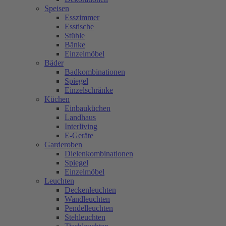
Speisen
Esszimmer
Esstische
Stühle
Bänke
Einzelmöbel
Bäder
Badkombinationen
Spiegel
Einzelschränke
Küchen
Einbauküchen
Landhaus
Interliving
E-Geräte
Garderoben
Dielenkombinationen
Spiegel
Einzelmöbel
Leuchten
Deckenleuchten
Wandleuchten
Pendelleuchten
Stehleuchten