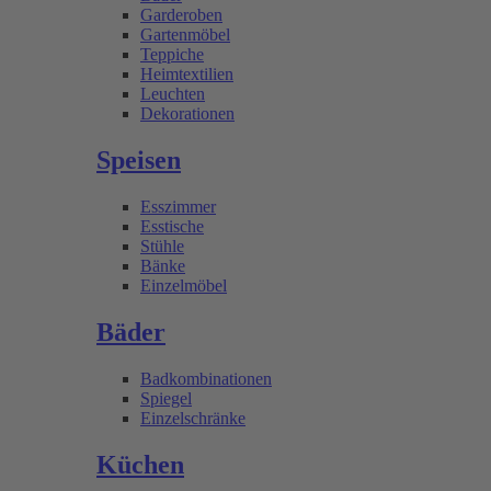
Garderoben
Gartenmöbel
Teppiche
Heimtextilien
Leuchten
Dekorationen
Speisen
Esszimmer
Esstische
Stühle
Bänke
Einzelmöbel
Bäder
Badkombinationen
Spiegel
Einzelschränke
Küchen