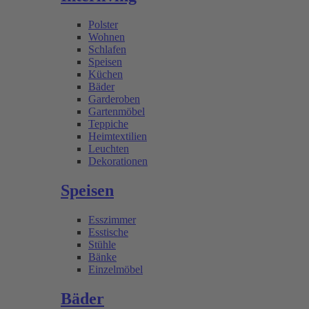
Polster
Wohnen
Schlafen
Speisen
Küchen
Bäder
Garderoben
Gartenmöbel
Teppiche
Heimtextilien
Leuchten
Dekorationen
Speisen
Esszimmer
Esstische
Stühle
Bänke
Einzelmöbel
Bäder