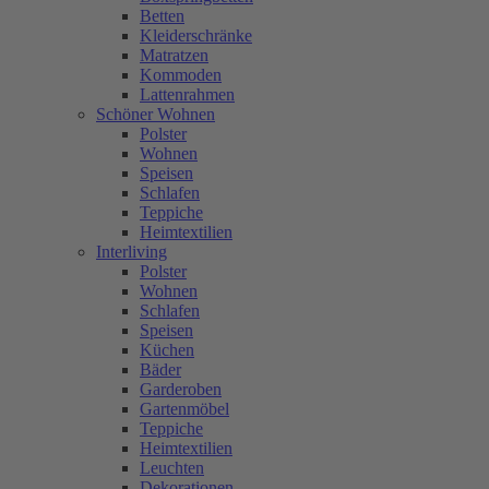
Betten
Kleiderschränke
Matratzen
Kommoden
Lattenrahmen
Schöner Wohnen
Polster
Wohnen
Speisen
Schlafen
Teppiche
Heimtextilien
Interliving
Polster
Wohnen
Schlafen
Speisen
Küchen
Bäder
Garderoben
Gartenmöbel
Teppiche
Heimtextilien
Leuchten
Dekorationen