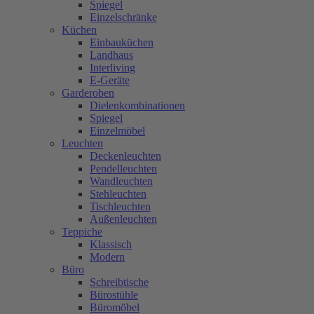
Spiegel
Einzelschränke
Küchen
Einbauküchen
Landhaus
Interliving
E-Geräte
Garderoben
Dielenkombinationen
Spiegel
Einzelmöbel
Leuchten
Deckenleuchten
Pendelleuchten
Wandleuchten
Stehleuchten
Tischleuchten
Außenleuchten
Teppiche
Klassisch
Modern
Büro
Schreibtische
Bürostühle
Büromöbel