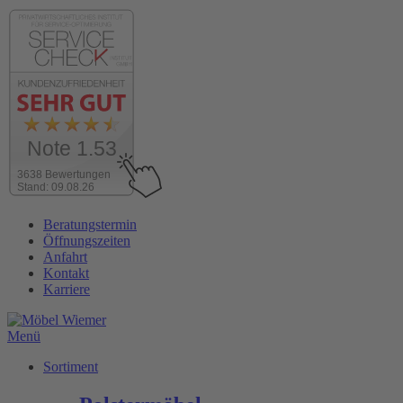
Note 1.53
3638 Bewertungen
Stand: 09.08.26
Zum
Beratungstermin
Inhalt
Öffnungszeiten
wechseln
Anfahrt
Kontakt
Karriere
Menü
Sortiment