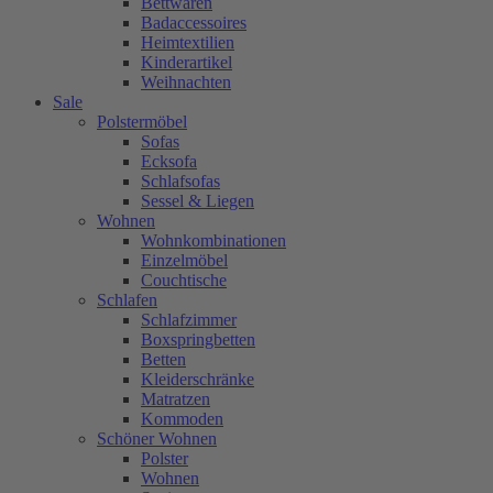
Bettwaren
Badaccessoires
Heimtextilien
Kinderartikel
Weihnachten
Sale
Polstermöbel
Sofas
Ecksofa
Schlafsofas
Sessel & Liegen
Wohnen
Wohnkombinationen
Einzelmöbel
Couchtische
Schlafen
Schlafzimmer
Boxspringbetten
Betten
Kleiderschränke
Matratzen
Kommoden
Schöner Wohnen
Polster
Wohnen