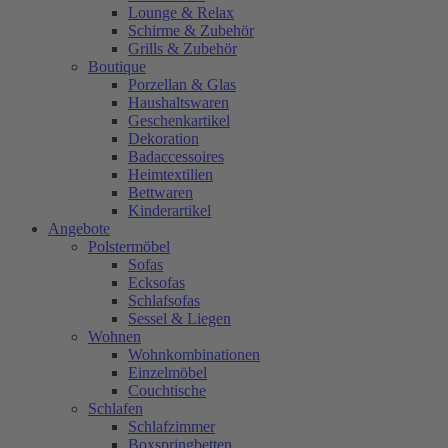
Lounge & Relax
Schirme & Zubehör
Grills & Zubehör
Boutique
Porzellan & Glas
Haushaltswaren
Geschenkartikel
Dekoration
Badaccessoires
Heimtextilien
Bettwaren
Kinderartikel
Angebote
Polstermöbel
Sofas
Ecksofas
Schlafsofas
Sessel & Liegen
Wohnen
Wohnkombinationen
Einzelmöbel
Couchtische
Schlafen
Schlafzimmer
Boxspringbetten