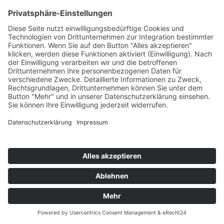
Kontakt
Möbel Wiemer GmbH & Co. KG
Martin-Opitz-Straße 2
59494 Soest
Telefon:
02921 9670-0
Telefax:
02921 77011
E-Mail:
info@moebel-wiemer.de
Öffnungszeiten
Montag – Freitag 10 – 19 Uhr
Samstag 9 – 18 Uhr
Das Unternehmen