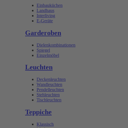
Einbauküchen
Landhaus
Interliving
E-Geräte
Garderoben
Dielenkombinationen
Spiegel
Einzelmöbel
Leuchten
Deckenleuchten
Wandleuchten
Pendelleuchten
Stehleuchten
Tischleuchten
Teppiche
Klassisch