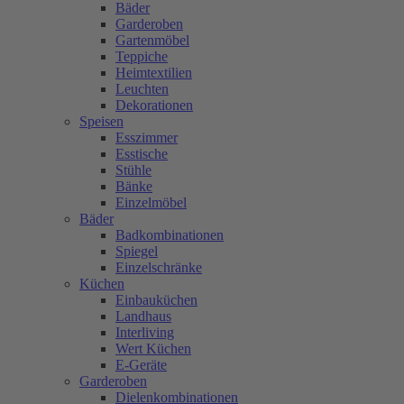
Bäder
Garderoben
Gartenmöbel
Teppiche
Heimtextilien
Leuchten
Dekorationen
Speisen
Esszimmer
Esstische
Stühle
Bänke
Einzelmöbel
Bäder
Badkombinationen
Spiegel
Einzelschränke
Küchen
Einbauküchen
Landhaus
Interliving
Wert Küchen
E-Geräte
Garderoben
Dielenkombinationen