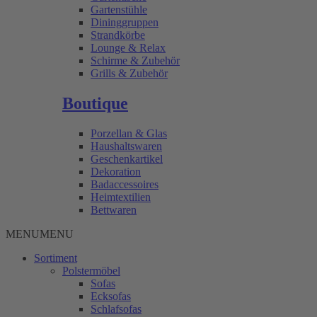
Gartenstühle
Dininggruppen
Strandkörbe
Lounge & Relax
Schirme & Zubehör
Grills & Zubehör
Boutique
Porzellan & Glas
Haushaltswaren
Geschenkartikel
Dekoration
Badaccessoires
Heimtextilien
Bettwaren
MENU
MENU
Sortiment
Polstermöbel
Sofas
Ecksofas
Schlafsofas