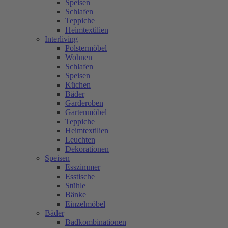
Speisen
Schlafen
Teppiche
Heimtextilien
Interliving
Polstermöbel
Wohnen
Schlafen
Speisen
Küchen
Bäder
Garderoben
Gartenmöbel
Teppiche
Heimtextilien
Leuchten
Dekorationen
Speisen
Esszimmer
Esstische
Stühle
Bänke
Einzelmöbel
Bäder
Badkombinationen