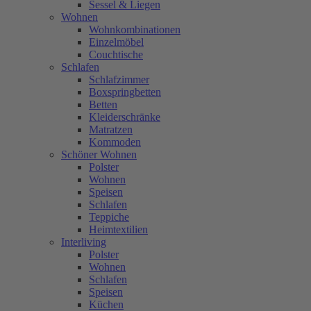
Sessel & Liegen
Wohnen
Wohnkombinationen
Einzelmöbel
Couchtische
Schlafen
Schlafzimmer
Boxspringbetten
Betten
Kleiderschränke
Matratzen
Kommoden
Schöner Wohnen
Polster
Wohnen
Speisen
Schlafen
Teppiche
Heimtextilien
Interliving
Polster
Wohnen
Schlafen
Speisen
Küchen