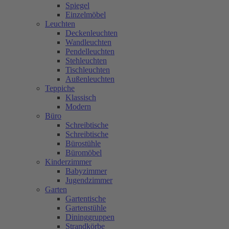
Spiegel
Einzelmöbel
Leuchten
Deckenleuchten
Wandleuchten
Pendelleuchten
Stehleuchten
Tischleuchten
Außenleuchten
Teppiche
Klassisch
Modern
Büro
Schreibtische
Schreibtische
Bürostühle
Büromöbel
Kinderzimmer
Babyzimmer
Jugendzimmer
Garten
Gartentische
Gartenstühle
Dininggruppen
Strandkörbe