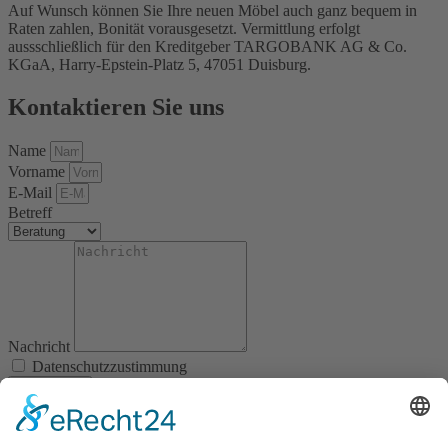
Auf Wunsch können Sie Ihre neuen Möbel auch ganz bequem in
Raten zahlen, Bonität vorausgesetzt. Vermittlung erfolgt
aussschließlich für den Kreditgeber TARGOBANK AG & Co.
KGaA, Harry-Epstein-Platz 5, 47051 Duisburg.
Kontaktieren Sie uns
Name
Vorname
E-Mail
Betreff
Nachricht
Datenschutzzustimmung
Abschicken