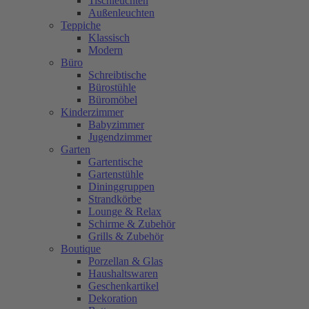
Tischleuchten
Außenleuchten
Teppiche
Klassisch
Modern
Büro
Schreibtische
Bürostühle
Büromöbel
Kinderzimmer
Babyzimmer
Jugendzimmer
Garten
Gartentische
Gartenstühle
Dininggruppen
Strandkörbe
Lounge & Relax
Schirme & Zubehör
Grills & Zubehör
Boutique
Porzellan & Glas
Haushaltswaren
Geschenkartikel
Dekoration