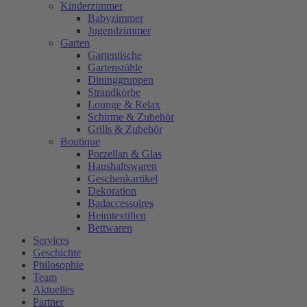
Kinderzimmer
Babyzimmer
Jugendzimmer
Garten
Gartentische
Gartenstühle
Dininggruppen
Strandkörbe
Lounge & Relax
Schirme & Zubehör
Grills & Zubehör
Boutique
Porzellan & Glas
Haushaltswaren
Geschenkartikel
Dekoration
Badaccessoires
Heimtextilien
Bettwaren
Services
Geschichte
Philosophie
Team
Aktuelles
Partner