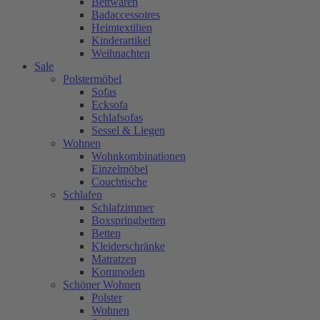
Bettwaren
Badaccessoires
Heimtextilien
Kinderartikel
Weihnachten
Sale
Polstermöbel
Sofas
Ecksofa
Schlafsofas
Sessel & Liegen
Wohnen
Wohnkombinationen
Einzelmöbel
Couchtische
Schlafen
Schlafzimmer
Boxspringbetten
Betten
Kleiderschränke
Matratzen
Kommoden
Schöner Wohnen
Polster
Wohnen