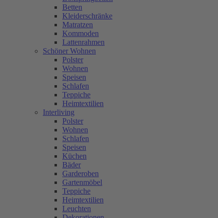
Betten
Kleiderschränke
Matratzen
Kommoden
Lattenrahmen
Schöner Wohnen
Polster
Wohnen
Speisen
Schlafen
Teppiche
Heimtextilien
Interliving
Polster
Wohnen
Schlafen
Speisen
Küchen
Bäder
Garderoben
Gartenmöbel
Teppiche
Heimtextilien
Leuchten
Dekorationen