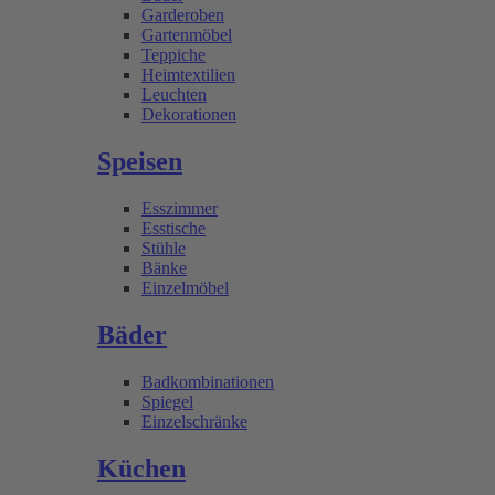
Garderoben
Gartenmöbel
Teppiche
Heimtextilien
Leuchten
Dekorationen
Speisen
Esszimmer
Esstische
Stühle
Bänke
Einzelmöbel
Bäder
Badkombinationen
Spiegel
Einzelschränke
Küchen