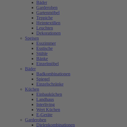
Bäder
Garderoben
Gartenmöbel
Teppiche
Heimtextilien
Leuchten
Dekorationen
Speisen
Esszimmer
Esstische
Stühle
Bänke
Einzelmöbel
Bäder
Badkombinationen
Spiegel
Einzelschränke
Küchen
Einbauküchen
Landhaus
Interliving
Wert Küchen
E-Geräte
Garderoben
Dielenkombinationen