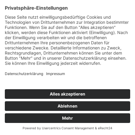
Kontakt
Möbel Wiemer GmbH & Co. KG
Martin-Opitz-Straße 2
59494 Soest
Telefon:
02921 9670-0
Telefax:
02921 77011
E-Mail:
info@moebel-wiemer.de
Öffnungszeiten
Montag – Freitag 10 – 19 Uhr
Samstag 9 – 18 Uhr