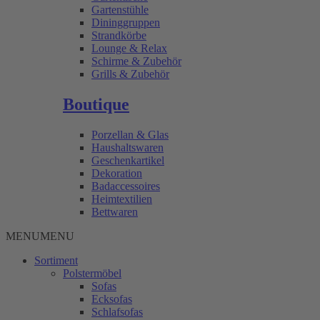
Gartenstühle
Dininggruppen
Strandkörbe
Lounge & Relax
Schirme & Zubehör
Grills & Zubehör
Boutique
Porzellan & Glas
Haushaltswaren
Geschenkartikel
Dekoration
Badaccessoires
Heimtextilien
Bettwaren
MENU
MENU
Sortiment
Polstermöbel
Sofas
Ecksofas
Schlafsofas