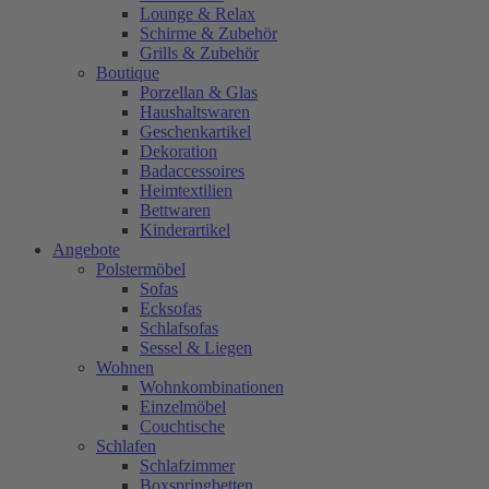
Lounge & Relax
Schirme & Zubehör
Grills & Zubehör
Boutique
Porzellan & Glas
Haushaltswaren
Geschenkartikel
Dekoration
Badaccessoires
Heimtextilien
Bettwaren
Kinderartikel
Angebote
Polstermöbel
Sofas
Ecksofas
Schlafsofas
Sessel & Liegen
Wohnen
Wohnkombinationen
Einzelmöbel
Couchtische
Schlafen
Schlafzimmer
Boxspringbetten