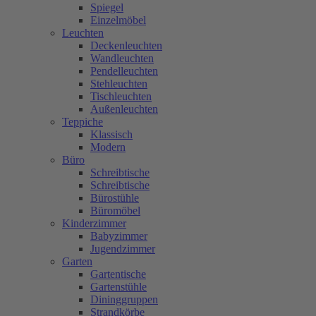
Spiegel
Einzelmöbel
Leuchten
Deckenleuchten
Wandleuchten
Pendelleuchten
Stehleuchten
Tischleuchten
Außenleuchten
Teppiche
Klassisch
Modern
Büro
Schreibtische
Schreibtische
Bürostühle
Büromöbel
Kinderzimmer
Babyzimmer
Jugendzimmer
Garten
Gartentische
Gartenstühle
Dininggruppen
Strandkörbe