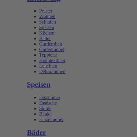
Polster
Wohnen
Schlafen
Speisen
Küchen
Bäder
Garderoben
Gartenmöbel
Teppiche
Heimtextilien
Leuchten
Dekorationen
Speisen
Esszimmer
Esstische
Stühle
Bänke
Einzelmöbel
Bäder