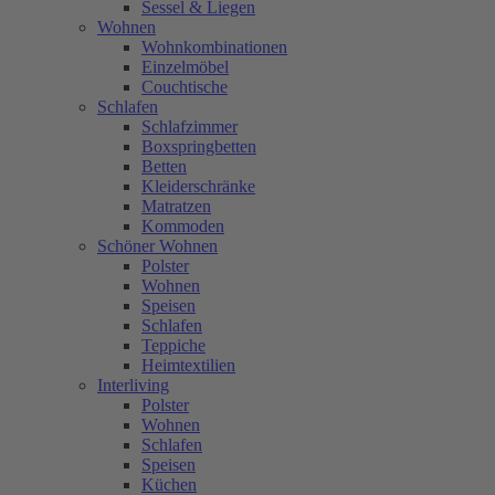
Sessel & Liegen
Wohnen
Wohnkombinationen
Einzelmöbel
Couchtische
Schlafen
Schlafzimmer
Boxspringbetten
Betten
Kleiderschränke
Matratzen
Kommoden
Schöner Wohnen
Polster
Wohnen
Speisen
Schlafen
Teppiche
Heimtextilien
Interliving
Polster
Wohnen
Schlafen
Speisen
Küchen