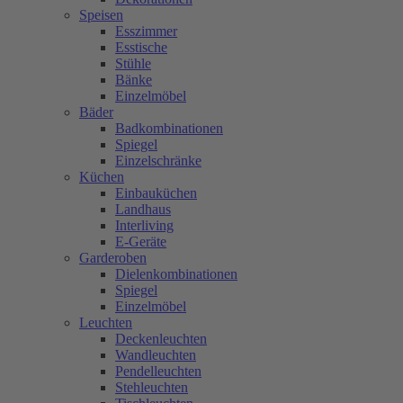
Speisen
Esszimmer
Esstische
Stühle
Bänke
Einzelmöbel
Bäder
Badkombinationen
Spiegel
Einzelschränke
Küchen
Einbauküchen
Landhaus
Interliving
E-Geräte
Garderoben
Dielenkombinationen
Spiegel
Einzelmöbel
Leuchten
Deckenleuchten
Wandleuchten
Pendelleuchten
Stehleuchten