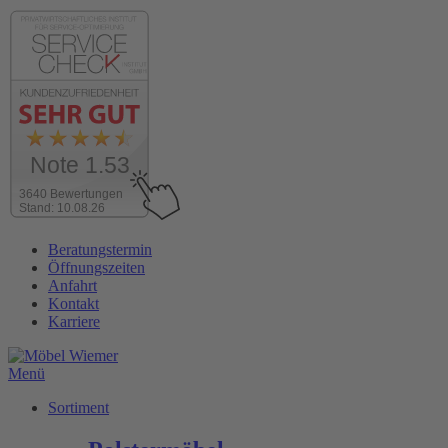
Note 1.53
3640 Bewertungen
Stand: 10.08.26
Zum
Beratungstermin
Inhalt
Öffnungszeiten
wechseln
Anfahrt
Kontakt
Karriere
Menü
Sortiment