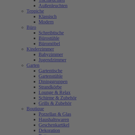
Tischleuchten
Außenleuchten
Teppiche
Klassisch
Modern
Büro
Schreibtische
Bürostühle
Büromöbel
Kinderzimmer
Babyzimmer
Jugendzimmer
Garten
Gartentische
Gartenstühle
Dininggruppen
Strandkörbe
Lounge & Relax
Schirme & Zubehör
Grills & Zubehör
Boutique
Porzellan & Glas
Haushaltswaren
Geschenkartikel
Dekoration