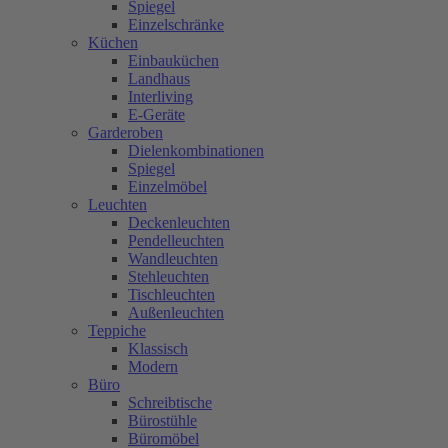
Spiegel
Einzelschränke
Küchen
Einbauküchen
Landhaus
Interliving
E-Geräte
Garderoben
Dielenkombinationen
Spiegel
Einzelmöbel
Leuchten
Deckenleuchten
Pendelleuchten
Wandleuchten
Stehleuchten
Tischleuchten
Außenleuchten
Teppiche
Klassisch
Modern
Büro
Schreibtische
Bürostühle
Büromöbel