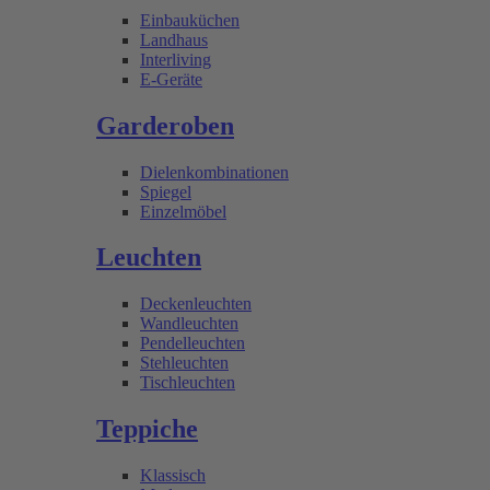
Einbauküchen
Landhaus
Interliving
E-Geräte
Garderoben
Dielenkombinationen
Spiegel
Einzelmöbel
Leuchten
Deckenleuchten
Wandleuchten
Pendelleuchten
Stehleuchten
Tischleuchten
Teppiche
Klassisch