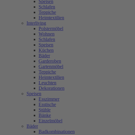
Speisen
Schlafen
Teppiche
Heimtextilien
Interliving
Polstermöbel
Wohnen
Schlafen
Speisen
Küchen
Bäder
Garderoben
Gartenmöbel
Teppiche
Heimtextilien
Leuchten
Dekorationen
Speisen
Esszimmer
Esstische
Stühle
Bänke
Einzelmöbel
Bäder
Badkombinationen