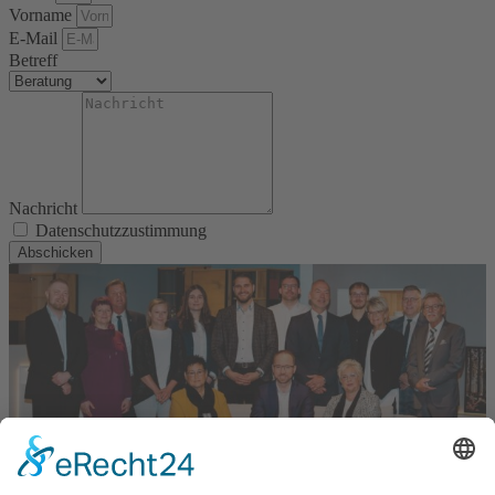
Vorname
E-Mail
Betreff
Nachricht
Datenschutzzustimmung
Abschicken