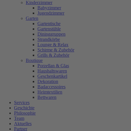
Kinderzimmer
Babyzimmer
Jugendzimmer
Garten
Gartentische
Gartenstühle
Dininggruppen
Strandkörbe
Lounge & Relax
Schirme & Zubehör
Grills & Zubehör
Boutique
Porzellan & Glas
Haushaltswaren
Geschenkartikel
Dekoration
Badaccessoires
Heimtextilien
Bettwaren
Services
Geschichte
Philosophie
Team
Aktuelles
Partner