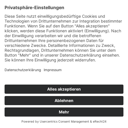
Telefax:
02921 77011
E-Mail:
info@moebel-wiemer.de
Öffnungszeiten
Montag – Freitag 10 – 19 Uhr
Samstag 9 – 18 Uhr
Das Unternehmen
Geschichte
Philosophie
Team
Karriere
Folgen Sie uns
Instagram
Facebook
Sortiment