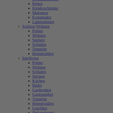
Betten
Kleiderschränke
Matratzen
Kommoden
Lattenrahmen
Schöner Wohnen
Polster
Wohnen
Speisen
Schlafen
Teppiche
Heimtextilien
Interliving
Polster
Wohnen
Schlafen
Speisen
Küchen
Bäder
Garderoben
Gartenmöbel
Teppiche
Heimtextilien
Leuchten
Dekorationen