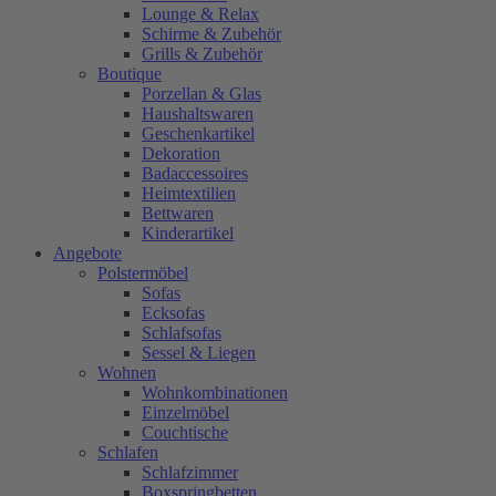
Lounge & Relax
Schirme & Zubehör
Grills & Zubehör
Boutique
Porzellan & Glas
Haushaltswaren
Geschenkartikel
Dekoration
Badaccessoires
Heimtextilien
Bettwaren
Kinderartikel
Angebote
Polstermöbel
Sofas
Ecksofas
Schlafsofas
Sessel & Liegen
Wohnen
Wohnkombinationen
Einzelmöbel
Couchtische
Schlafen
Schlafzimmer
Boxspringbetten