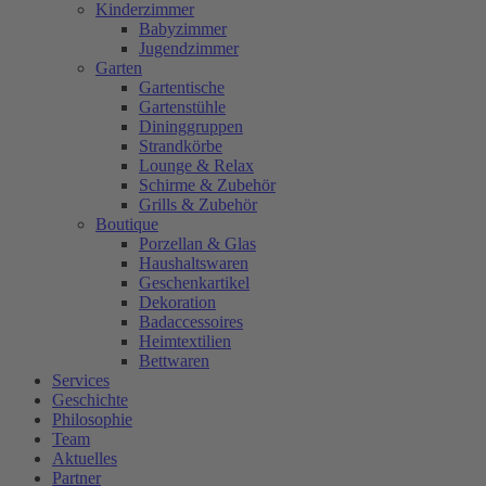
Kinderzimmer
Babyzimmer
Jugendzimmer
Garten
Gartentische
Gartenstühle
Dininggruppen
Strandkörbe
Lounge & Relax
Schirme & Zubehör
Grills & Zubehör
Boutique
Porzellan & Glas
Haushaltswaren
Geschenkartikel
Dekoration
Badaccessoires
Heimtextilien
Bettwaren
Services
Geschichte
Philosophie
Team
Aktuelles
Partner