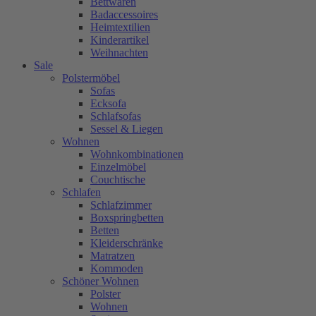
Bettwaren
Badaccessoires
Heimtextilien
Kinderartikel
Weihnachten
Sale
Polstermöbel
Sofas
Ecksofa
Schlafsofas
Sessel & Liegen
Wohnen
Wohnkombinationen
Einzelmöbel
Couchtische
Schlafen
Schlafzimmer
Boxspringbetten
Betten
Kleiderschränke
Matratzen
Kommoden
Schöner Wohnen
Polster
Wohnen