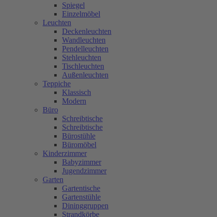
Spiegel
Einzelmöbel
Leuchten
Deckenleuchten
Wandleuchten
Pendelleuchten
Stehleuchten
Tischleuchten
Außenleuchten
Teppiche
Klassisch
Modern
Büro
Schreibtische
Schreibtische
Bürostühle
Büromöbel
Kinderzimmer
Babyzimmer
Jugendzimmer
Garten
Gartentische
Gartenstühle
Dininggruppen
Strandkörbe