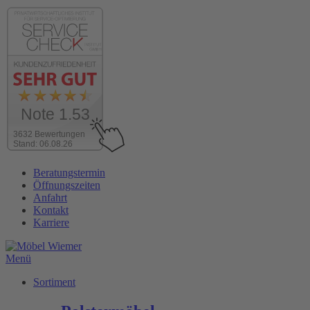
Note 1.53
3632 Bewertungen
Stand: 06.08.26
Zum
Beratungstermin
Inhalt
Öffnungszeiten
wechseln
Anfahrt
Kontakt
Karriere
Menü
Sortiment