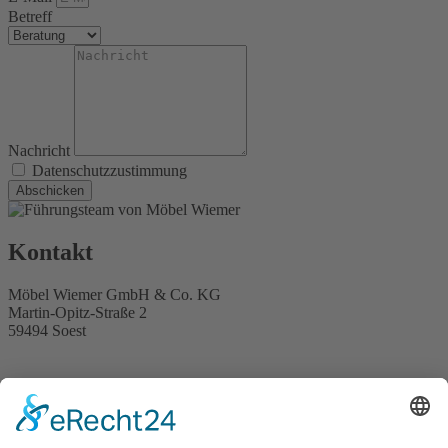
Betreff
Nachricht
Datenschutzzustimmung
Abschicken
Kontakt
Möbel Wiemer GmbH & Co. KG
Martin-Opitz-Straße 2
59494 Soest
Telefon:
02921 9670-0