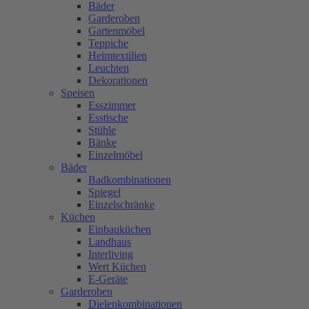
Bäder
Garderoben
Gartenmöbel
Teppiche
Heimtextilien
Leuchten
Dekorationen
Speisen
Esszimmer
Esstische
Stühle
Bänke
Einzelmöbel
Bäder
Badkombinationen
Spiegel
Einzelschränke
Küchen
Einbauküchen
Landhaus
Interliving
Wert Küchen
E-Geräte
Garderoben
Dielenkombinationen