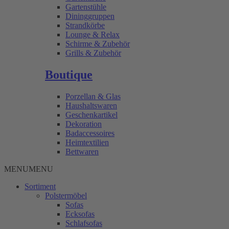
Gartenstühle
Dininggruppen
Strandkörbe
Lounge & Relax
Schirme & Zubehör
Grills & Zubehör
Boutique
Porzellan & Glas
Haushaltswaren
Geschenkartikel
Dekoration
Badaccessoires
Heimtextilien
Bettwaren
MENU
MENU
Sortiment
Polstermöbel
Sofas
Ecksofas
Schlafsofas