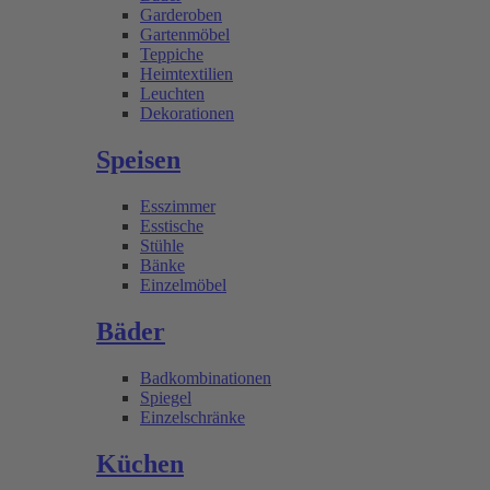
Garderoben
Gartenmöbel
Teppiche
Heimtextilien
Leuchten
Dekorationen
Speisen
Esszimmer
Esstische
Stühle
Bänke
Einzelmöbel
Bäder
Badkombinationen
Spiegel
Einzelschränke
Küchen