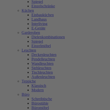
Spiegel
Einzelschränke
Küchen
Einbauküchen
Landhaus
Interliving
E-Geräte
Garderoben
Dielenkombinationen
Spiegel
Einzelmöbel
Leuchten
Deckenleuchten
Pendelleuchten
Wandleuchten
Stehleuchten
Tischleuchten
Außenleuchten
Teppiche
Klassisch
Modern
Büro
Schreibtische
Bürostühle
Büromöbel