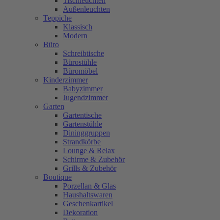
Tischleuchten
Außenleuchten
Teppiche
Klassisch
Modern
Büro
Schreibtische
Bürostühle
Büromöbel
Kinderzimmer
Babyzimmer
Jugendzimmer
Garten
Gartentische
Gartenstühle
Dininggruppen
Strandkörbe
Lounge & Relax
Schirme & Zubehör
Grills & Zubehör
Boutique
Porzellan & Glas
Haushaltswaren
Geschenkartikel
Dekoration