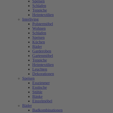
Speisen
Schlafen
Teppiche
Heimtextilien
Interliving
Polstermöbel
Wohnen
Schlafen
Speisen
Küchen
Bäder
Garderoben
Gartenmöbel
Teppiche
Heimtextilien
Leuchten
Dekorationen
Speisen
Esszimmer
Esstische
Stühle
Bänke
Einzelmöbel
Bäder
Badkombinationen