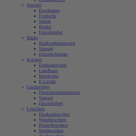
Speisen
Esszimmer
Esstische
Stühle
Bänke
Einzelmöbel
Bäder
Badkombinationen
Spiegel
Einzelschränke
Küchen
Einbauküchen
Landhaus
Interliving
E-Geräte
Garderoben
Dielenkombinationen
Spiegel
Einzelmöbel
Leuchten
Deckenleuchten
Wandleuchten
Pendelleuchten
Stehleuchten