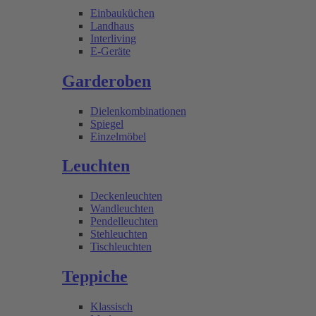
Einbauküchen
Landhaus
Interliving
E-Geräte
Garderoben
Dielenkombinationen
Spiegel
Einzelmöbel
Leuchten
Deckenleuchten
Wandleuchten
Pendelleuchten
Stehleuchten
Tischleuchten
Teppiche
Klassisch