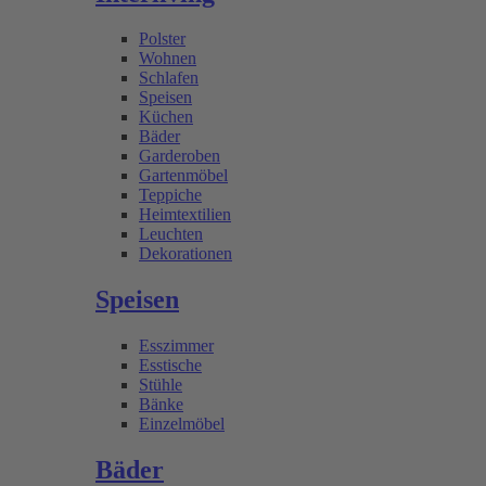
Polster
Wohnen
Schlafen
Speisen
Küchen
Bäder
Garderoben
Gartenmöbel
Teppiche
Heimtextilien
Leuchten
Dekorationen
Speisen
Esszimmer
Esstische
Stühle
Bänke
Einzelmöbel
Bäder