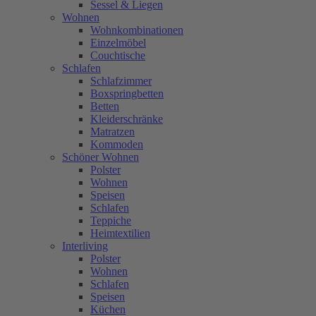
Sessel & Liegen
Wohnen
Wohnkombinationen
Einzelmöbel
Couchtische
Schlafen
Schlafzimmer
Boxspringbetten
Betten
Kleiderschränke
Matratzen
Kommoden
Schöner Wohnen
Polster
Wohnen
Speisen
Schlafen
Teppiche
Heimtextilien
Interliving
Polster
Wohnen
Schlafen
Speisen
Küchen