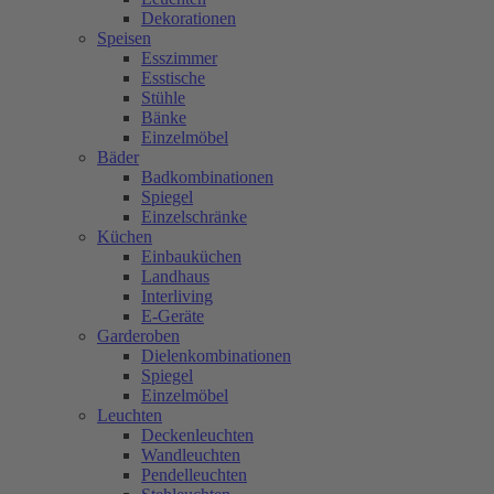
Dekorationen
Speisen
Esszimmer
Esstische
Stühle
Bänke
Einzelmöbel
Bäder
Badkombinationen
Spiegel
Einzelschränke
Küchen
Einbauküchen
Landhaus
Interliving
E-Geräte
Garderoben
Dielenkombinationen
Spiegel
Einzelmöbel
Leuchten
Deckenleuchten
Wandleuchten
Pendelleuchten