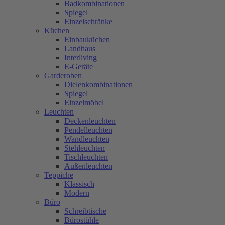
Badkombinationen
Spiegel
Einzelschränke
Küchen
Einbauküchen
Landhaus
Interliving
E-Geräte
Garderoben
Dielenkombinationen
Spiegel
Einzelmöbel
Leuchten
Deckenleuchten
Pendelleuchten
Wandleuchten
Stehleuchten
Tischleuchten
Außenleuchten
Teppiche
Klassisch
Modern
Büro
Schreibtische
Bürostühle