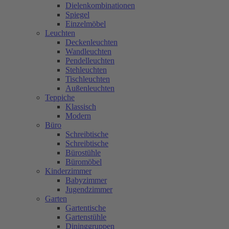
Dielenkombinationen
Spiegel
Einzelmöbel
Leuchten
Deckenleuchten
Wandleuchten
Pendelleuchten
Stehleuchten
Tischleuchten
Außenleuchten
Teppiche
Klassisch
Modern
Büro
Schreibtische
Schreibtische
Bürostühle
Büromöbel
Kinderzimmer
Babyzimmer
Jugendzimmer
Garten
Gartentische
Gartenstühle
Dininggruppen