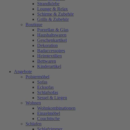
Strandkörbe
Lounge & Relax
Schirme & Zubehör
Grills & Zubehör
Boutique
Porzellan & Glas
Haushaltswaren
Geschenkartikel
Dekoration
Badaccessoires
Heimtextilien
Bettwaren
Kinderartikel
Angebote
Polstermöbel
Sofas
Ecksofas
Schlafsofas
Sessel & Liegen
Wohnen
Wohnkombinationen
Einzelmöbel
Couchtische
Schlafen
Schlafzimmer