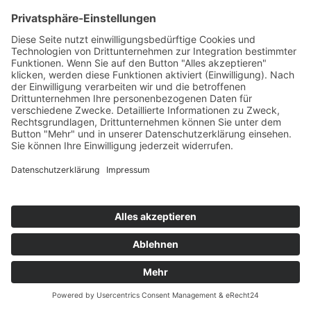
Telefon:
02921 9670-0
Telefax:
02921 77011
E-Mail:
info@moebel-wiemer.de
Öffnungszeiten
Montag – Freitag 10 – 19 Uhr
Samstag 9 – 18 Uhr
Das Unternehmen
Geschichte
Philosophie
Team
Karriere