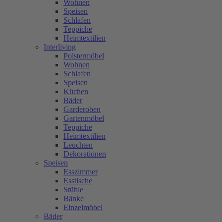
Wohnen
Speisen
Schlafen
Teppiche
Heimtextilien
Interliving
Polstermöbel
Wohnen
Schlafen
Speisen
Küchen
Bäder
Garderoben
Gartenmöbel
Teppiche
Heimtextilien
Leuchten
Dekorationen
Speisen
Esszimmer
Esstische
Stühle
Bänke
Einzelmöbel
Bäder