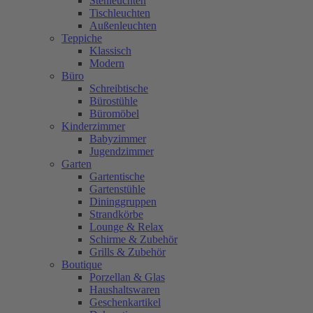
Stehleuchten
Tischleuchten
Außenleuchten
Teppiche
Klassisch
Modern
Büro
Schreibtische
Bürostühle
Büromöbel
Kinderzimmer
Babyzimmer
Jugendzimmer
Garten
Gartentische
Gartenstühle
Dininggruppen
Strandkörbe
Lounge & Relax
Schirme & Zubehör
Grills & Zubehör
Boutique
Porzellan & Glas
Haushaltswaren
Geschenkartikel