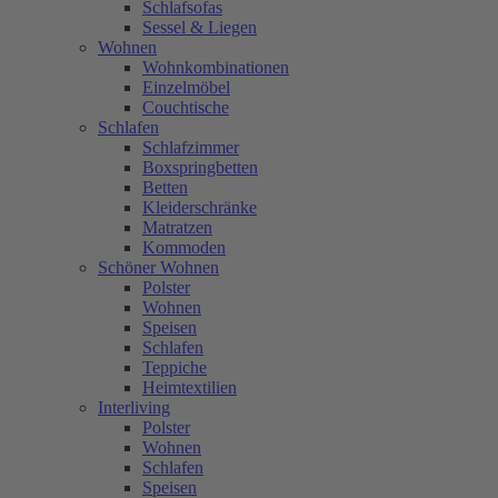
Schlafsofas
Sessel & Liegen
Wohnen
Wohnkombinationen
Einzelmöbel
Couchtische
Schlafen
Schlafzimmer
Boxspringbetten
Betten
Kleiderschränke
Matratzen
Kommoden
Schöner Wohnen
Polster
Wohnen
Speisen
Schlafen
Teppiche
Heimtextilien
Interliving
Polster
Wohnen
Schlafen
Speisen