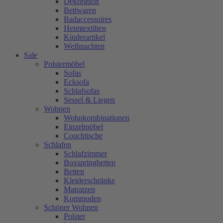
Dekoration
Bettwaren
Badaccessoires
Heimtextilien
Kinderartikel
Weihnachten
Sale
Polstermöbel
Sofas
Ecksofa
Schlafsofas
Sessel & Liegen
Wohnen
Wohnkombinationen
Einzelmöbel
Couchtische
Schlafen
Schlafzimmer
Boxspringbetten
Betten
Kleiderschränke
Matratzen
Kommoden
Schöner Wohnen
Polster