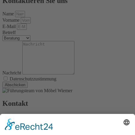
Kontaktieren Sie uns
Name
Vorname
E-Mail
Betreff
Nachricht
Datenschutzzustimmung
Abschicken
Kontakt
Möbel Wiemer GmbH & Co. KG
Martin-Opitz-Straße 2
59494 Soest