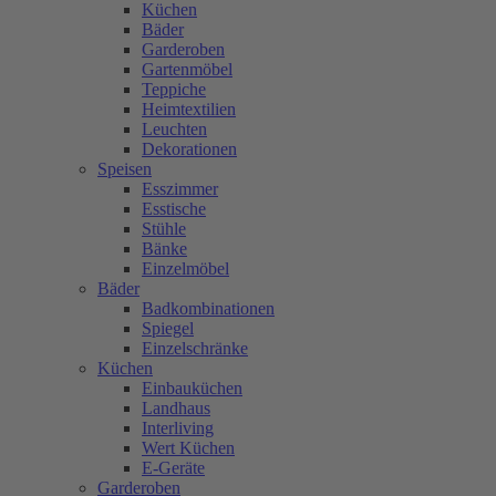
Küchen
Bäder
Garderoben
Gartenmöbel
Teppiche
Heimtextilien
Leuchten
Dekorationen
Speisen
Esszimmer
Esstische
Stühle
Bänke
Einzelmöbel
Bäder
Badkombinationen
Spiegel
Einzelschränke
Küchen
Einbauküchen
Landhaus
Interliving
Wert Küchen
E-Geräte
Garderoben