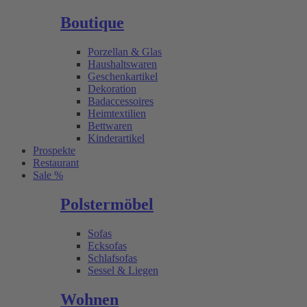
Boutique
Porzellan & Glas
Haushaltswaren
Geschenkartikel
Dekoration
Badaccessoires
Heimtextilien
Bettwaren
Kinderartikel
Prospekte
Restaurant
Sale %
Polstermöbel
Sofas
Ecksofas
Schlafsofas
Sessel & Liegen
Wohnen