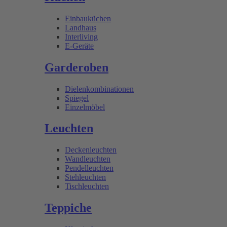
Einbauküchen
Landhaus
Interliving
E-Geräte
Garderoben
Dielenkombinationen
Spiegel
Einzelmöbel
Leuchten
Deckenleuchten
Wandleuchten
Pendelleuchten
Stehleuchten
Tischleuchten
Teppiche