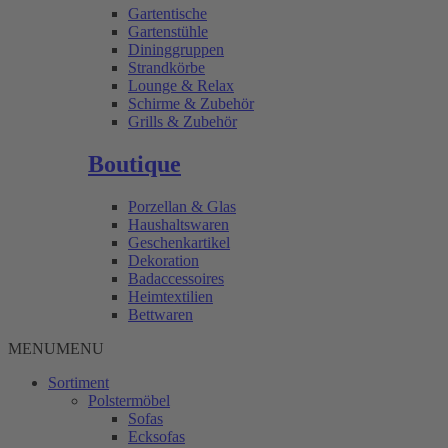
Gartentische
Gartenstühle
Dininggruppen
Strandkörbe
Lounge & Relax
Schirme & Zubehör
Grills & Zubehör
Boutique
Porzellan & Glas
Haushaltswaren
Geschenkartikel
Dekoration
Badaccessoires
Heimtextilien
Bettwaren
MENU
MENU
Sortiment
Polstermöbel
Sofas
Ecksofas