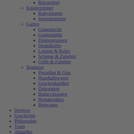
Büromöbel
Kinderzimmer
Babyzimmer
Jugendzimmer
Garten
Gartentische
Gartenstühle
Dininggruppen
Strandkörbe
Lounge & Relax
Schirme & Zubehör
Grills & Zubehör
Boutique
Porzellan & Glas
Haushaltswaren
Geschenkartikel
Dekoration
Badaccessoires
Heimtextilien
Bettwaren
Services
Geschichte
Philosophie
Team
Aktuelles