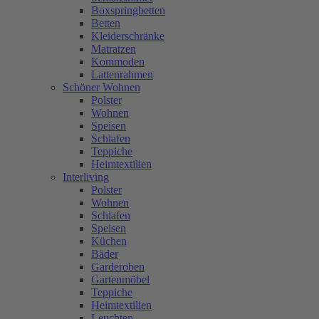
Boxspringbetten
Betten
Kleiderschränke
Matratzen
Kommoden
Lattenrahmen
Schöner Wohnen
Polster
Wohnen
Speisen
Schlafen
Teppiche
Heimtextilien
Interliving
Polster
Wohnen
Schlafen
Speisen
Küchen
Bäder
Garderoben
Gartenmöbel
Teppiche
Heimtextilien
Leuchten