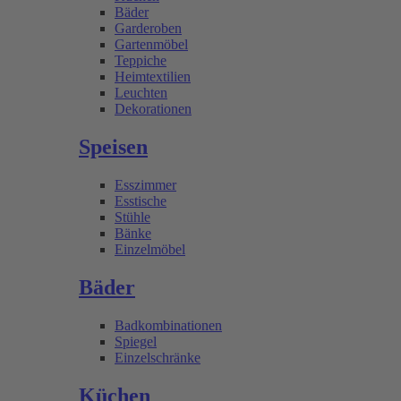
Bäder
Garderoben
Gartenmöbel
Teppiche
Heimtextilien
Leuchten
Dekorationen
Speisen
Esszimmer
Esstische
Stühle
Bänke
Einzelmöbel
Bäder
Badkombinationen
Spiegel
Einzelschränke
Küchen