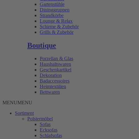
Gartenstühle
Dininggruppen
Strandkörbe
Lounge & Relax
Schirme & Zubehör
Grills & Zubehör
Boutique
Porzellan & Glas
Haushaltswaren
Geschenkartikel
Dekoration
Badaccessoires
Heimtextilien
Bettwaren
MENU
MENU
Sortiment
Polstermöbel
Sofas
Ecksofas
Schlafsofas