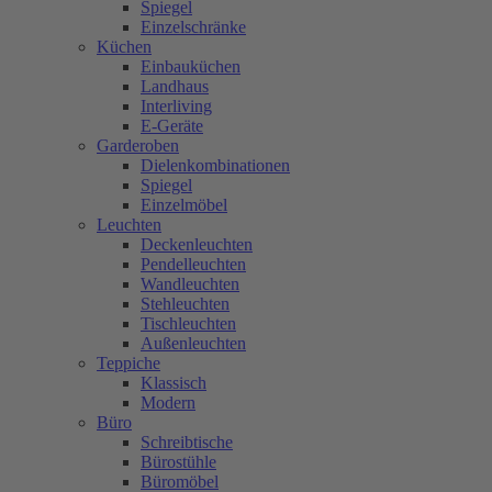
Spiegel
Einzelschränke
Küchen
Einbauküchen
Landhaus
Interliving
E-Geräte
Garderoben
Dielenkombinationen
Spiegel
Einzelmöbel
Leuchten
Deckenleuchten
Pendelleuchten
Wandleuchten
Stehleuchten
Tischleuchten
Außenleuchten
Teppiche
Klassisch
Modern
Büro
Schreibtische
Bürostühle
Büromöbel