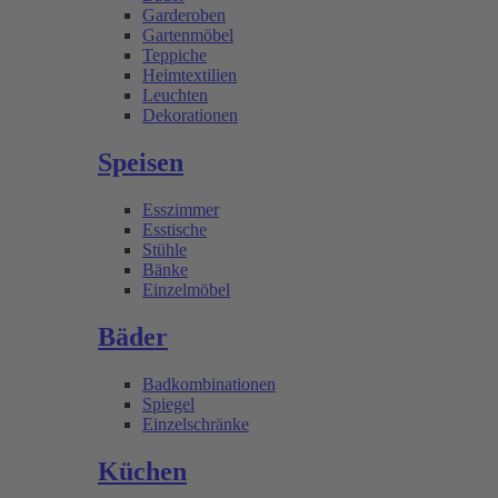
Garderoben
Gartenmöbel
Teppiche
Heimtextilien
Leuchten
Dekorationen
Speisen
Esszimmer
Esstische
Stühle
Bänke
Einzelmöbel
Bäder
Badkombinationen
Spiegel
Einzelschränke
Küchen