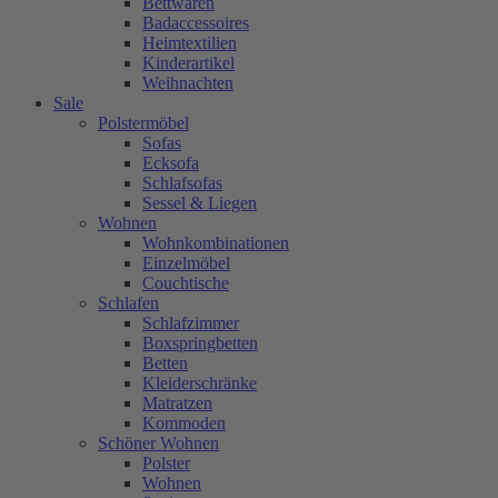
Bettwaren
Badaccessoires
Heimtextilien
Kinderartikel
Weihnachten
Sale
Polstermöbel
Sofas
Ecksofa
Schlafsofas
Sessel & Liegen
Wohnen
Wohnkombinationen
Einzelmöbel
Couchtische
Schlafen
Schlafzimmer
Boxspringbetten
Betten
Kleiderschränke
Matratzen
Kommoden
Schöner Wohnen
Polster
Wohnen