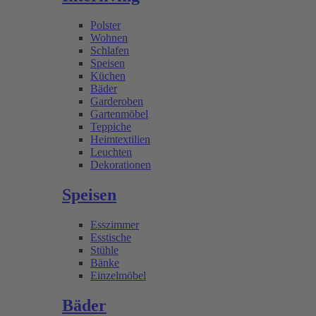
Polster
Wohnen
Schlafen
Speisen
Küchen
Bäder
Garderoben
Gartenmöbel
Teppiche
Heimtextilien
Leuchten
Dekorationen
Speisen
Esszimmer
Esstische
Stühle
Bänke
Einzelmöbel
Bäder