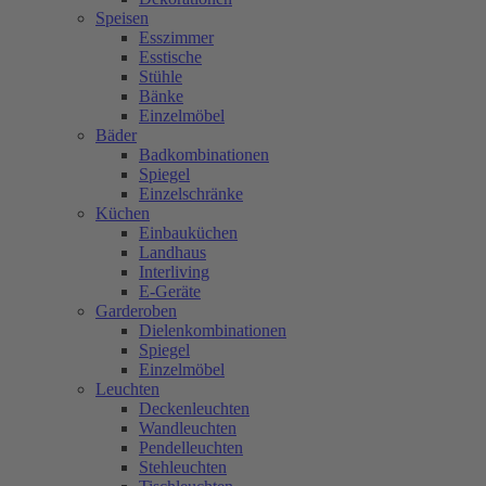
Speisen
Esszimmer
Esstische
Stühle
Bänke
Einzelmöbel
Bäder
Badkombinationen
Spiegel
Einzelschränke
Küchen
Einbauküchen
Landhaus
Interliving
E-Geräte
Garderoben
Dielenkombinationen
Spiegel
Einzelmöbel
Leuchten
Deckenleuchten
Wandleuchten
Pendelleuchten
Stehleuchten