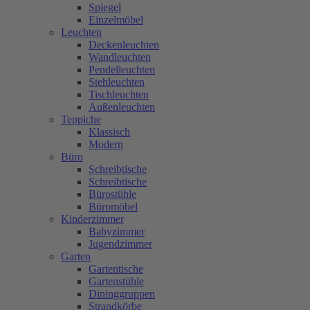
Spiegel
Einzelmöbel
Leuchten
Deckenleuchten
Wandleuchten
Pendelleuchten
Stehleuchten
Tischleuchten
Außenleuchten
Teppiche
Klassisch
Modern
Büro
Schreibtische
Schreibtische
Bürostühle
Büromöbel
Kinderzimmer
Babyzimmer
Jugendzimmer
Garten
Gartentische
Gartenstühle
Dininggruppen
Strandkörbe