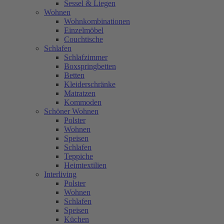
Sessel & Liegen
Wohnen
Wohnkombinationen
Einzelmöbel
Couchtische
Schlafen
Schlafzimmer
Boxspringbetten
Betten
Kleiderschränke
Matratzen
Kommoden
Schöner Wohnen
Polster
Wohnen
Speisen
Schlafen
Teppiche
Heimtextilien
Interliving
Polster
Wohnen
Schlafen
Speisen
Küchen