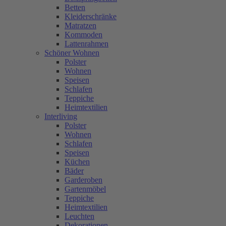
Betten
Kleiderschränke
Matratzen
Kommoden
Lattenrahmen
Schöner Wohnen
Polster
Wohnen
Speisen
Schlafen
Teppiche
Heimtextilien
Interliving
Polster
Wohnen
Schlafen
Speisen
Küchen
Bäder
Garderoben
Gartenmöbel
Teppiche
Heimtextilien
Leuchten
Dekorationen