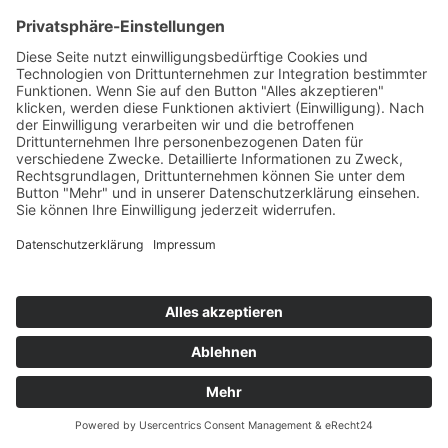
Telefax:
02921 77011
E-Mail:
info@moebel-wiemer.de
Öffnungszeiten
Montag – Freitag 10 – 19 Uhr
Samstag 9 – 18 Uhr
Das Unternehmen
Geschichte
Philosophie
Team
Karriere
Folgen Sie uns
Instagram
Facebook
Sortiment