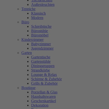
Tischleuchten
Außenleuchten
Teppiche
Klassisch
Modern
Büro
Schreibtische
Bürostühle
Büromöbel
Kinderzimmer
Babyzimmer
Jugendzimmer
Garten
Gartentische
Gartenstühle
Dininggruppen
Strandkörbe
Lounge & Relax
Schirme & Zubehör
Grills & Zubehör
Boutique
Porzellan & Glas
Haushaltswaren
Geschenkartikel
Dekoration