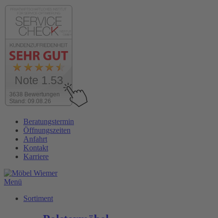
Note 1.53
3638 Bewertungen
Stand: 09.08.26
Zum
Beratungstermin
Inhalt
Öffnungszeiten
wechseln
Anfahrt
Kontakt
Karriere
Menü
Sortiment