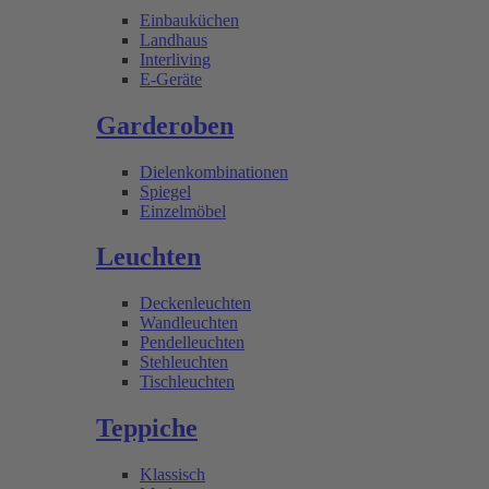
Einbauküchen
Landhaus
Interliving
E-Geräte
Garderoben
Dielenkombinationen
Spiegel
Einzelmöbel
Leuchten
Deckenleuchten
Wandleuchten
Pendelleuchten
Stehleuchten
Tischleuchten
Teppiche
Klassisch