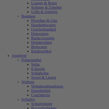
Lounge & Relax
Schirme & Zubehör
Grills & Zubehör
Boutique
Porzellan & Glas
Haushaltswaren
Geschenkartikel
Dekoration
Badaccessoires
Heimtextilien
Bettwaren
Kinderartikel
Angebote
Polstermöbel
Sofas
Ecksofas
Schlafsofas
Sessel & Liegen
Wohnen
Wohnkombinationen
Einzelmöbel
Couchtische
Schlafen
Schlafzimmer
Boxspringbetten