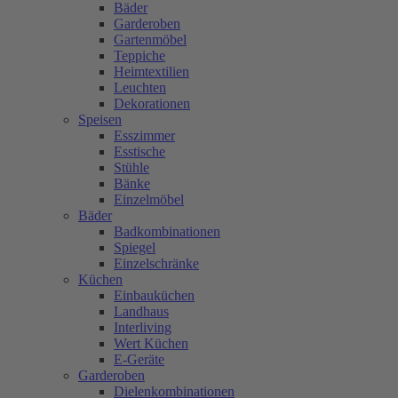
Bäder
Garderoben
Gartenmöbel
Teppiche
Heimtextilien
Leuchten
Dekorationen
Speisen
Esszimmer
Esstische
Stühle
Bänke
Einzelmöbel
Bäder
Badkombinationen
Spiegel
Einzelschränke
Küchen
Einbauküchen
Landhaus
Interliving
Wert Küchen
E-Geräte
Garderoben
Dielenkombinationen