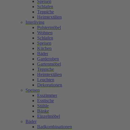
Speisen
Schlafen
Teppiche
Heimtextilien
Interliving
Polstermöbel
Wohnen
Schlafen
Speisen
Küchen
Bäder
Garderoben
Gartenmöbel
Teppiche
Heimtextilien
Leuchten
Dekorationen
Speisen
Esszimmer
Esstische
Stühle
Bänke
Einzelmöbel
Bäder
Badkombinationen