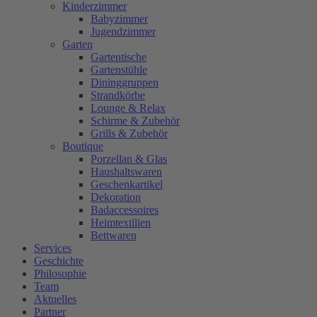
Kinderzimmer
Babyzimmer
Jugendzimmer
Garten
Gartentische
Gartenstühle
Dininggruppen
Strandkörbe
Lounge & Relax
Schirme & Zubehör
Grills & Zubehör
Boutique
Porzellan & Glas
Haushaltswaren
Geschenkartikel
Dekoration
Badaccessoires
Heimtextilien
Bettwaren
Services
Geschichte
Philosophie
Team
Aktuelles
Partner