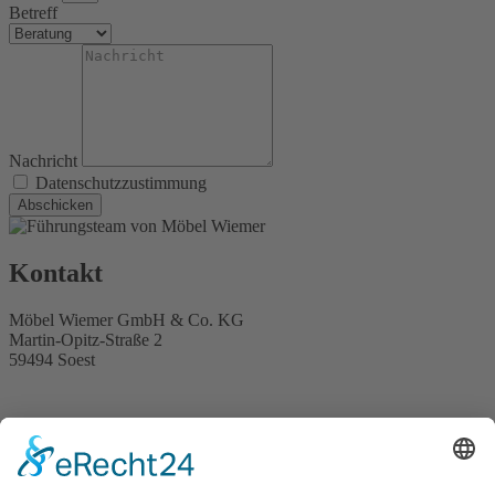
Betreff
Nachricht
Datenschutzzustimmung
Abschicken
Kontakt
Möbel Wiemer GmbH & Co. KG
Martin-Opitz-Straße 2
59494 Soest
Telefon:
02921 9670-0