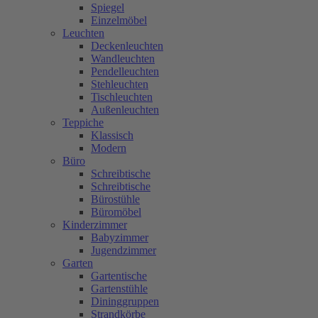
Spiegel
Einzelmöbel
Leuchten
Deckenleuchten
Wandleuchten
Pendelleuchten
Stehleuchten
Tischleuchten
Außenleuchten
Teppiche
Klassisch
Modern
Büro
Schreibtische
Schreibtische
Bürostühle
Büromöbel
Kinderzimmer
Babyzimmer
Jugendzimmer
Garten
Gartentische
Gartenstühle
Dininggruppen
Strandkörbe