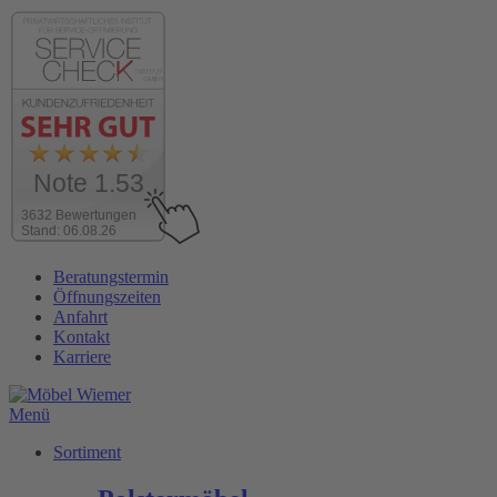
Note 1.53
3632 Bewertungen
Stand: 06.08.26
Zum
Beratungstermin
Inhalt
Öffnungszeiten
wechseln
Anfahrt
Kontakt
Karriere
Menü
Sortiment