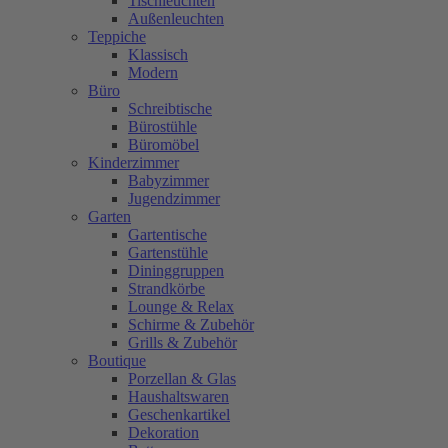
Tischleuchten
Außenleuchten
Teppiche
Klassisch
Modern
Büro
Schreibtische
Bürostühle
Büromöbel
Kinderzimmer
Babyzimmer
Jugendzimmer
Garten
Gartentische
Gartenstühle
Dininggruppen
Strandkörbe
Lounge & Relax
Schirme & Zubehör
Grills & Zubehör
Boutique
Porzellan & Glas
Haushaltswaren
Geschenkartikel
Dekoration