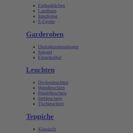
Einbauküchen
Landhaus
Interliving
E-Geräte
Garderoben
Dielenkombinationen
Spiegel
Einzelmöbel
Leuchten
Deckenleuchten
Wandleuchten
Pendelleuchten
Stehleuchten
Tischleuchten
Teppiche
Klassisch