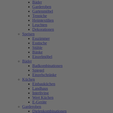
Bäder
Garderoben
Gartenmöbel
Teppiche
Heimtextilien
Leuchten
Dekorationen
Speisen
Esszimmer
Esstische
Stühle
Bänke
Einzelmöbel
Bäder
Badkombinationen
Spiegel
Einzelschränke
Küchen
Einbauküchen
Landhaus
Interliving
Wert Küchen
E-Geräte
Garderoben
Dielenkombinationen