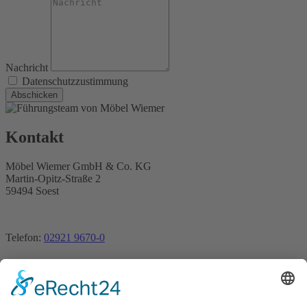
Nachricht
Datenschutzzustimmung
Abschicken
Kontakt
Möbel Wiemer GmbH & Co. KG
Martin-Opitz-Straße 2
59494 Soest
Telefon:
02921 9670-0
Telefax:
02921 77011