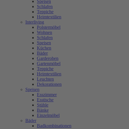
Speisen
Schlafen
Teppiche
Heimtextilien
Interliving
Polstermöbel
Wohnen
Schlafen
Speisen
Küchen
Bäder
Garderoben
Gartenmöbel
Teppiche
Heimtextilien
Leuchten
Dekorationen
Speisen
Esszimmer
Esstische
Stühle
Bänke
Einzelmöbel
Bäder
Badkombinationen