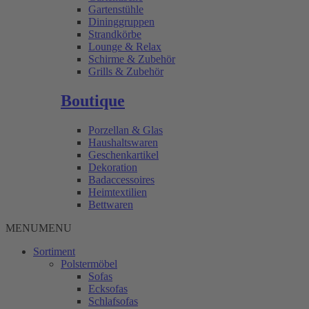
Gartenstühle
Dininggruppen
Strandkörbe
Lounge & Relax
Schirme & Zubehör
Grills & Zubehör
Boutique
Porzellan & Glas
Haushaltswaren
Geschenkartikel
Dekoration
Badaccessoires
Heimtextilien
Bettwaren
MENU
MENU
Sortiment
Polstermöbel
Sofas
Ecksofas
Schlafsofas