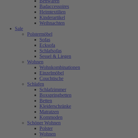
Bettwaren
Badaccessoires
Heimtextilien
Kinderartikel
Weihnachten
Sale
Polstermöbel
Sofas
Ecksofa
Schlafsofas
Sessel & Liegen
Wohnen
Wohnkombinationen
Einzelmöbel
Couchtische
Schlafen
Schlafzimmer
Boxspringbetten
Betten
Kleiderschränke
Matratzen
Kommoden
Schöner Wohnen
Polster
Wohnen