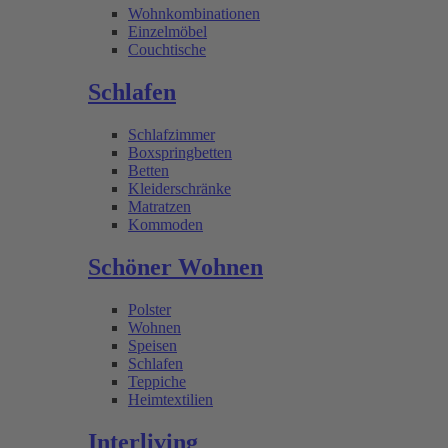
Wohnkombinationen
Einzelmöbel
Couchtische
Schlafen
Schlafzimmer
Boxspringbetten
Betten
Kleiderschränke
Matratzen
Kommoden
Schöner Wohnen
Polster
Wohnen
Speisen
Schlafen
Teppiche
Heimtextilien
Interliving