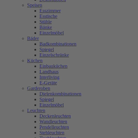
Speisen
Esszimmer
Esstische
Stühle
Bänke
Einzelmöbel
Bäder
Badkombinationen
Spiegel
Einzelschränke
Küchen
Einbauküchen
Landhaus
Interliving
E-Geräte
Garderoben
Dielenkombinationen
Spiegel
Einzelmöbel
Leuchten
Deckenleuchten
Wandleuchten
Pendelleuchten
Stehleuchten