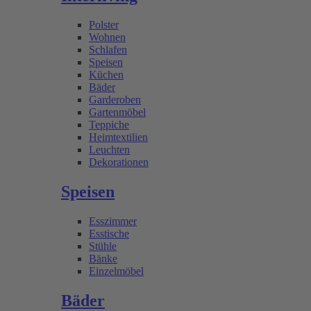
Polster
Wohnen
Schlafen
Speisen
Küchen
Bäder
Garderoben
Gartenmöbel
Teppiche
Heimtextilien
Leuchten
Dekorationen
Speisen
Esszimmer
Esstische
Stühle
Bänke
Einzelmöbel
Bäder