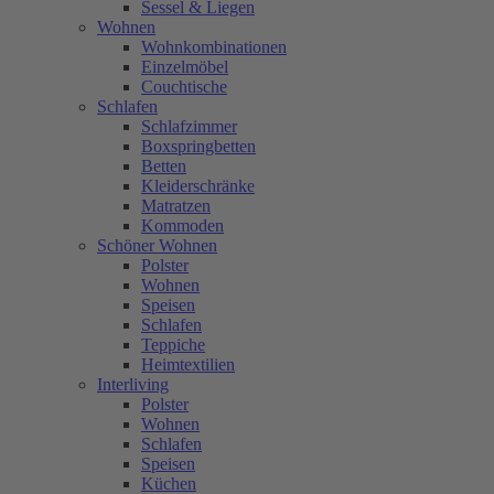
Sessel & Liegen
Wohnen
Wohnkombinationen
Einzelmöbel
Couchtische
Schlafen
Schlafzimmer
Boxspringbetten
Betten
Kleiderschränke
Matratzen
Kommoden
Schöner Wohnen
Polster
Wohnen
Speisen
Schlafen
Teppiche
Heimtextilien
Interliving
Polster
Wohnen
Schlafen
Speisen
Küchen