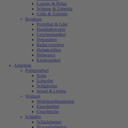
Lounge & Relax
Schirme & Zubehör
Grills & Zubehör
Boutique
Porzellan & Glas
Haushaltswaren
Geschenkartikel
Dekoration
Badaccessoires
Heimtextilien
Bettwaren
Kinderartikel
Angebote
Polstermöbel
Sofas
Ecksofas
Schlafsofas
Sessel & Liegen
Wohnen
Wohnkombinationen
Einzelmöbel
Couchtische
Schlafen
Schlafzimmer
Boxspringbetten