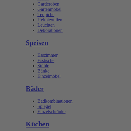
Garderoben
Gartenmöbel
Teppiche
Heimtextilien
Leuchten
Dekorationen
Speisen
Esszimmer
Esstische
Stühle
Bänke
Einzelmöbel
Bäder
Badkombinationen
Spiegel
Einzelschränke
Küchen