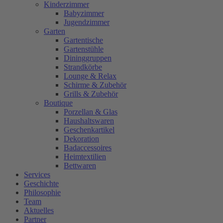
Kinderzimmer
Babyzimmer
Jugendzimmer
Garten
Gartentische
Gartenstühle
Dininggruppen
Strandkörbe
Lounge & Relax
Schirme & Zubehör
Grills & Zubehör
Boutique
Porzellan & Glas
Haushaltswaren
Geschenkartikel
Dekoration
Badaccessoires
Heimtextilien
Bettwaren
Services
Geschichte
Philosophie
Team
Aktuelles
Partner