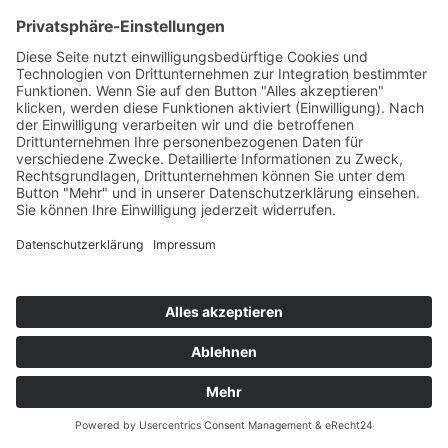
E-Mail:
info@moebel-wiemer.de
Öffnungszeiten
Montag – Freitag 10 – 19 Uhr
Samstag 9 – 18 Uhr
Das Unternehmen
Geschichte
Philosophie
Team
Karriere
Folgen Sie uns
Instagram
Facebook
Sortiment
Services
Restaurant