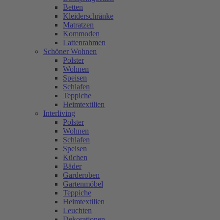
Betten
Kleiderschränke
Matratzen
Kommoden
Lattenrahmen
Schöner Wohnen
Polster
Wohnen
Speisen
Schlafen
Teppiche
Heimtextilien
Interliving
Polster
Wohnen
Schlafen
Speisen
Küchen
Bäder
Garderoben
Gartenmöbel
Teppiche
Heimtextilien
Leuchten
Dekorationen