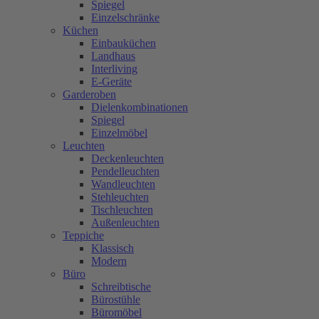
Spiegel
Einzelschränke
Küchen
Einbauküchen
Landhaus
Interliving
E-Geräte
Garderoben
Dielenkombinationen
Spiegel
Einzelmöbel
Leuchten
Deckenleuchten
Pendelleuchten
Wandleuchten
Stehleuchten
Tischleuchten
Außenleuchten
Teppiche
Klassisch
Modern
Büro
Schreibtische
Bürostühle
Büromöbel