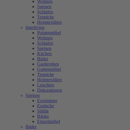
Wohnen
Speisen
Schlafen
Teppiche
Heimtextilien
Interliving
Polstermöbel
Wohnen
Schlafen
Speisen
Küchen
Bäder
Garderoben
Gartenmöbel
Teppiche
Heimtextilien
Leuchten
Dekorationen
Speisen
Esszimmer
Esstische
Stühle
Bänke
Einzelmöbel
Bäder