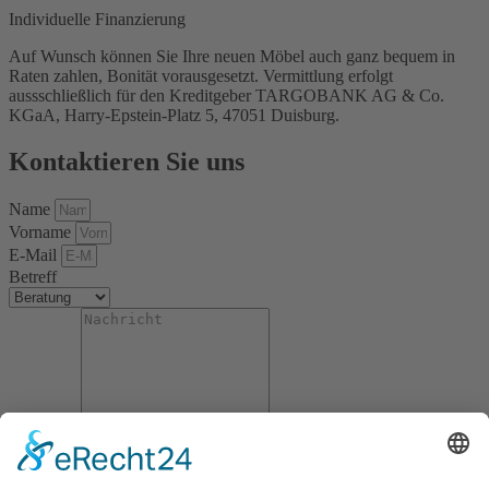
Individuelle Finanzierung
Auf Wunsch können Sie Ihre neuen Möbel auch ganz bequem in
Raten zahlen, Bonität vorausgesetzt. Vermittlung erfolgt
aussschließlich für den Kreditgeber TARGOBANK AG & Co.
KGaA, Harry-Epstein-Platz 5, 47051 Duisburg.
Kontaktieren Sie uns
Name
Vorname
E-Mail
Betreff
Nachricht
Datenschutzzustimmung
Abschicken