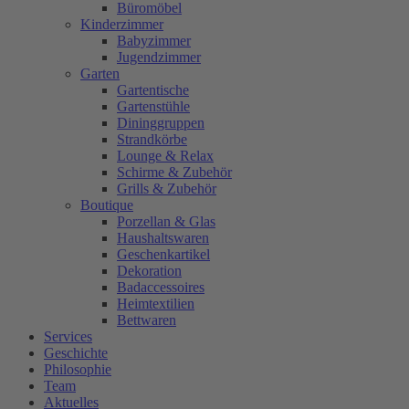
Büromöbel
Kinderzimmer
Babyzimmer
Jugendzimmer
Garten
Gartentische
Gartenstühle
Dininggruppen
Strandkörbe
Lounge & Relax
Schirme & Zubehör
Grills & Zubehör
Boutique
Porzellan & Glas
Haushaltswaren
Geschenkartikel
Dekoration
Badaccessoires
Heimtextilien
Bettwaren
Services
Geschichte
Philosophie
Team
Aktuelles