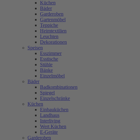
Küchen
Bäder
Garderoben
Gartenmöbel
Teppiche
Heimtextilien
Leuchten
Dekorationen
Speisen
Esszimmer
Esstische
Stühle
Bänke
Einzelmöbel
Bäder
Badkombinationen
Spiegel
Einzelschränke
Küchen
Einbauküchen
Landhaus
Interliving
Wert Küchen
E-Geräte
Garderoben