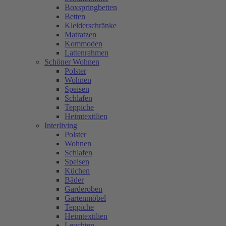
Boxspringbetten
Betten
Kleiderschränke
Matratzen
Kommoden
Lattenrahmen
Schöner Wohnen
Polster
Wohnen
Speisen
Schlafen
Teppiche
Heimtextilien
Interliving
Polster
Wohnen
Schlafen
Speisen
Küchen
Bäder
Garderoben
Gartenmöbel
Teppiche
Heimtextilien
Leuchten