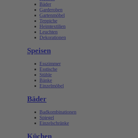
Bäder
Garderoben
Gartenmöbel
Teppiche
Heimtextilien
Leuchten
Dekorationen
Speisen
Esszimmer
Esstische
Stühle
Bänke
Einzelmöbel
Bäder
Badkombinationen
Spiegel
Einzelschränke
Küchen