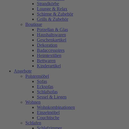
Strandkörbe
Lounge & Relax
Schirme & Zubehör
Grills & Zubehör
Boutique
Porzellan & Glas
Haushaltswaren
Geschenkartikel
Dekoration
Badaccessoires
Heimtextilien
Bettwaren
Kinderartikel
Angebote
Polstermöbel
Sofas
Ecksofas
Schlafsofas
Sessel & Liegen
Wohnen
Wohnkombinationen
Einzelmöbel
Couchtische
Schlafen
Schlafzimmer