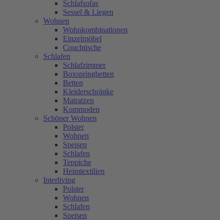
Schlafsofas
Sessel & Liegen
Wohnen
Wohnkombinationen
Einzelmöbel
Couchtische
Schlafen
Schlafzimmer
Boxspringbetten
Betten
Kleiderschränke
Matratzen
Kommoden
Schöner Wohnen
Polster
Wohnen
Speisen
Schlafen
Teppiche
Heimtextilien
Interliving
Polster
Wohnen
Schlafen
Speisen