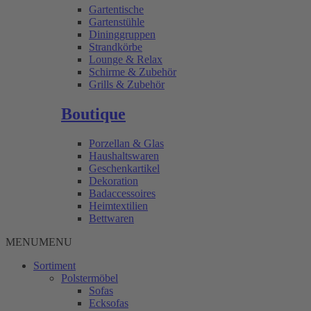
Gartentische
Gartenstühle
Dininggruppen
Strandkörbe
Lounge & Relax
Schirme & Zubehör
Grills & Zubehör
Boutique
Porzellan & Glas
Haushaltswaren
Geschenkartikel
Dekoration
Badaccessoires
Heimtextilien
Bettwaren
MENU
MENU
Sortiment
Polstermöbel
Sofas
Ecksofas