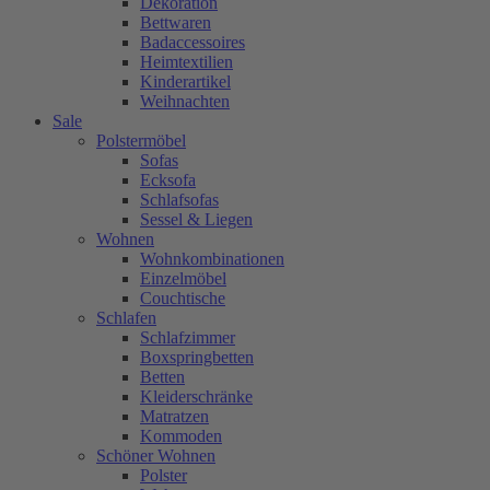
Dekoration
Bettwaren
Badaccessoires
Heimtextilien
Kinderartikel
Weihnachten
Sale
Polstermöbel
Sofas
Ecksofa
Schlafsofas
Sessel & Liegen
Wohnen
Wohnkombinationen
Einzelmöbel
Couchtische
Schlafen
Schlafzimmer
Boxspringbetten
Betten
Kleiderschränke
Matratzen
Kommoden
Schöner Wohnen
Polster