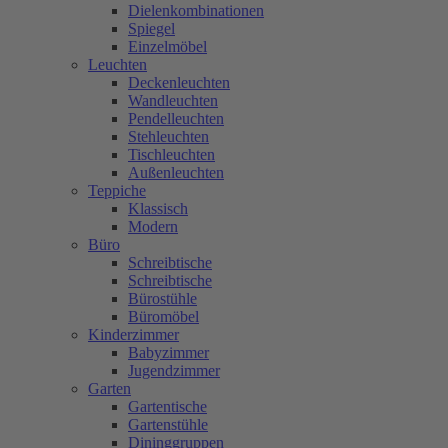
Dielenkombinationen
Spiegel
Einzelmöbel
Leuchten
Deckenleuchten
Wandleuchten
Pendelleuchten
Stehleuchten
Tischleuchten
Außenleuchten
Teppiche
Klassisch
Modern
Büro
Schreibtische
Schreibtische
Bürostühle
Büromöbel
Kinderzimmer
Babyzimmer
Jugendzimmer
Garten
Gartentische
Gartenstühle
Dininggruppen