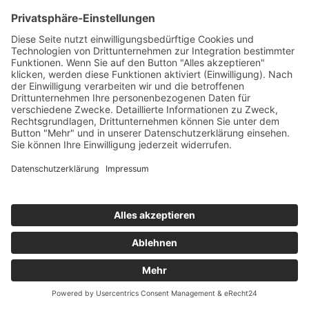
Kontakt
Möbel Wiemer GmbH & Co. KG
Martin-Opitz-Straße 2
59494 Soest
Telefon:
02921 9670-0
Telefax:
02921 77011
E-Mail:
info@moebel-wiemer.de
Öffnungszeiten
Montag – Freitag 10 – 19 Uhr
Samstag 9 – 18 Uhr