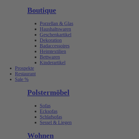
Boutique
Porzellan & Glas
Haushaltswaren
Geschenkartikel
Dekoration
Badaccessoires
Heimtextilien
Bettwaren
Kinderartikel
Prospekte
Restaurant
Sale %
Polstermöbel
Sofas
Ecksofas
Schlafsofas
Sessel & Liegen
Wohnen