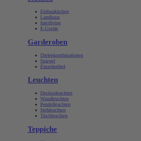
Einbauküchen
Landhaus
Interliving
E-Geräte
Garderoben
Dielenkombinationen
Spiegel
Einzelmöbel
Leuchten
Deckenleuchten
Wandleuchten
Pendelleuchten
Stehleuchten
Tischleuchten
Teppiche