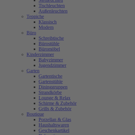
Stehleuchten
Tischleuchten
Außenleuchten
Teppiche
Klassisch
Modern
Büro
Schreibtische
Bürostühle
Büromöbel
Kinderzimmer
Babyzimmer
Jugendzimmer
Garten
Gartentische
Gartenstühle
Dininggruppen
Strandkörbe
Lounge & Relax
Schirme & Zubehör
Grills & Zubehör
Boutique
Porzellan & Glas
Haushaltswaren
Geschenkartikel