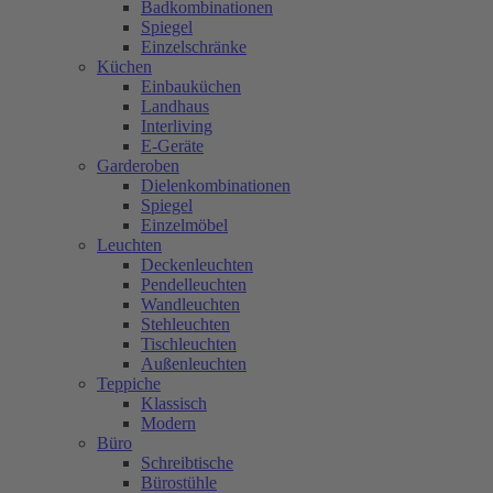
Badkombinationen
Spiegel
Einzelschränke
Küchen
Einbauküchen
Landhaus
Interliving
E-Geräte
Garderoben
Dielenkombinationen
Spiegel
Einzelmöbel
Leuchten
Deckenleuchten
Pendelleuchten
Wandleuchten
Stehleuchten
Tischleuchten
Außenleuchten
Teppiche
Klassisch
Modern
Büro
Schreibtische
Bürostühle