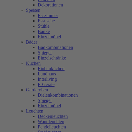
Dekorationen
Speisen
Esszimmer
Esstische
Stühle
Bänke
Einzelmöbel
Bäder
Badkombinationen
Spiegel
Einzelschränke
Küchen
Einbauküchen
Landhaus
Interliving
E-Geräte
Garderoben
Dielenkombinationen
Spiegel
Einzelmöbel
Leuchten
Deckenleuchten
Wandleuchten
Pendelleuchten