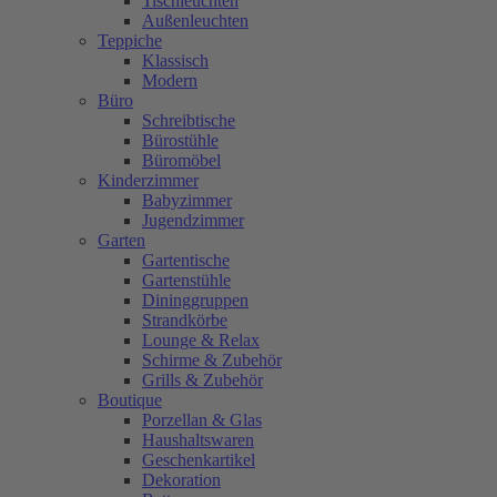
Tischleuchten
Außenleuchten
Teppiche
Klassisch
Modern
Büro
Schreibtische
Bürostühle
Büromöbel
Kinderzimmer
Babyzimmer
Jugendzimmer
Garten
Gartentische
Gartenstühle
Dininggruppen
Strandkörbe
Lounge & Relax
Schirme & Zubehör
Grills & Zubehör
Boutique
Porzellan & Glas
Haushaltswaren
Geschenkartikel
Dekoration