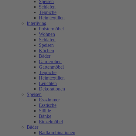
Speisen
Schlafen
Teppiche
Heimtextilien
Interliving
Polstermöbel
Wohnen
Schlafen
Speisen
Küchen
Bäder
Garderoben
Gartenmöbel
Teppiche
Heimtextilien
Leuchten
Dekorationen
Speisen
Esszimmer
Esstische
Stühle
Bänke
Einzelmöbel
Bäder
Badkombinationen