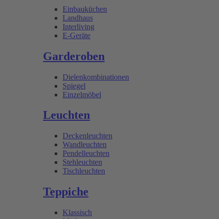
Einbauküchen
Landhaus
Interliving
E-Geräte
Garderoben
Dielenkombinationen
Spiegel
Einzelmöbel
Leuchten
Deckenleuchten
Wandleuchten
Pendelleuchten
Stehleuchten
Tischleuchten
Teppiche
Klassisch