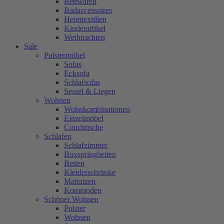
Bettwaren
Badaccessoires
Heimtextilien
Kinderartikel
Weihnachten
Sale
Polstermöbel
Sofas
Ecksofa
Schlafsofas
Sessel & Liegen
Wohnen
Wohnkombinationen
Einzelmöbel
Couchtische
Schlafen
Schlafzimmer
Boxspringbetten
Betten
Kleiderschränke
Matratzen
Kommoden
Schöner Wohnen
Polster
Wohnen