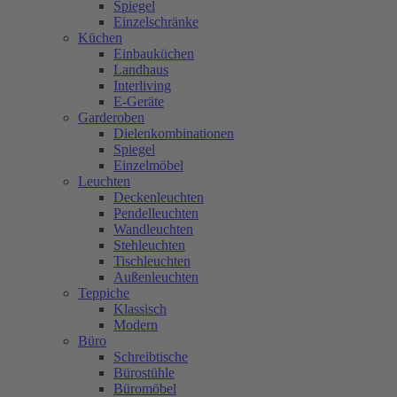
Spiegel
Einzelschränke
Küchen
Einbauküchen
Landhaus
Interliving
E-Geräte
Garderoben
Dielenkombinationen
Spiegel
Einzelmöbel
Leuchten
Deckenleuchten
Pendelleuchten
Wandleuchten
Stehleuchten
Tischleuchten
Außenleuchten
Teppiche
Klassisch
Modern
Büro
Schreibtische
Bürostühle
Büromöbel