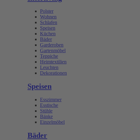
Polster
Wohnen
Schlafen
Speisen
Küchen
Bäder
Garderoben
Gartenmöbel
Teppiche
Heimtextilien
Leuchten
Dekorationen
Speisen
Esszimmer
Esstische
Stühle
Bänke
Einzelmöbel
Bäder