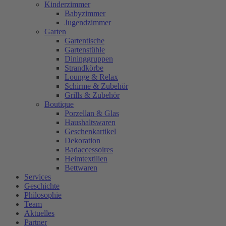
Kinderzimmer
Babyzimmer
Jugendzimmer
Garten
Gartentische
Gartenstühle
Dininggruppen
Strandkörbe
Lounge & Relax
Schirme & Zubehör
Grills & Zubehör
Boutique
Porzellan & Glas
Haushaltswaren
Geschenkartikel
Dekoration
Badaccessoires
Heimtextilien
Bettwaren
Services
Geschichte
Philosophie
Team
Aktuelles
Partner