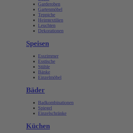
Garderoben
Gartenmöbel
Teppiche
Heimtextilien
Leuchten
Dekorationen
Speisen
Esszimmer
Esstische
Stühle
Bänke
Einzelmöbel
Bäder
Badkombinationen
Spiegel
Einzelschränke
Küchen