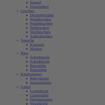
Spiegel
Einzelmöbel
Leuchten
Deckenleuchten
Wandleuchten
Pendelleuchten
Stehleuchten
Tischleuchten
Außenleuchten
Teppiche
Klassisch
Modern
Büro
Schreibtische
Schreibtische
Bürostühle
Büromöbel
Kinderzimmer
Babyzimmer
Jugendzimmer
Garten
Gartentische
Gartenstühle
Dininggruppen
Strandkörbe