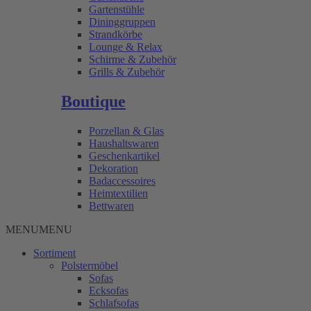
Gartenstühle
Dininggruppen
Strandkörbe
Lounge & Relax
Schirme & Zubehör
Grills & Zubehör
Boutique
Porzellan & Glas
Haushaltswaren
Geschenkartikel
Dekoration
Badaccessoires
Heimtextilien
Bettwaren
MENU
MENU
Sortiment
Polstermöbel
Sofas
Ecksofas
Schlafsofas