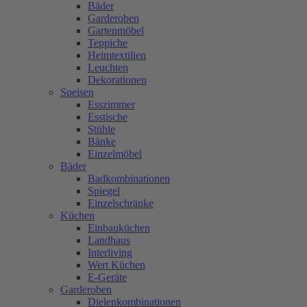
Bäder
Garderoben
Gartenmöbel
Teppiche
Heimtextilien
Leuchten
Dekorationen
Speisen
Esszimmer
Esstische
Stühle
Bänke
Einzelmöbel
Bäder
Badkombinationen
Spiegel
Einzelschränke
Küchen
Einbauküchen
Landhaus
Interliving
Wert Küchen
E-Geräte
Garderoben
Dielenkombinationen