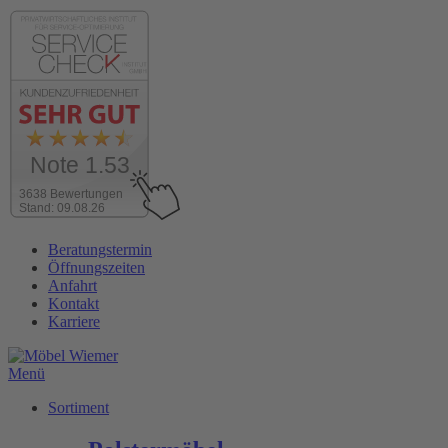
Note 1.53
3638 Bewertungen
Stand: 09.08.26
Zum
Beratungstermin
Inhalt
Öffnungszeiten
wechseln
Anfahrt
Kontakt
Karriere
Menü
Sortiment