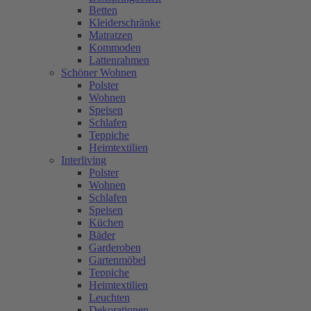
Betten
Kleiderschränke
Matratzen
Kommoden
Lattenrahmen
Schöner Wohnen
Polster
Wohnen
Speisen
Schlafen
Teppiche
Heimtextilien
Interliving
Polster
Wohnen
Schlafen
Speisen
Küchen
Bäder
Garderoben
Gartenmöbel
Teppiche
Heimtextilien
Leuchten
Dekorationen