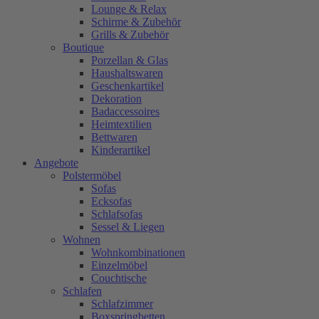
Lounge & Relax
Schirme & Zubehör
Grills & Zubehör
Boutique
Porzellan & Glas
Haushaltswaren
Geschenkartikel
Dekoration
Badaccessoires
Heimtextilien
Bettwaren
Kinderartikel
Angebote
Polstermöbel
Sofas
Ecksofas
Schlafsofas
Sessel & Liegen
Wohnen
Wohnkombinationen
Einzelmöbel
Couchtische
Schlafen
Schlafzimmer
Boxspringbetten