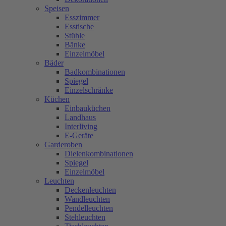
Speisen
Esszimmer
Esstische
Stühle
Bänke
Einzelmöbel
Bäder
Badkombinationen
Spiegel
Einzelschränke
Küchen
Einbauküchen
Landhaus
Interliving
E-Geräte
Garderoben
Dielenkombinationen
Spiegel
Einzelmöbel
Leuchten
Deckenleuchten
Wandleuchten
Pendelleuchten
Stehleuchten