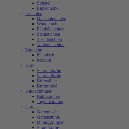
Spiegel
Einzelmöbel
Leuchten
Deckenleuchten
Wandleuchten
Pendelleuchten
Stehleuchten
Tischleuchten
Außenleuchten
Teppiche
Klassisch
Modern
Büro
Schreibtische
Schreibtische
Bürostühle
Büromöbel
Kinderzimmer
Babyzimmer
Jugendzimmer
Garten
Gartentische
Gartenstühle
Dininggruppen
Strandkörbe