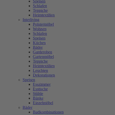
Speisen
Schlafen
Teppiche
Heimtextilien
Interliving
Polstermöbel
Wohnen
Schlafen
Speisen
Küchen
Bäder
Garderoben
Gartenmöbel
Teppiche
Heimtextilien
Leuchten
Dekorationen
Speisen
Esszimmer
Esstische
Stühle
Bänke
Einzelmöbel
Bäder
Badkombinationen