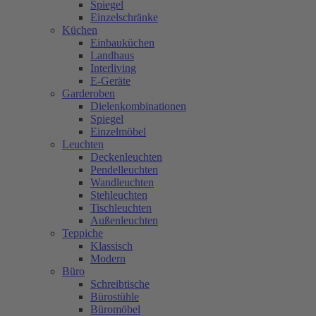
Spiegel
Einzelschränke
Küchen
Einbauküchen
Landhaus
Interliving
E-Geräte
Garderoben
Dielenkombinationen
Spiegel
Einzelmöbel
Leuchten
Deckenleuchten
Pendelleuchten
Wandleuchten
Stehleuchten
Tischleuchten
Außenleuchten
Teppiche
Klassisch
Modern
Büro
Schreibtische
Bürostühle
Büromöbel