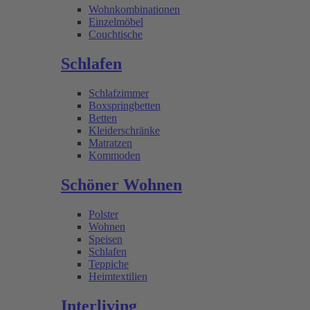
Wohnkombinationen
Einzelmöbel
Couchtische
Schlafen
Schlafzimmer
Boxspringbetten
Betten
Kleiderschränke
Matratzen
Kommoden
Schöner Wohnen
Polster
Wohnen
Speisen
Schlafen
Teppiche
Heimtextilien
Interliving