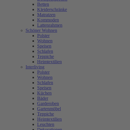
Betten
Kleiderschränke
Matratzen
Kommoden
Lattenrahmen
Schöner Wohnen
Polster
Wohnen
Speisen
Schlafen
Teppiche
Heimtextilien
Interliving
Polster
Wohnen
Schlafen
Speisen
Küchen
Bäder
Garderoben
Gartenmöbel
Teppiche
Heimtextilien
Leuchten
Dekorationen