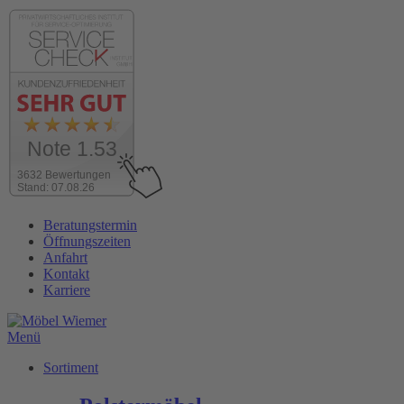
Note 1.53
3632 Bewertungen
Stand: 07.08.26
Zum
Beratungstermin
Inhalt
Öffnungszeiten
wechseln
Anfahrt
Kontakt
Karriere
Menü
Sortiment