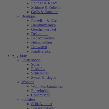
Lounge & Relax
Schirme & Zubehör
Grills & Zubehör
Boutique
Porzellan & Glas
Haushaltswaren
Geschenkartikel
Dekoration
Badaccessoires
Heimtextilien
Bettwaren
Kinderartikel
Angebote
Polstermöbel
Sofas
Ecksofas
Schlafsofas
Sessel & Liegen
Wohnen
Wohnkombinationen
Einzelmöbel
Couchtische
Schlafen
Schlafzimmer
Boxspringbetten