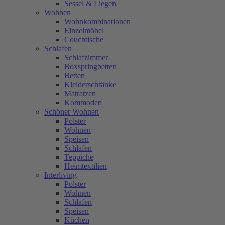
Sessel & Liegen
Wohnen
Wohnkombinationen
Einzelmöbel
Couchtische
Schlafen
Schlafzimmer
Boxspringbetten
Betten
Kleiderschränke
Matratzen
Kommoden
Schöner Wohnen
Polster
Wohnen
Speisen
Schlafen
Teppiche
Heimtextilien
Interliving
Polster
Wohnen
Schlafen
Speisen
Küchen