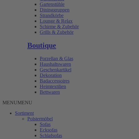
Gartenstühle
Dininggruppen
Strandkörbe
Lounge & Relax
Schirme & Zubehör
Grills & Zubehör
Boutique
Porzellan & Glas
Haushaltswaren
Geschenkartikel
Dekoration
Badaccessoires
Heimtextilien
Bettwaren
MENU
MENU
Sortiment
Polstermöbel
Sofas
Ecksofas
Schlafsofas