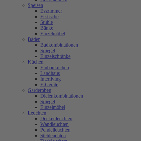
Speisen
Esszimmer
Esstische
Stühle
Bänke
Einzelmöbel
Bäder
Badkombinationen
Spiegel
Einzelschränke
Küchen
Einbauküchen
Landhaus
Interliving
E-Geräte
Garderoben
Dielenkombinationen
Spiegel
Einzelmöbel
Leuchten
Deckenleuchten
Wandleuchten
Pendelleuchten
Stehleuchten