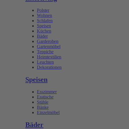
Polster
Wohnen
Schlafen
Speisen
Küchen
Bäder
Garderoben
Gartenmöbel
Teppiche
Heimtextilien
Leuchten
Dekorationen
Speisen
Esszimmer
Esstische
Stühle
Bänke
Einzelmöbel
Bäder