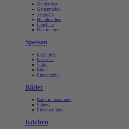
Garderoben
Gartenmöbel
Teppiche
Heimtextilien
Leuchten
Dekorationen
Speisen
Esszimmer
Esstische
Stühle
Bänke
Einzelmöbel
Bäder
Badkombinationen
Spiegel
Einzelschränke
Küchen