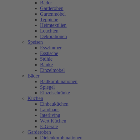
Bäder
Garderoben
Gartenmöbel
Teppiche
Heimtextilien
Leuchten
Dekorationen
Speisen
Esszimmer
Esstische
Stühle
Bänke
Einzelmöbel
Bäder
Badkombinationen
Spiegel
Einzelschränke
Küchen
Einbauküchen
Landhaus
Interliving
Wert Küchen
E-Geräte
Garderoben
Dielenkombinationen