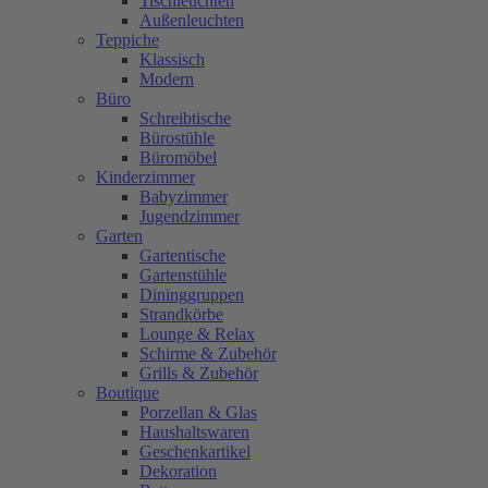
Tischleuchten
Außenleuchten
Teppiche
Klassisch
Modern
Büro
Schreibtische
Bürostühle
Büromöbel
Kinderzimmer
Babyzimmer
Jugendzimmer
Garten
Gartentische
Gartenstühle
Dininggruppen
Strandkörbe
Lounge & Relax
Schirme & Zubehör
Grills & Zubehör
Boutique
Porzellan & Glas
Haushaltswaren
Geschenkartikel
Dekoration