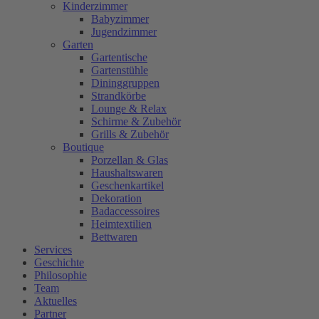
Kinderzimmer
Babyzimmer
Jugendzimmer
Garten
Gartentische
Gartenstühle
Dininggruppen
Strandkörbe
Lounge & Relax
Schirme & Zubehör
Grills & Zubehör
Boutique
Porzellan & Glas
Haushaltswaren
Geschenkartikel
Dekoration
Badaccessoires
Heimtextilien
Bettwaren
Services
Geschichte
Philosophie
Team
Aktuelles
Partner