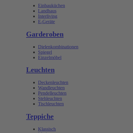
Einbauküchen
Landhaus
Interliving
E-Geräte
Garderoben
Dielenkombinationen
Spiegel
Einzelmöbel
Leuchten
Deckenleuchten
Wandleuchten
Pendelleuchten
Stehleuchten
Tischleuchten
Teppiche
Klassisch