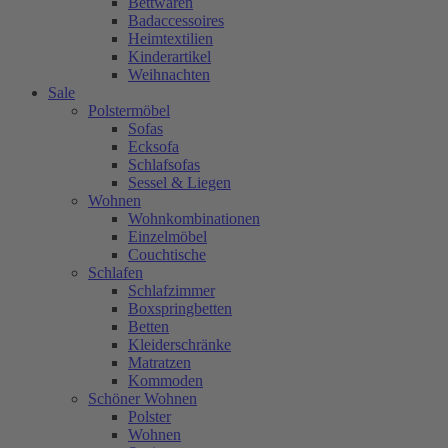
Bettwaren
Badaccessoires
Heimtextilien
Kinderartikel
Weihnachten
Sale
Polstermöbel
Sofas
Ecksofa
Schlafsofas
Sessel & Liegen
Wohnen
Wohnkombinationen
Einzelmöbel
Couchtische
Schlafen
Schlafzimmer
Boxspringbetten
Betten
Kleiderschränke
Matratzen
Kommoden
Schöner Wohnen
Polster
Wohnen