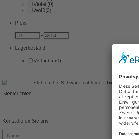
Violett
(0)
Weiß
(0)
Preis
-
Lagerbestand
Verfügbar
(0)
Stehleuchten
Kontaktieren Sie uns