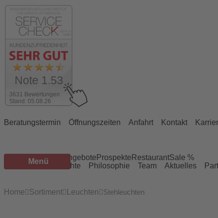
Note 1.53
3631 Bewertungen
Stand: 05.08.26
Beratungstermin
Öffnungszeiten
Anfahrt
Kontakt
Karrie
Sortiment
Marken
Angebote
Prospekte
Restaurant
Sale %
Menü
Services
Geschichte
Philosophie
Team
Aktuelles
Par
Home
Sortiment
Leuchten
Stehleuchten