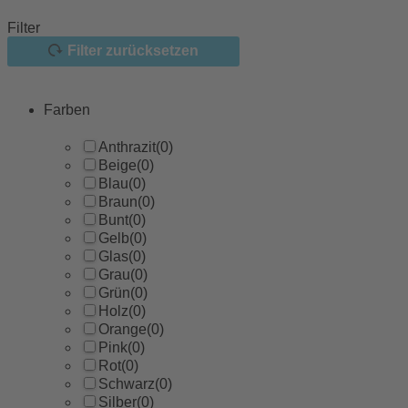
Filter
Filter zurücksetzen
Farben
Anthrazit
(0)
Beige
(0)
Blau
(0)
Braun
(0)
Bunt
(0)
Gelb
(0)
Glas
(0)
Grau
(0)
Grün
(0)
Holz
(0)
Orange
(0)
Pink
(0)
Rot
(0)
Schwarz
(0)
Silber
(0)