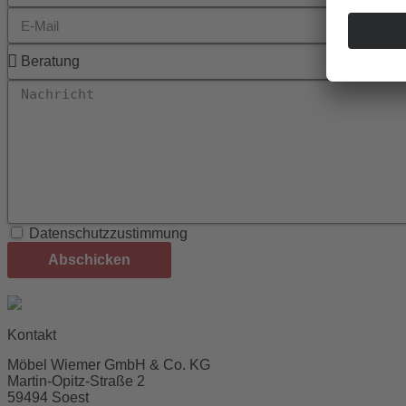
Datenschutzzustimmung
Abschicken
Kontakt
Möbel Wiemer GmbH & Co. KG
Martin-Opitz-Straße 2
59494 Soest